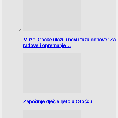
Muzej Gacke ulazi u novu fazu obnove: Za
radove i opremanje…
Započinje dječje ljeto u Otočcu