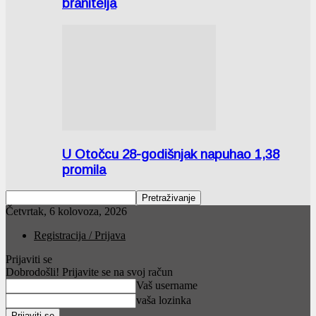
branitelja
U Otočcu 28-godišnjak napuhao 1,38
promila
Četvrtak, 6 kolovoza, 2026
Registracija / Prijava
Prijaviti se
Dobrodošli! Prijavite se na svoj račun
Vaš username
vaša lozinka