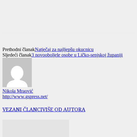
Prethodni članak
Natječaj za najljepšu okucnicu
Sljedeći članak
3 novooboljele osobe u Ličko-senjskoj županiji
Nikola Mraović
http://www.gspress.net/
VEZANI ČLANCI
VIŠE OD AUTORA