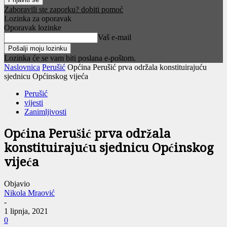
Zaboravili ste zaporku? dobiti pomoć
Lozinka za oporavak
Oporavak lozinke
Vaš e-mail
Lozinka će se vam biti poslana e-poštom.
Naslovnica
Perušić
Općina Perušić prva održala konstituirajuću
sjednicu Općinskog vijeća
Perušić
vijesti
Zanimljivosti
Općina Perušić prva održala
konstituirajuću sjednicu Općinskog
vijeća
Objavio
Nikola Mraović
-
1 lipnja, 2021
0