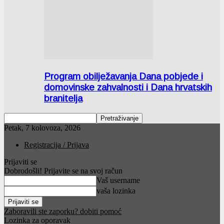
Program obilježavanja Dana pobjede i
domovinske zahvalnosti i Dana hrvatskih
branitelja
Petak, 7 kolovoza, 2026
Registracija / Prijava
Prijaviti se
Dobrodošli! Prijavite se na svoj račun
Vaš username
vaša lozinka
Zaboravili ste zaporku? dobiti pomoć
Lozinka za oporavak