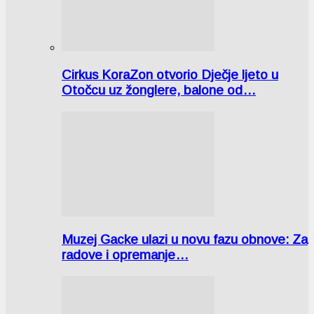
Cirkus KoraZon otvorio Dječje ljeto u
Otočcu uz žonglere, balone od…
Muzej Gacke ulazi u novu fazu obnove: Za
radove i opremanje…