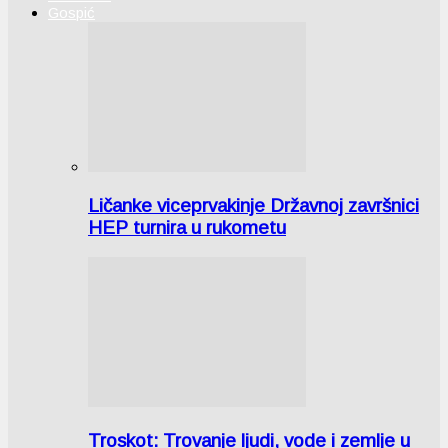
Gospić
Ličanke viceprvakinje Državnoj završnici
HEP turnira u rukometu
Troskot: Trovanje ljudi, vode i zemlje u