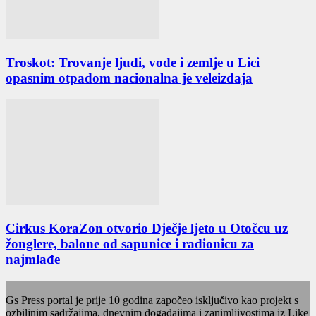
Troskot: Trovanje ljudi, vode i zemlje u Lici
opasnim otpadom nacionalna je veleizdaja
Cirkus KoraZon otvorio Dječje ljeto u Otočcu uz
žonglere, balone od sapunice i radionicu za
najmlađe
Gs Press portal je prije 10 godina započeo isključivo kao projekt s
ozbiljnim sadržajima, dnevnim događajima i zanimljivostima iz Like