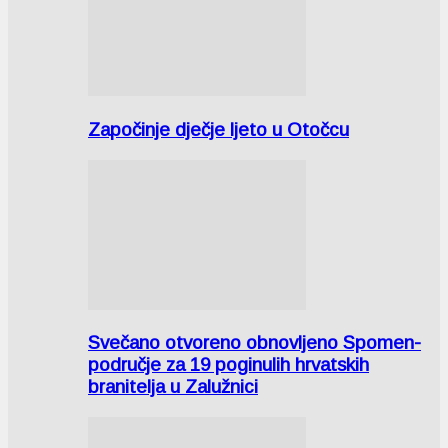
Započinje dječje ljeto u Otočcu
Svečano otvoreno obnovljeno Spomen-
područje za 19 poginulih hrvatskih
branitelja u Zalužnici