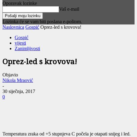
Oporavak lozinke
Vaš e-mail
Lozinka će se vam biti poslana e-poštom.
Naslovnica
Gospić
Oprez-led s krovova!
Gospić
vijesti
Zanimljivosti
Oprez-led s krovova!
Objavio
Nikola Mraović
-
30 siječnja, 2017
0
Temperatura zraka od +5 stupnjeva C počela je otapati snijeg i led.