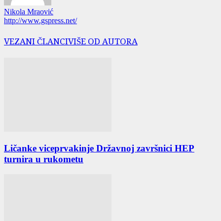
Nikola Mraović
http://www.gspress.net/
VEZANI ČLANCI
VIŠE OD AUTORA
Ličanke viceprvakinje Državnoj završnici HEP
turnira u rukometu