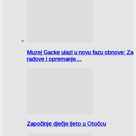
Muzej Gacke ulazi u novu fazu obnove: Za
radove i opremanje…
Započinje dječje ljeto u Otočcu