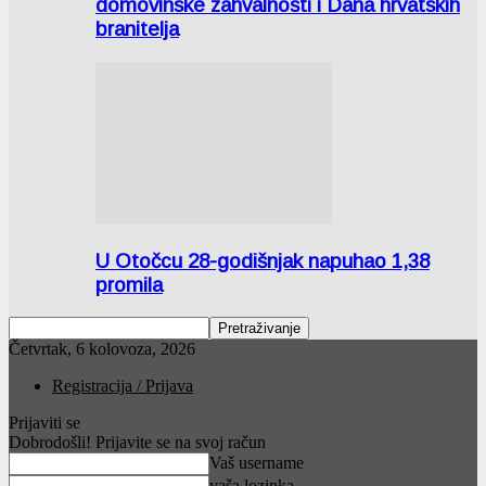
domovinske zahvalnosti i Dana hrvatskih
branitelja
U Otočcu 28-godišnjak napuhao 1,38
promila
Četvrtak, 6 kolovoza, 2026
Registracija / Prijava
Prijaviti se
Dobrodošli! Prijavite se na svoj račun
Vaš username
vaša lozinka