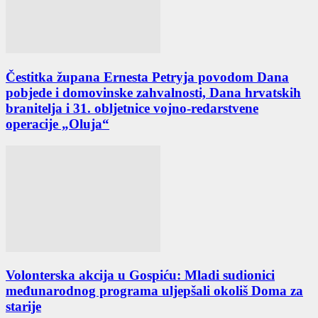
Čestitka župana Ernesta Petryja povodom Dana
pobjede i domovinske zahvalnosti, Dana hrvatskih
branitelja i 31. obljetnice vojno-redarstvene
operacije „Oluja“
Volonterska akcija u Gospiću: Mladi sudionici
međunarodnog programa uljepšali okoliš Doma za
starije