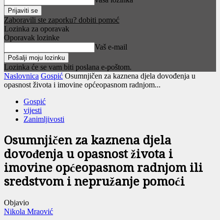
Zaboravili ste zaporku? dobiti pomoć
Lozinka za oporavak
Oporavak lozinke
Vaš e-mail
Lozinka će se vam biti poslana e-poštom.
Naslovnica
Gospić
Osumnjičen za kaznena djela dovođenja u
opasnost života i imovine općeopasnom radnjom...
Gospić
vijesti
Zanimljivosti
Osumnjičen za kaznena djela
dovođenja u opasnost života i
imovine općeopasnom radnjom ili
sredstvom i nepružanje pomoći
Objavio
Nikola Mraović