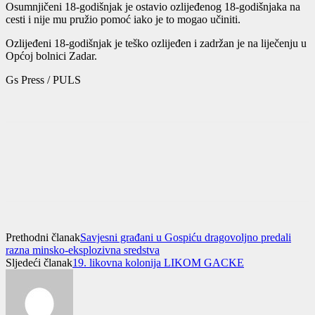
Osumnjičeni 18-godišnjak je ostavio ozlijeđenog 18-godišnjaka na
cesti i nije mu pružio pomoć iako je to mogao učiniti.
Ozlijeđeni 18-godišnjak je teško ozlijeđen i zadržan je na liječenju u
Općoj bolnici Zadar.
Gs Press / PULS
Prethodni članak
Savjesni građani u Gospiću dragovoljno predali
razna minsko-eksplozivna sredstva
Sljedeći članak
19. likovna kolonija LIKOM GACKE