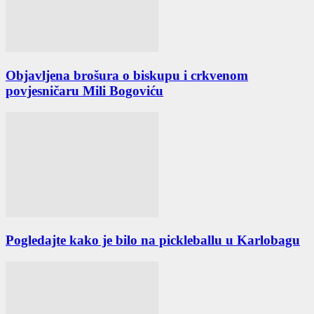
Objavljena brošura o biskupu i crkvenom
povjesničaru Mili Bogoviću
Pogledajte kako je bilo na pickleballu u Karlobagu