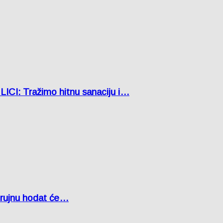
: Tražimo hitnu sanaciju i…
u rujnu hodat će…