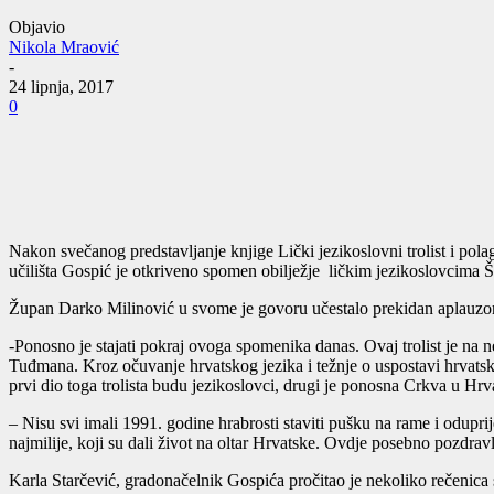
Objavio
Nikola Mraović
-
24 lipnja, 2017
0
Nakon svečanog predstavljanje knjige Lički jezikoslovni trolist i p
učilišta Gospić je otkriveno spomen obilježje ličkim jezikoslovcima Š
Župan Darko Milinović u svome je govoru učestalo prekidan aplauzo
-Ponosno je stajati pokraj ovoga spomenika danas. Ovaj trolist je na
Tuđmana. Kroz očuvanje hrvatskog jezika i težnje o uspostavi hrvats
prvi dio toga trolista budu jezikoslovci, drugi je ponosna Crkva u Hrvat
– Nisu svi imali 1991. godine hrabrosti staviti pušku na rame i oduprije
najmilije, koji su dali život na oltar Hrvatske. Ovdje posebno pozdra
Karla Starčević, gradonačelnik Gospića pročitao je nekoliko rečenica