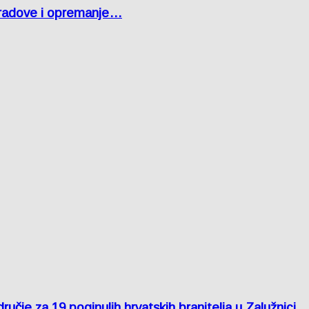
 radove i opremanje…
je za 19 poginulih hrvatskih branitelja u Zalužnici