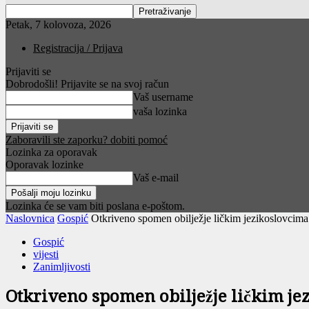
Petak, 7 kolovoza, 2026
Registracija / Prijava
Prijaviti se
Dobrodošli! Prijavite se na svoj račun
Vaš username
vaša lozinka
Zaboravili ste zaporku? dobiti pomoć
Lozinka za oporavak
Oporavak lozinke
Vaš e-mail
Lozinka će se vam biti poslana e-poštom.
Naslovnica
Gospić
Otkriveno spomen obilježje ličkim jezikoslovcima
Gospić
vijesti
Zanimljivosti
Otkriveno spomen obilježje ličkim je