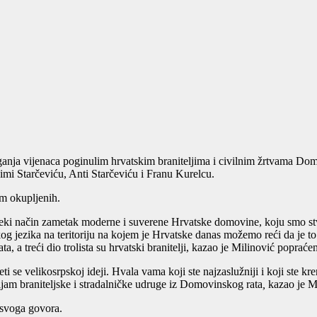
olaganja vijenaca poginulim hrvatskim braniteljima i civilnim žrtvama
imi Starčeviću, Anti Starčeviću i Franu Kurelcu.
m okupljenih.
 neki način zametak moderne i suverene Hrvatske domovine, koju smo stv
kog jezika na teritoriju na kojem je Hrvatske danas možemo reći da je 
a, a treći dio trolista su hrvatski branitelji, kazao je Milinović poprać
ti se velikosrpskoj ideji. Hvala vama koji ste najzaslužniji i koji ste kr
vljam braniteljske i stradalničke udruge iz Domovinskog rata
,
kazao je Mi
 svoga govora.