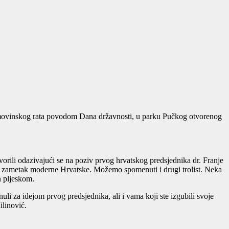
 Domovinskog rata povodom Dana državnosti, u parku Pučkog otvorenog
orili odazivajući se na poziv prvog hrvatskog predsjednika dr. Franje
to zametak moderne Hrvatske. Možemo spomenuti i drugi trolist. Neka
en pljeskom.
enuli za idejom prvog predsjednika, ali i vama koji ste izgubili svoje
linović.