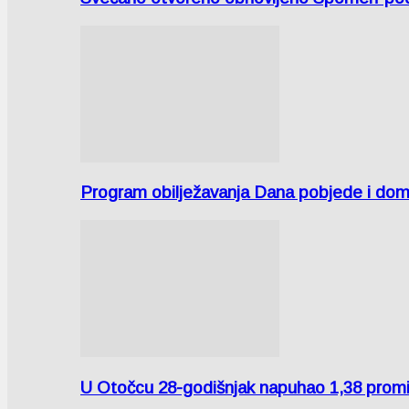
Program obilježavanja Dana pobjede i domov
U Otočcu 28-godišnjak napuhao 1,38 promi