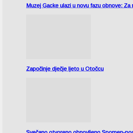
Muzej Gacke ulazi u novu fazu obnove: Za
Započinje dječje ljeto u Otočcu
Svečano otvoreno obnovljeno Spomen-područ