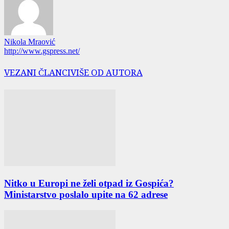
Nikola Mraović
http://www.gspress.net/
VEZANI ČLANCI
VIŠE OD AUTORA
Nitko u Europi ne želi otpad iz Gospića?
Ministarstvo poslalo upite na 62 adrese