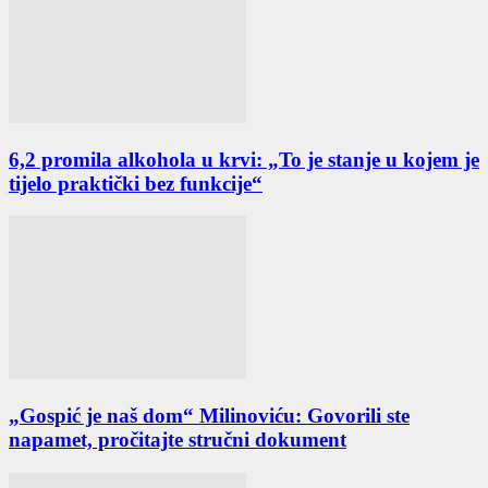
6,2 promila alkohola u krvi: „To je stanje u kojem je
tijelo praktički bez funkcije“
„Gospić je naš dom“ Milinoviću: Govorili ste
napamet, pročitajte stručni dokument