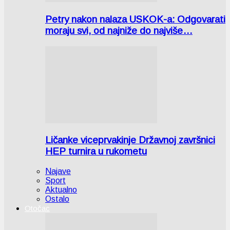
Petry nakon nalaza USKOK-a: Odgovarati
moraju svi, od najniže do najviše…
Ličanke viceprvakinje Državnoj završnici
HEP turnira u rukometu
Najave
Sport
Aktualno
Ostalo
Otočac