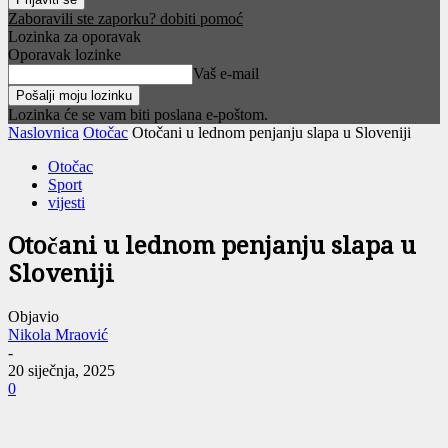
Zaboravili ste zaporku? dobiti pomoć
Lozinka za oporavak
Oporavak lozinke
Vaš e-mail
Lozinka će se vam biti poslana e-poštom.
Naslovnica
Otočac
Otočani u lednom penjanju slapa u Sloveniji
Otočac
Sport
vijesti
Otočani u lednom penjanju slapa u
Sloveniji
Objavio
Nikola Mraović
-
20 siječnja, 2025
0