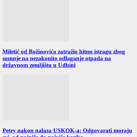
Miletić od Božinovića zatražio hitnu istragu zbog
sumnje na nezakonito odlaganje otpada na
državnom zemljištu u Udbini
Petry nakon nalaza USKOK-a: Odgovarati moraju