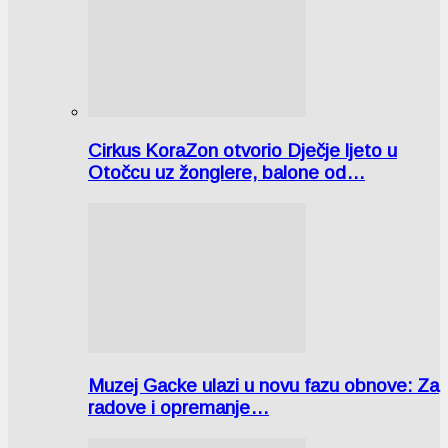
Cirkus KoraZon otvorio Dječje ljeto u
Otočcu uz žonglere, balone od…
Muzej Gacke ulazi u novu fazu obnove: Za
radove i opremanje…