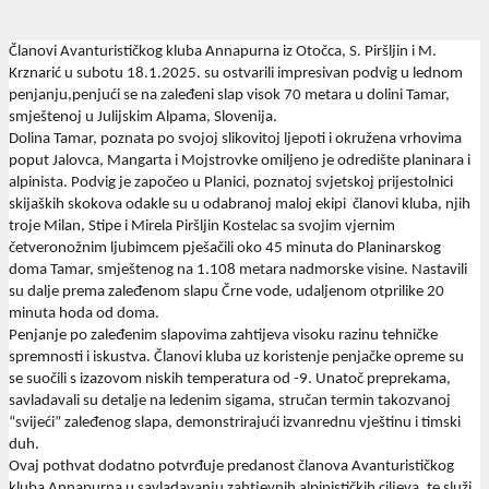
Članovi Avanturističkog kluba Annapurna iz Otočca, S. Piršljin i M.
Krznarić u subotu 18.1.2025. su ostvarili impresivan podvig u lednom
penjanju,penjući se na zaleđeni slap visok 70 metara u dolini Tamar,
smještenoj u Julijskim Alpama, Slovenija.
Dolina Tamar, poznata po svojoj slikovitoj ljepoti i okružena vrhovima
poput Jalovca, Mangarta i Mojstrovke omiljeno je odredište planinara i
alpinista. Podvig je započeo u Planici, poznatoj svjetskoj prijestolnici
skijaških skokova odakle su u odabranoj maloj ekipi članovi kluba, njih
troje Milan, Stipe i Mirela Piršljin Kostelac sa svojim vjernim
četveronožnim ljubimcem pješačili oko 45 minuta do Planinarskog
doma Tamar, smještenog na 1.108 metara nadmorske visine. Nastavili
su dalje prema zaleđenom slapu Črne vode, udaljenom otprilike 20
minuta hoda od doma.
Penjanje po zaleđenim slapovima zahtijeva visoku razinu tehničke
spremnosti i iskustva. Članovi kluba uz koristenje penjačke opreme su
se suočili s izazovom niskih temperatura od -9. Unatoč preprekama,
savladavali su detalje na ledenim sigama, stručan termin takozvanoj
“svijeći” zaleđenog slapa, demonstrirajući izvanrednu vještinu i timski
duh.
Ovaj pothvat dodatno potvrđuje predanost članova Avanturističkog
kluba Annapurna u savladavanju zahtjevnih alpinističkih ciljeva, te služi