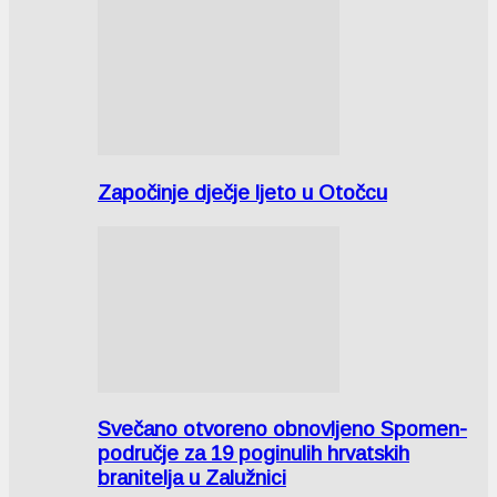
Započinje dječje ljeto u Otočcu
Svečano otvoreno obnovljeno Spomen-
područje za 19 poginulih hrvatskih
branitelja u Zalužnici