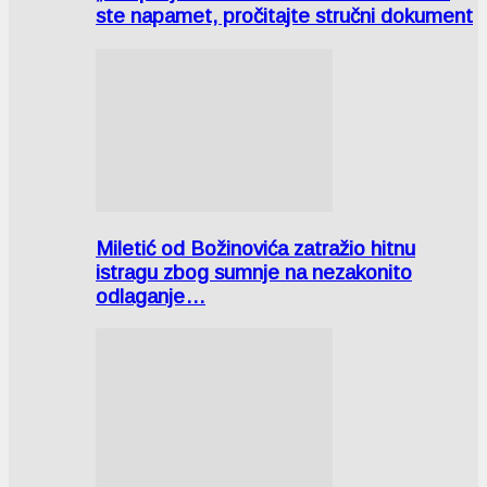
ste napamet, pročitajte stručni dokument
Miletić od Božinovića zatražio hitnu
istragu zbog sumnje na nezakonito
odlaganje…