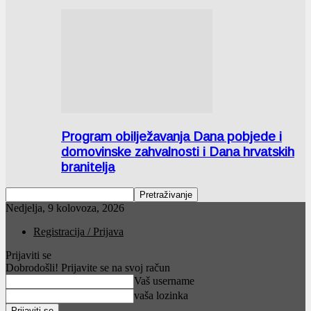
Program obilježavanja Dana pobjede i
domovinske zahvalnosti i Dana hrvatskih
branitelja
Nedjelja, 9 kolovoza, 2026
Registracija / Prijava
Prijaviti se
Dobrodošli! Prijavite se na svoj račun
Vaš username
vaša lozinka