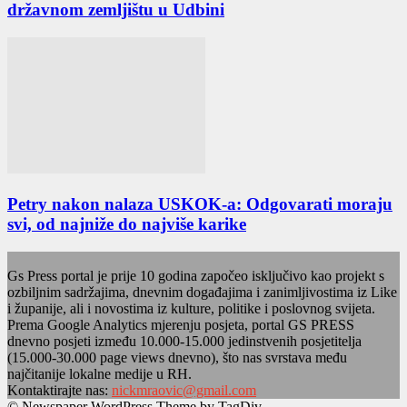
državnom zemljištu u Udbini
Petry nakon nalaza USKOK-a: Odgovarati moraju
svi, od najniže do najviše karike
Gs Press portal je prije 10 godina započeo isključivo kao projekt s
ozbiljnim sadržajima, dnevnim događajima i zanimljivostima iz Like
i županije, ali i novostima iz kulture, politike i poslovnog svijeta.
Prema Google Analytics mjerenju posjeta, portal GS PRESS
dnevno posjeti između 10.000-15.000 jedinstvenih posjetitelja
(15.000-30.000 page views dnevno), što nas svrstava među
najčitanije lokalne medije u RH.
Kontaktirajte nas:
nickmraovic@gmail.com
© Newspaper WordPress Theme by TagDiv