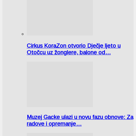
Cirkus KoraZon otvorio Dječje ljeto u
Otočcu uz žonglere, balone od…
Muzej Gacke ulazi u novu fazu obnove: Za
radove i opremanje…