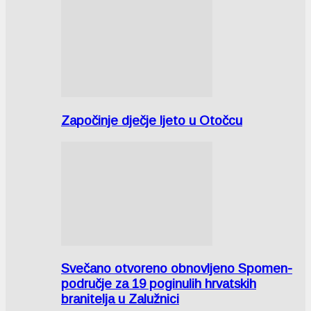
Započinje dječje ljeto u Otočcu
Svečano otvoreno obnovljeno Spomen-
područje za 19 poginulih hrvatskih
branitelja u Zalužnici