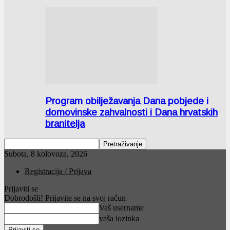
Program obilježavanja Dana pobjede i
domovinske zahvalnosti i Dana hrvatskih
branitelja
Subota, 8 kolovoza, 2026
Registracija / Prijava
Prijaviti se
Dobrodošli! Prijavite se na svoj račun
Vaš username
vaša lozinka