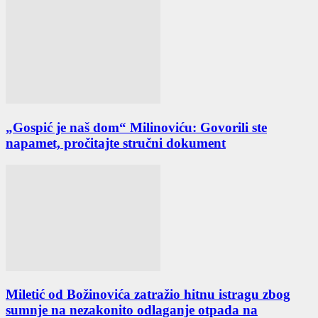
„Gospić je naš dom“ Milinoviću: Govorili ste
napamet, pročitajte stručni dokument
Miletić od Božinovića zatražio hitnu istragu zbog
sumnje na nezakonito odlaganje otpada na