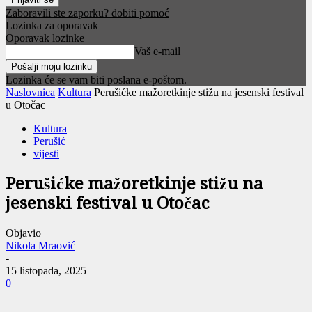
Zaboravili ste zaporku? dobiti pomoć
Lozinka za oporavak
Oporavak lozinke
Vaš e-mail
Lozinka će se vam biti poslana e-poštom.
Naslovnica
Kultura
Perušićke mažoretkinje stižu na jesenski festival
u Otočac
Kultura
Perušić
vijesti
Perušićke mažoretkinje stižu na
jesenski festival u Otočac
Objavio
Nikola Mraović
-
15 listopada, 2025
0