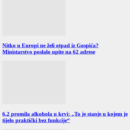
Nitko u Europi ne želi otpad iz Gospića?
Ministarstvo poslalo upite na 62 adrese
6,2 promila alkohola u krvi: „To je stanje u kojem je
tijelo praktički bez funkcije“