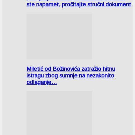
ste napamet, pročitajte stručni dokument
Miletić od Božinovića zatražio hitnu
istragu zbog sumnje na nezakonito
odlaganje…