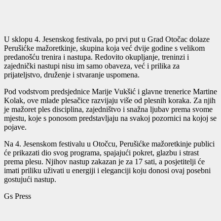
U sklopu 4. Jesenskog festivala, po prvi put u Grad Otočac dolaze
Perušićke mažoretkinje, skupina koja već dvije godine s velikom
predanošću trenira i nastupa. Redovito okupljanje, treninzi i
zajednički nastupi nisu im samo obaveza, već i prilika za
prijateljstvo, druženje i stvaranje uspomena.
Pod vodstvom predsjednice Marije Vukšić i glavne trenerice Martine
Kolak, ove mlade plesačice razvijaju više od plesnih koraka. Za njih
je mažoret ples disciplina, zajedništvo i snažna ljubav prema svome
mjestu, koje s ponosom predstavljaju na svakoj pozornici na kojoj se
pojave.
Na 4. Jesenskom festivalu u Otočcu, Perušićke mažoretkinje publici
će prikazati dio svog programa, spajajući pokret, glazbu i strast
prema plesu. Njihov nastup zakazan je za 17 sati, a posjetitelji će
imati priliku uživati u energiji i eleganciji koju donosi ovaj posebni
gostujući nastup.
Gs Press