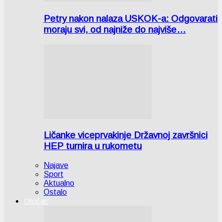
Petry nakon nalaza USKOK-a: Odgovarati
moraju svi, od najniže do najviše…
Ličanke viceprvakinje Državnoj završnici
HEP turnira u rukometu
Najave
Sport
Aktualno
Ostalo
Otočac