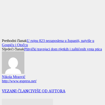
Prethodni članak
U rujnu 823 nezaposlena u županiji, najviše u
Gospiću i Otočcu
Sljedeći članak
Plitvički travnjaci dom rijetkih i zaštićenih vrsta ptica
Nikola Mraović
http://www.gspress.net/
VEZANI ČLANCI
VIŠE OD AUTORA