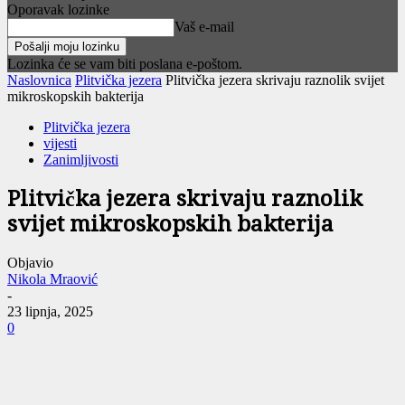
Oporavak lozinke
Vaš e-mail
Lozinka će se vam biti poslana e-poštom.
Naslovnica
Plitvička jezera
Plitvička jezera skrivaju raznolik svijet
mikroskopskih bakterija
Plitvička jezera
vijesti
Zanimljivosti
Plitvička jezera skrivaju raznolik
svijet mikroskopskih bakterija
Objavio
Nikola Mraović
-
23 lipnja, 2025
0