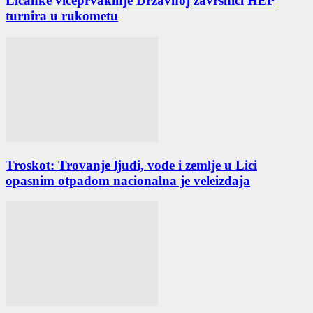
Ličanke viceprvakinje Državnoj završnici HEP
turnira u rukometu
Troskot: Trovanje ljudi, vode i zemlje u Lici
opasnim otpadom nacionalna je veleizdaja