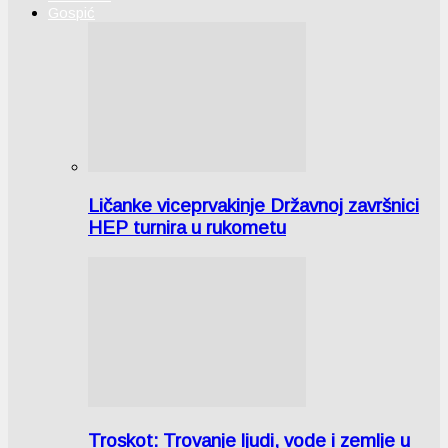
Gospić
Ličanke viceprvakinje Državnoj završnici
HEP turnira u rukometu
Troskot: Trovanje ljudi, vode i zemlje u