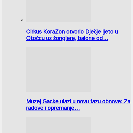
Cirkus KoraZon otvorio Dječje ljeto u
Otočcu uz žonglere, balone od…
Muzej Gacke ulazi u novu fazu obnove: Za
radove i opremanje…