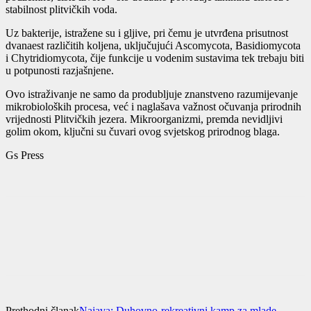
stabilnost plitvičkih voda.
Uz bakterije, istražene su i gljive, pri čemu je utvrđena prisutnost
dvanaest različitih koljena, uključujući Ascomycota, Basidiomycota
i Chytridiomycota, čije funkcije u vodenim sustavima tek trebaju biti
u potpunosti razjašnjene.
Ovo istraživanje ne samo da produbljuje znanstveno razumijevanje
mikrobioloških procesa, već i naglašava važnost očuvanja prirodnih
vrijednosti Plitvičkih jezera. Mikroorganizmi, premda nevidljivi
golim okom, ključni su čuvari ovog svjetskog prirodnog blaga.
Gs Press
Prethodni članak
Najava: Duhovno-rekreativni kamp za mlade