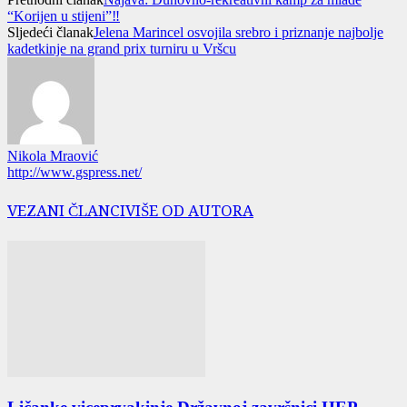
“Korijen u stijeni”‼️
Sljedeći članak
Jelena Marincel osvojila srebro i priznanje najbolje
kadetkinje na grand prix turniru u Vršcu
Nikola Mraović
http://www.gspress.net/
VEZANI ČLANCI
VIŠE OD AUTORA