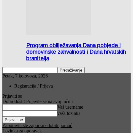
Program obilježavanja Dana pobjede i
domovinske zahvalnosti i Dana hrvatskih
branitelja
Petak, 7 kolovoza, 2026
Registracija / Prijava
Prijaviti se
Dobrodošli! Prijavite se na svoj račun
Vaš username
vaša lozinka
Zaboravili ste zaporku? dobiti pomoć
Lozinka za oporavak