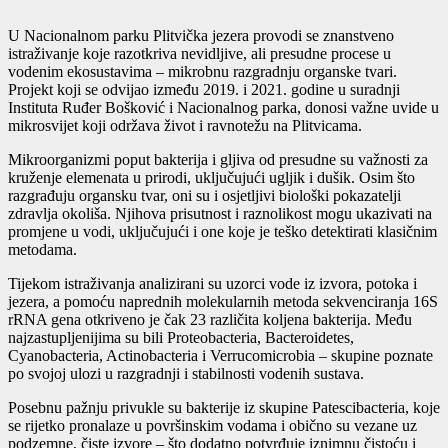
U Nacionalnom parku Plitvička jezera provodi se znanstveno
istraživanje koje razotkriva nevidljive, ali presudne procese u
vodenim ekosustavima – mikrobnu razgradnju organske tvari.
Projekt koji se odvijao između 2019. i 2021. godine u suradnji
Instituta Ruđer Bošković i Nacionalnog parka, donosi važne uvide u
mikrosvijet koji održava život i ravnotežu na Plitvicama.
Mikroorganizmi poput bakterija i gljiva od presudne su važnosti za
kruženje elemenata u prirodi, uključujući ugljik i dušik. Osim što
razgrađuju organsku tvar, oni su i osjetljivi biološki pokazatelji
zdravlja okoliša. Njihova prisutnost i raznolikost mogu ukazivati na
promjene u vodi, uključujući i one koje je teško detektirati klasičnim
metodama.
Tijekom istraživanja analizirani su uzorci vode iz izvora, potoka i
jezera, a pomoću naprednih molekularnih metoda sekvenciranja 16S
rRNA gena otkriveno je čak 23 različita koljena bakterija. Među
najzastupljenijima su bili Proteobacteria, Bacteroidetes,
Cyanobacteria, Actinobacteria i Verrucomicrobia – skupine poznate
po svojoj ulozi u razgradnji i stabilnosti vodenih sustava.
Posebnu pažnju privukle su bakterije iz skupine Patescibacteria, koje
se rijetko pronalaze u površinskim vodama i obično su vezane uz
podzemne, čiste izvore – što dodatno potvrđuje iznimnu čistoću i