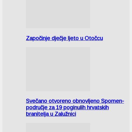
Započinje dječje ljeto u Otočcu
Svečano otvoreno obnovljeno Spomen-
područje za 19 poginulih hrvatskih
branitelja u Zalužnici