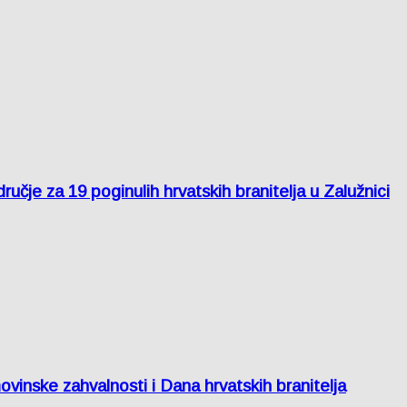
je za 19 poginulih hrvatskih branitelja u Zalužnici
inske zahvalnosti i Dana hrvatskih branitelja