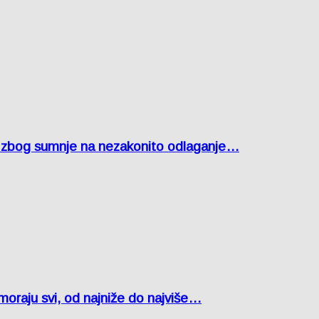
agu zbog sumnje na nezakonito odlaganje…
oraju svi, od najniže do najviše…