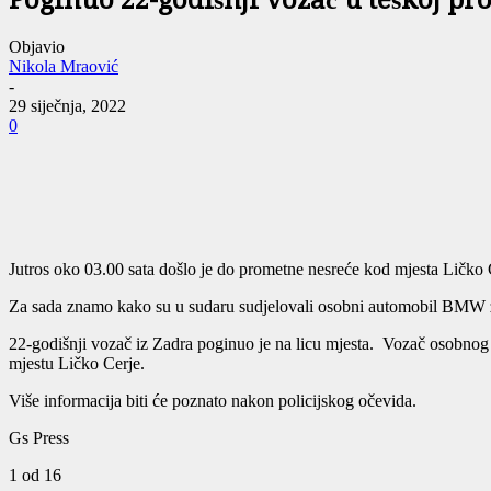
Poginuo 22-godišnji vozač u teškoj pr
Objavio
Nikola Mraović
-
29 siječnja, 2022
0
Jutros oko 03.00 sata došlo je do prometne nesreće kod mjesta Ličko 
Za sada znamo kako su u sudaru sudjelovali osobni automobil BMW zad
22-godišnji vozač iz Zadra poginuo je na licu mjesta. Vozač osobno
mjestu Ličko Cerje.
Više informacija biti će poznato nakon policijskog očevida.
Gs Press
1
od 16