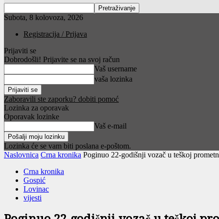
Subota, 8 kolovoza, 2026
Registracija / Prijava
Prijaviti se
Dobrodošli! Prijavite se na svoj račun
Vaš username
vaša lozinka
Zaboravili ste zaporku? dobiti pomoć
Lozinka za oporavak
Oporavak lozinke
Vaš e-mail
Lozinka će se vam biti poslana e-poštom.
Naslovnica
Crna kronika
Poginuo 22-godišnji vozač u teškoj prometn
Crna kronika
Gospić
Lovinac
vijesti