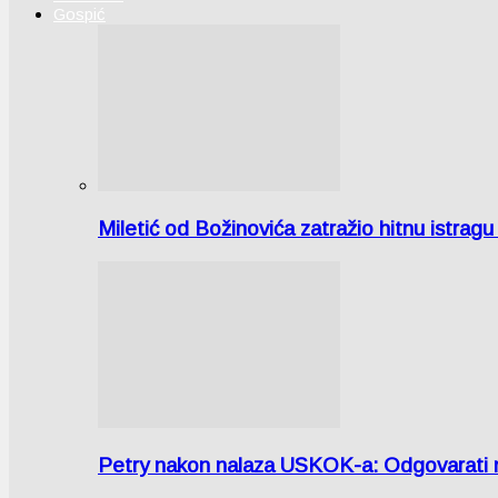
Gospić
Miletić od Božinovića zatražio hitnu istr
Petry nakon nalaza USKOK-a: Odgovarati m