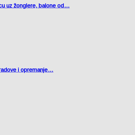
čcu uz žonglere, balone od…
 radove i opremanje…