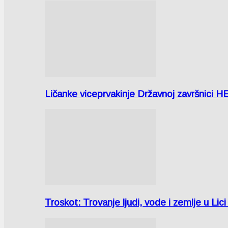
Ličanke viceprvakinje Državnoj završnici H
Troskot: Trovanje ljudi, vode i zemlje u 