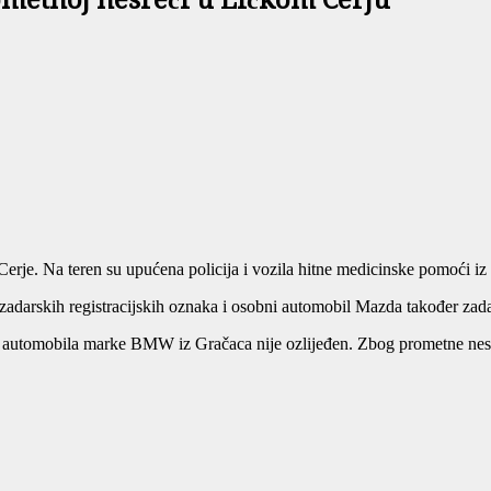
ometnoj nesreći u Ličkom Cerju
Cerje. Na teren su upućena policija i vozila hitne medicinske pomoći iz
arskih registracijskih oznaka i osobni automobil Mazda također zadar
g automobila marke BMW iz Gračaca nije ozlijeđen. Zbog prometne nes