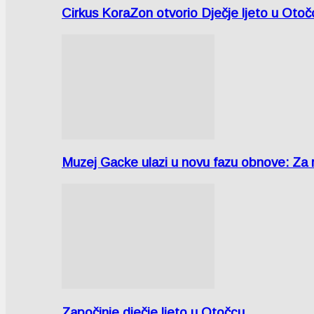
Cirkus KoraZon otvorio Dječje ljeto u Oto
Muzej Gacke ulazi u novu fazu obnove: Za
Započinje dječje ljeto u Otočcu