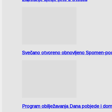
Svečano otvoreno obnovljeno Spomen-područ
Program obilježavanja Dana pobjede i domov