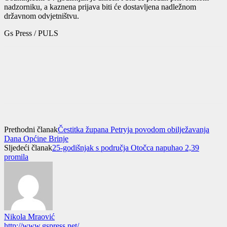
nadzorniku, a kaznena prijava biti će dostavljena nadležnom
državnom odvjetništvu.
Gs Press / PULS
Prethodni članak
Čestitka župana Petryja povodom obilježavanja
Dana Općine Brinje
Sljedeći članak
25-godišnjak s područja Otočca napuhao 2,39
promila
Nikola Mraović
http://www.gspress.net/