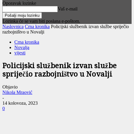
Oporavak lozinke
Vaš e-mail
Lozinka će se vam biti poslana e-poštom.
Naslovnica
Crna kronika
Policijski službenik izvan službe spriječio
razbojništvo u Novalji
Crna kronika
Novalja
vijesti
Policijski službenik izvan službe
spriječio razbojništvo u Novalji
Objavio
Nikola Mraović
-
14 kolovoza, 2023
0