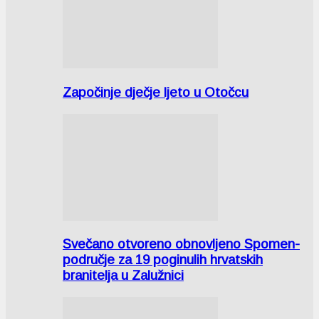
Započinje dječje ljeto u Otočcu
Svečano otvoreno obnovljeno Spomen-
područje za 19 poginulih hrvatskih
branitelja u Zalužnici