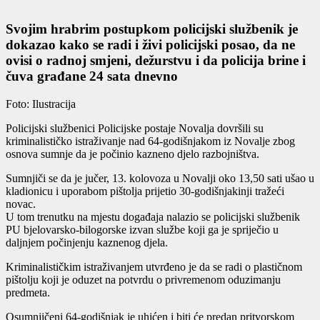
Svojim hrabrim postupkom policijski službenik je
dokazao kako se radi i živi policijski posao, da ne
ovisi o radnoj smjeni, dežurstvu i da policija brine i
čuva građane 24 sata dnevno
Foto: Ilustracija
Policijski službenici Policijske postaje Novalja dovršili su
kriminalističko istraživanje nad 64-godišnjakom iz Novalje zbog
osnova sumnje da je počinio kazneno djelo razbojništva.
Sumnjiči se da je jučer, 13. kolovoza u Novalji oko 13,50 sati ušao u
kladionicu i uporabom pištolja prijetio 30-godišnjakinji tražeći
novac.
U tom trenutku na mjestu događaja nalazio se policijski službenik
PU bjelovarsko-bilogorske izvan službe koji ga je spriječio u
daljnjem počinjenju kaznenog djela.
Kriminalističkim istraživanjem utvrđeno je da se radi o plastičnom
pištolju koji je oduzet na potvrdu o privremenom oduzimanju
predmeta.
Osumnjičeni 64-godišnjak je uhićen i biti će predan pritvorskom