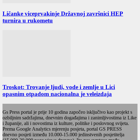
Ličanke viceprvakinje Državnoj završnici HEP
turnira u rukometu
Troskot: Trovanje ljudi, vode i zemlje u Lici
opasnim otpadom nacionalna je veleizdaja
Gs Press portal je prije 10 godina započeo isključivo kao projekt s
ozbiljnim sadržajima, dnevnim događajima i zanimljivostima iz Like
i županije, ali i novostima iz kulture, politike i poslovnog svijeta.
Prema Google Analytics mjerenju posjeta, portal GS PRESS
dnevno posjeti između 10.000-15.000 jedinstvenih posjetitelja