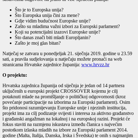
Što je to Europska unija?
Što Europska unija čini za mene?
Gdje vidim budućnost Europske unije?
Zašto su mladima važni izbori za Europski parlament?
Koji su potencijalni izazovi Europske unije?
Što danas znači biti mladi Europljanin?
Zašto je moj glas bitan?
Natječaj se zatvara u ponedjeljak 21. siječnja 2019. godine u 23.59
sati, a pravila sudjelovanja u natječaju možete pronaći na web
stranicama Hrvatske zajednice županija:
www.hrvzz.hr
O projektu:
Hrvatska zajednica županija od siječnja je jedan od 14 partnera
uključenih u europski projekt CROSSOVER kojemu je cilj
potaknuti mlade na promišljanje o političkoj odgovornosti (kroz
povećanje participacije na izborima za Europski parlament). Osim
što pridonosi razumijevanju Europske unije i njezinih institucija,
projekt ima za cilj podizanje svijesti i interesa za aktivno građanstvo
i građanski angažman na lokalnoj i na europskoj razini. Projekt će
fokus staviti na razmjenu iskustava između članica s najvećim
postotkom izlaska mladih na izbore za Europski parlament 2014.
godine (Malta, Italija, Danska, Irska i Švedska) te onih s najmanjim