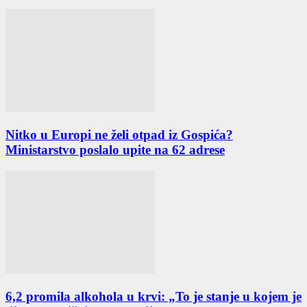
Nitko u Europi ne želi otpad iz Gospića?
Ministarstvo poslalo upite na 62 adrese
6,2 promila alkohola u krvi: „To je stanje u kojem je