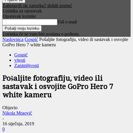
Zaboravili ste zaporku? dobiti pomoć
Lozinka za oporavak
Oporavak lozinke
Vaš e-mail
Lozinka će se vam biti poslana e-poštom.
Naslovnica
Gospić
Pošaljite fotografiju, video ili sastavak i osvojite
GoPro Hero 7 white kameru
Gospić
vijesti
Zanimljivosti
Pošaljite fotografiju, video ili
sastavak i osvojite GoPro Hero 7
white kameru
Objavio
Nikola Mraović
-
16 siječnja, 2019
0