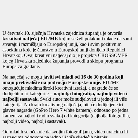
U četvrtak 10. siječnja Hrvatska zajednica županija je otvorila
kreativni natječaj EU2ME
kojim se želi potaknuti mlade da sami
stvaraju i razmišljaju o Europskoj uniji, kao i svim pozitivnim
aspektima koje je članstvo u Europskoj uniji donijelo Republici
Hrvatskoj. Ovaj kreativni natječaj dio je projekta CROSSOVER
kojeg Hrvatska zajednica županija provodi u sklopu programa
Europa za građane.
Na natječaj se mogu
javiti svi mladi od 16 do 30 godina koji
imaju prebivalište na području Europske unije.
EU2ME
omogućuje mladima široki kreativni izražaj, a nagrade će se
dodijeliti u tri kategorije –
najbolja fotografija, najbolji video i
najbolji sastavak
. Svaki autor može sudjelovati u jednoj ili više
kategorija. Na kraju kreativnog natječaja, biti će dodijeljene tri
glavne nagrade (GoPro Hero 7 white kamera), odnosno po jedna
kamera za najbolji rad u svakoj od kategorija (najbolja fotografija,
najbolji video, najbolji sastavak).
Od mladih se očekuje da svojim fotografijama, video uratcima ili
sastavcima odgovore na jedno ili više sljedećih pitanja: