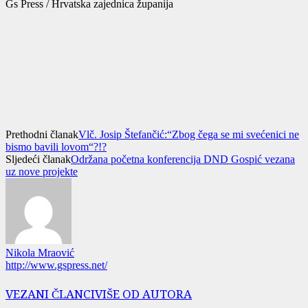
Gs Press / Hrvatska zajednica županija
Prethodni članak
Vlč. Josip Štefančić:“Zbog čega se mi svećenici ne
bismo bavili lovom“?!?
Sljedeći članak
Održana početna konferencija DND Gospić vezana
uz nove projekte
Nikola Mraović
http://www.gspress.net/
VEZANI ČLANCI
VIŠE OD AUTORA