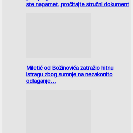
ste napamet, pročitajte stručni dokument
Miletić od Božinovića zatražio hitnu
istragu zbog sumnje na nezakonito
odlaganje…