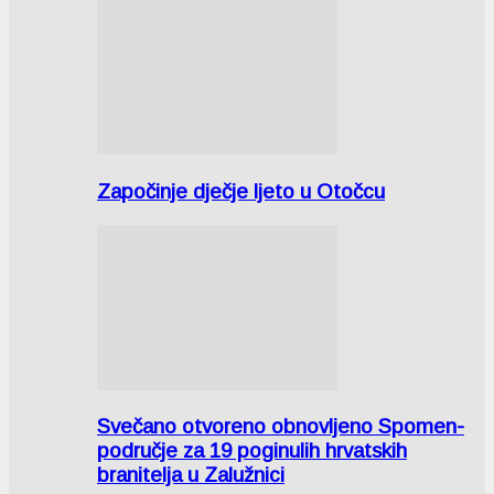
Započinje dječje ljeto u Otočcu
Svečano otvoreno obnovljeno Spomen-
područje za 19 poginulih hrvatskih
branitelja u Zalužnici