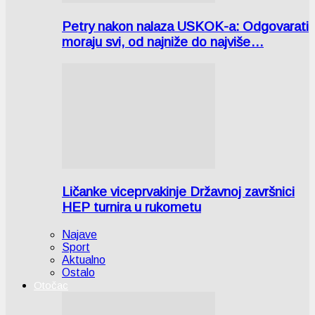
Petry nakon nalaza USKOK-a: Odgovarati
moraju svi, od najniže do najviše…
Ličanke viceprvakinje Državnoj završnici
HEP turnira u rukometu
Najave
Sport
Aktualno
Ostalo
Otočac