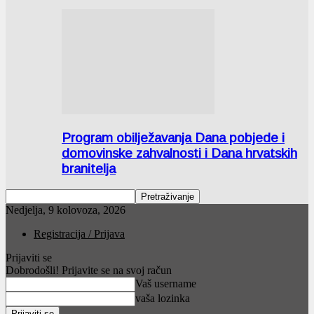
Program obilježavanja Dana pobjede i
domovinske zahvalnosti i Dana hrvatskih
branitelja
Nedjelja, 9 kolovoza, 2026
Registracija / Prijava
Prijaviti se
Dobrodošli! Prijavite se na svoj račun
Vaš username
vaša lozinka