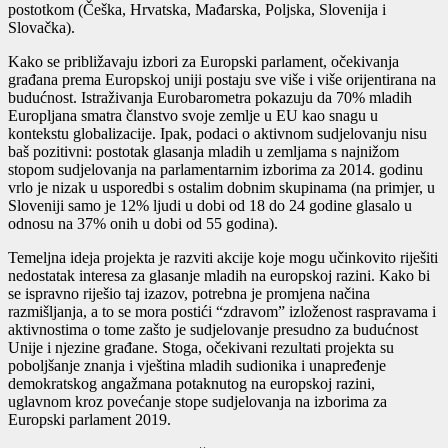
postotkom (Češka, Hrvatska, Mađarska, Poljska, Slovenija i
Slovačka).
Kako se približavaju izbori za Europski parlament, očekivanja
građana prema Europskoj uniji postaju sve više i više orijentirana na
budućnost. Istraživanja Eurobarometra pokazuju da 70% mladih
Europljana smatra članstvo svoje zemlje u EU kao snagu u
kontekstu globalizacije. Ipak, podaci o aktivnom sudjelovanju nisu
baš pozitivni: postotak glasanja mladih u zemljama s najnižom
stopom sudjelovanja na parlamentarnim izborima za 2014. godinu
vrlo je nizak u usporedbi s ostalim dobnim skupinama (na primjer, u
Sloveniji samo je 12% ljudi u dobi od 18 do 24 godine glasalo u
odnosu na 37% onih u dobi od 55 godina).
Temeljna ideja projekta je razviti akcije koje mogu učinkovito riješiti
nedostatak interesa za glasanje mladih na europskoj razini. Kako bi
se ispravno riješio taj izazov, potrebna je promjena načina
razmišljanja, a to se mora postići “zdravom” izloženost raspravama i
aktivnostima o tome zašto je sudjelovanje presudno za budućnost
Unije i njezine građane. Stoga, očekivani rezultati projekta su
poboljšanje znanja i vještina mladih sudionika i unapređenje
demokratskog angažmana potaknutog na europskoj razini,
uglavnom kroz povećanje stope sudjelovanja na izborima za
Europski parlament 2019.