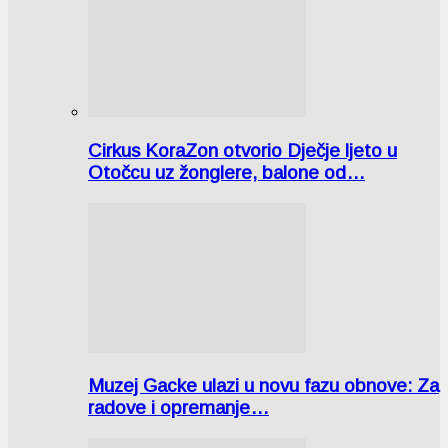
Cirkus KoraZon otvorio Dječje ljeto u
Otočcu uz žonglere, balone od…
Muzej Gacke ulazi u novu fazu obnove: Za
radove i opremanje…