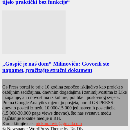
tijelo praktički bez funkcije“
„Gospić je naš dom“ Milinoviću: Govorili ste
napamet, pročitajte stručni dokument
Gs Press portal je prije 10 godina započeo isključivo kao projekt s
ozbiljnim sadržajima, dnevnim događajima i zanimljivostima iz Like
i županije, ali i novostima iz kulture, politike i poslovnog svijeta.
Prema Google Analytics mjerenju posjeta, portal GS PRESS
dnevno posjeti između 10.000-15.000 jedinstvenih posjetitelja
(15.000-30.000 page views dnevno), što nas svrstava među
najčitanije lokalne medije u RH.
Kontaktirajte nas:
nickmraovic@gmail.com
© Newspaper WordPress Theme by TagDiv