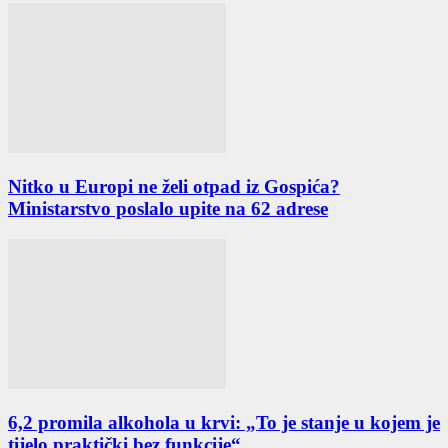
Nitko u Europi ne želi otpad iz Gospića?
Ministarstvo poslalo upite na 62 adrese
6,2 promila alkohola u krvi: „To je stanje u kojem je
tijelo praktički bez funkcije“