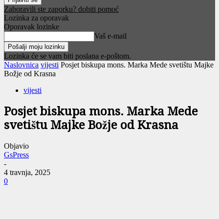
Zaboravili ste zaporku? dobiti pomoć
Lozinka za oporavak
Oporavak lozinke
Vaš e-mail
Lozinka će se vam biti poslana e-poštom.
Naslovnica
vijesti
Posjet biskupa mons. Marka Mede svetištu Majke
Božje od Krasna
vijesti
Posjet biskupa mons. Marka Mede
svetištu Majke Božje od Krasna
Objavio
GsPress
-
4 travnja, 2025
0