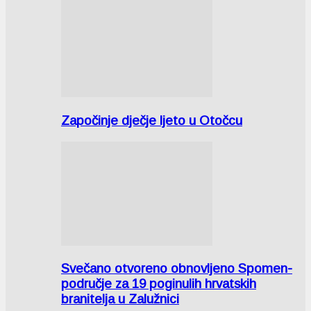
Započinje dječje ljeto u Otočcu
Svečano otvoreno obnovljeno Spomen-
područje za 19 poginulih hrvatskih
branitelja u Zalužnici