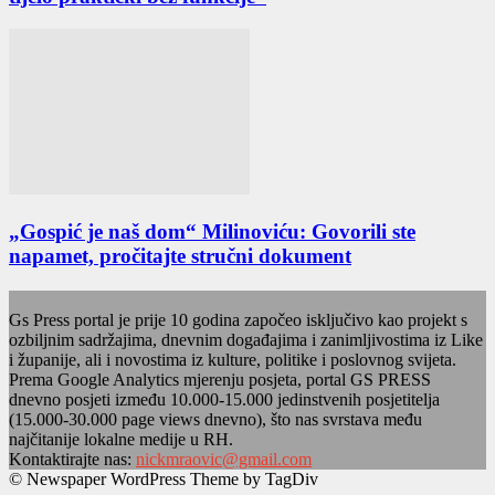
„Gospić je naš dom“ Milinoviću: Govorili ste
napamet, pročitajte stručni dokument
Gs Press portal je prije 10 godina započeo isključivo kao projekt s
ozbiljnim sadržajima, dnevnim događajima i zanimljivostima iz Like
i županije, ali i novostima iz kulture, politike i poslovnog svijeta.
Prema Google Analytics mjerenju posjeta, portal GS PRESS
dnevno posjeti između 10.000-15.000 jedinstvenih posjetitelja
(15.000-30.000 page views dnevno), što nas svrstava među
najčitanije lokalne medije u RH.
Kontaktirajte nas:
nickmraovic@gmail.com
© Newspaper WordPress Theme by TagDiv