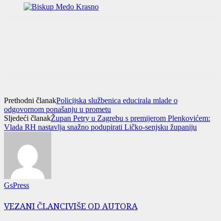
Prethodni članak
Policijska službenica educirala mlade o
odgovornom ponašanju u prometu
Sljedeći članak
Župan Petry u Zagrebu s premijerom Plenkovićem:
Vlada RH nastavlja snažno podupirati Ličko-senjsku županiju
GsPress
VEZANI ČLANCI
VIŠE OD AUTORA