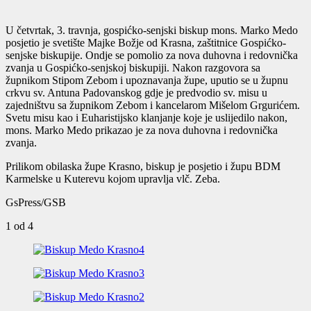
U četvrtak, 3. travnja, gospićko-senjski biskup mons. Marko Medo
posjetio je svetište Majke Božje od Krasna, zaštitnice Gospićko-
senjske biskupije. Ondje se pomolio za nova duhovna i redovnička
zvanja u Gospićko-senjskoj biskupiji. Nakon razgovora sa
župnikom Stipom Zebom i upoznavanja župe, uputio se u župnu
crkvu sv. Antuna Padovanskog gdje je predvodio sv. misu u
zajedništvu sa župnikom Zebom i kancelarom Mišelom Grgurićem.
Svetu misu kao i Euharistijsko klanjanje koje je uslijedilo nakon,
mons. Marko Medo prikazao je za nova duhovna i redovnička
zvanja.
Prilikom obilaska župe Krasno, biskup je posjetio i župu BDM
Karmelske u Kuterevu kojom upravlja vlč. Zeba.
GsPress/GSB
1
od 4