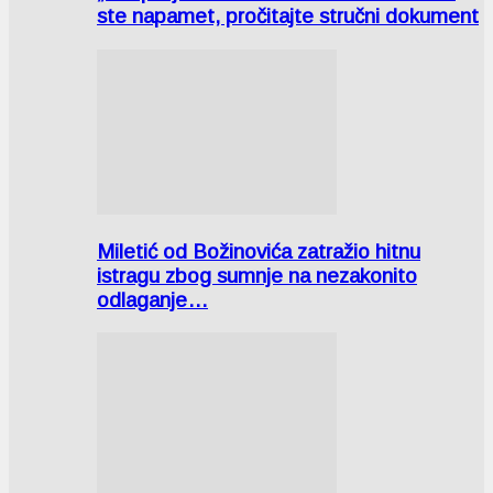
ste napamet, pročitajte stručni dokument
Miletić od Božinovića zatražio hitnu
istragu zbog sumnje na nezakonito
odlaganje…