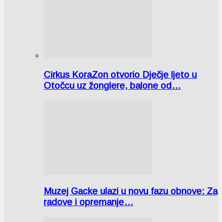
Cirkus KoraZon otvorio Dječje ljeto u
Otočcu uz žonglere, balone od…
Muzej Gacke ulazi u novu fazu obnove: Za
radove i opremanje…