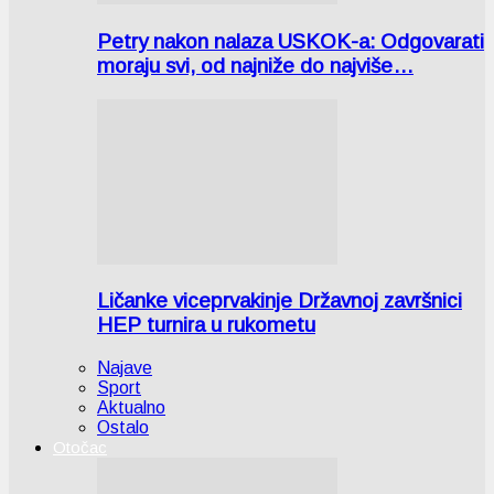
Petry nakon nalaza USKOK-a: Odgovarati
moraju svi, od najniže do najviše…
Ličanke viceprvakinje Državnoj završnici
HEP turnira u rukometu
Najave
Sport
Aktualno
Ostalo
Otočac