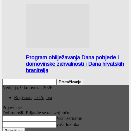
Program obilježavanja Dana pobjede i
domovinske zahvalnosti i Dana hrvatskih
branitelja
Nedjelja, 9 kolovoza, 2026
Registracija / Prijava
Prijaviti se
Dobrodošli! Prijavite se na svoj račun
Vaš username
vaša lozinka