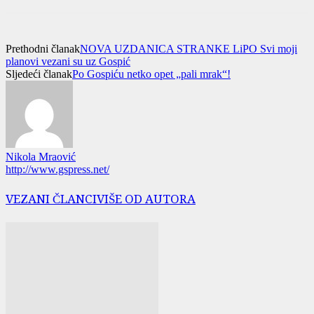
Prethodni članak
NOVA UZDANICA STRANKE LiPO Svi moji
planovi vezani su uz Gospić
Sljedeći članak
Po Gospiću netko opet „pali mrak“!
Nikola Mraović
http://www.gspress.net/
VEZANI ČLANCI
VIŠE OD AUTORA