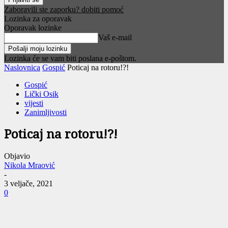
Zaboravili ste zaporku? dobiti pomoć
Lozinka za oporavak
Oporavak lozinke
Vaš e-mail
Lozinka će se vam biti poslana e-poštom.
Naslovnica
Gospić
Poticaj na rotoru!?!
Gospić
Lički Osik
vijesti
Zanimljivosti
Poticaj na rotoru!?!
Objavio
Nikola Mraović
-
3 veljače, 2021
0