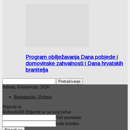
Program obilježavanja Dana pobjede i
domovinske zahvalnosti i Dana hrvatskih
branitelja
Subota, 8 kolovoza, 2026
Registracija / Prijava
Prijaviti se
Dobrodošli! Prijavite se na svoj račun
Vaš username
vaša lozinka