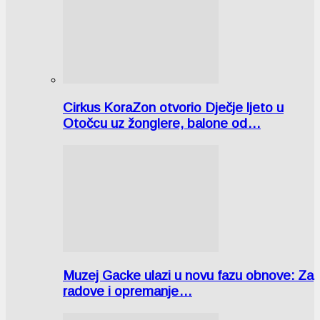
Cirkus KoraZon otvorio Dječje ljeto u
Otočcu uz žonglere, balone od…
Muzej Gacke ulazi u novu fazu obnove: Za
radove i opremanje…