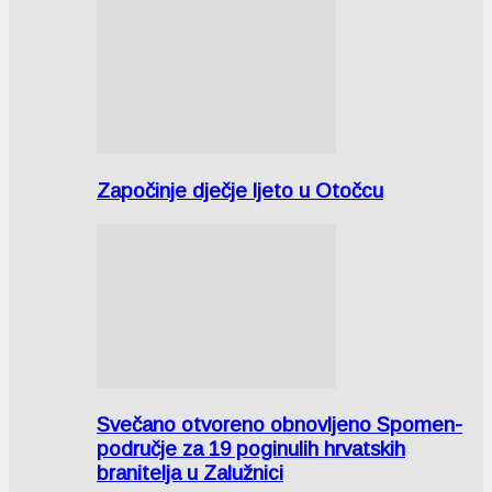
Započinje dječje ljeto u Otočcu
Svečano otvoreno obnovljeno Spomen-
područje za 19 poginulih hrvatskih
branitelja u Zalužnici