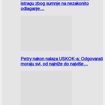
istragu zbog sumnje na nezakonito
odlaganje…
Petry nakon nalaza USKOK-a: Odgovarati
moraju svi, od najniže do najviše…