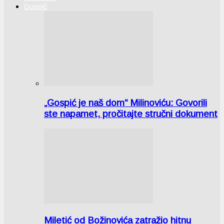
Gospić
„Gospić je naš dom“ Milinoviću: Govorili
ste napamet, pročitajte stručni dokument
Miletić od Božinovića zatražio hitnu