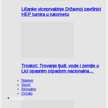
Ličanke viceprvakinje Državnoj završnici
HEP turnira u rukometu
Troskot: Trovanje ljudi, vode i zemlje u
Lici opasnim otpadom nacionalna…
Najave
Sport
Aktualno
Ostalo
Otočac