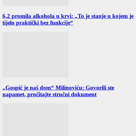
6,2 promila alkohola u krvi: „To je stanje u kojem je
tijelo praktički bez funkcije“
„Gospić je naš dom“ Milinoviću: Govorili ste
napamet, pročitajte stručni dokument