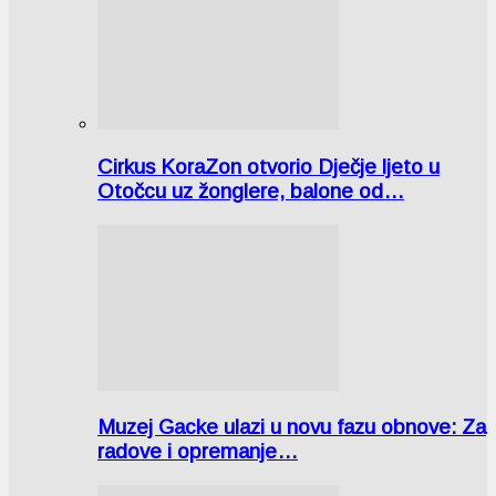
Cirkus KoraZon otvorio Dječje ljeto u
Otočcu uz žonglere, balone od…
Muzej Gacke ulazi u novu fazu obnove: Za
radove i opremanje…