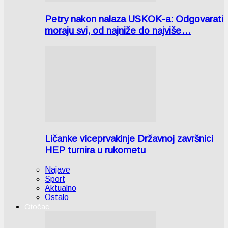
Petry nakon nalaza USKOK-a: Odgovarati
moraju svi, od najniže do najviše…
Ličanke viceprvakinje Državnoj završnici
HEP turnira u rukometu
Najave
Sport
Aktualno
Ostalo
Otočac