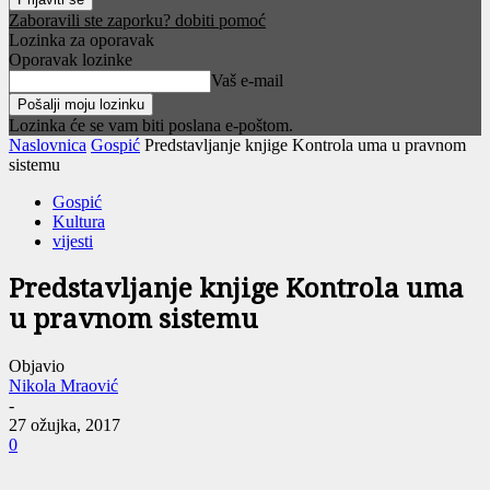
Zaboravili ste zaporku? dobiti pomoć
Lozinka za oporavak
Oporavak lozinke
Vaš e-mail
Lozinka će se vam biti poslana e-poštom.
Naslovnica
Gospić
Predstavljanje knjige Kontrola uma u pravnom
sistemu
Gospić
Kultura
vijesti
Predstavljanje knjige Kontrola uma
u pravnom sistemu
Objavio
Nikola Mraović
-
27 ožujka, 2017
0