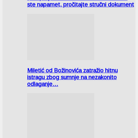
ste napamet, pročitajte stručni dokument
Miletić od Božinovića zatražio hitnu
istragu zbog sumnje na nezakonito
odlaganje…