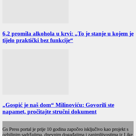
6,2 promila alkohola u krvi: „To je stanje u kojem je
tijelo praktički bez funkcije“
„Gospić je naš dom“ Milinoviću: Govorili ste
napamet, pročitajte stručni dokument
Gs Press portal je prije 10 godina započeo isključivo kao projekt s
ozbiljnim sadržajima, dnevnim događajima i zanimljivostima iz Like