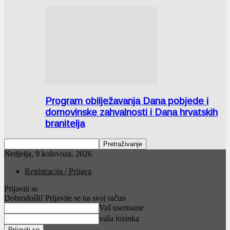
Program obilježavanja Dana pobjede i
domovinske zahvalnosti i Dana hrvatskih
branitelja
Nedjelja, 9 kolovoza, 2026
Registracija / Prijava
Prijaviti se
Dobrodošli! Prijavite se na svoj račun
Vaš username
vaša lozinka