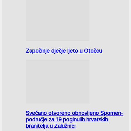
Započinje dječje ljeto u Otočcu
Svečano otvoreno obnovljeno Spomen-
područje za 19 poginulih hrvatskih
branitelja u Zalužnici