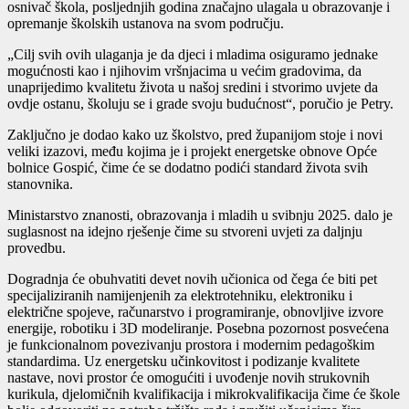
osnivač škola, posljednjih godina značajno ulagala u obrazovanje i
opremanje školskih ustanova na svom području.
„Cilj svih ovih ulaganja je da djeci i mladima osiguramo jednake
mogućnosti kao i njihovim vršnjacima u većim gradovima, da
unaprijedimo kvalitetu života u našoj sredini i stvorimo uvjete da
ovdje ostanu, školuju se i grade svoju budućnost“, poručio je Petry.
Zaključno je dodao kako uz školstvo, pred županijom stoje i novi
veliki izazovi, među kojima je i projekt energetske obnove Opće
bolnice Gospić, čime će se dodatno podići standard života svih
stanovnika.
Ministarstvo znanosti, obrazovanja i mladih u svibnju 2025. dalo je
suglasnost na idejno rješenje čime su stvoreni uvjeti za daljnju
provedbu.
Dogradnja će obuhvatiti devet novih učionica od čega će biti pet
specijaliziranih namijenjenih za elektrotehniku, elektroniku i
električne spojeve, računarstvo i programiranje, obnovljive izvore
energije, robotiku i 3D modeliranje. Posebna pozornost posvećena
je funkcionalnom povezivanju prostora i modernim pedagoškim
standardima. Uz energetsku učinkovitost i podizanje kvalitete
nastave, novi prostor će omogućiti i uvođenje novih strukovnih
kurikula, djelomičnih kvalifikacija i mikrokvalifikacija čime će škole