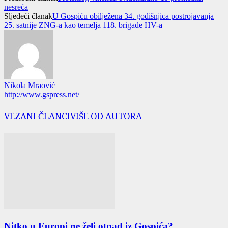
nesreća
Sljedeći članak
U Gospiću obilježena 34. godišnjica postrojavanja
25. satnije ZNG-a kao temelja 118. brigade HV-a
Nikola Mraović
http://www.gspress.net/
VEZANI ČLANCI
VIŠE OD AUTORA
Nitko u Europi ne želi otpad iz Gospića?