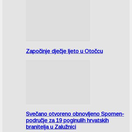
Započinje dječje ljeto u Otočcu
Svečano otvoreno obnovljeno Spomen-
područje za 19 poginulih hrvatskih
branitelja u Zalužnici