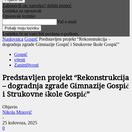
Zaboravili ste zaporku? dobiti pomoć
Lozinka za oporavak
Oporavak lozinke
Vaš e-mail
Lozinka će se vam biti poslana e-poštom.
Naslovnica
Gospić
Predstavljen projekt “Rekonstrukcija –
dogradnja zgrade Gimnazije Gospić i Strukovne škole Gospić”
Gospić
vijesti
Zanimljivosti
Predstavljen projekt “Rekonstrukcija
– dogradnja zgrade Gimnazije Gospić
i Strukovne škole Gospić”
Objavio
Nikola Mraović
-
25 kolovoza, 2025
0