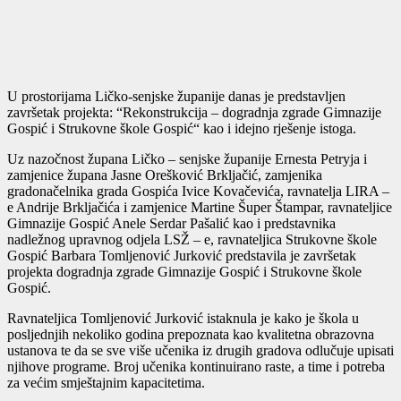
U prostorijama Ličko-senjske županije danas je predstavljen
završetak projekta: “Rekonstrukcija – dogradnja zgrade Gimnazije
Gospić i Strukovne škole Gospić“ kao i idejno rješenje istoga.
Uz nazočnost župana Ličko – senjske županije Ernesta Petryja i
zamjenice župana Jasne Orešković Brkljačić, zamjenika
gradonačelnika grada Gospića Ivice Kovačevića, ravnatelja LIRA –
e Andrije Brkljačića i zamjenice Martine Šuper Štampar, ravnateljice
Gimnazije Gospić Anele Serdar Pašalić kao i predstavnika
nadležnog upravnog odjela LSŽ – e, ravnateljica Strukovne škole
Gospić Barbara Tomljenović Jurković predstavila je završetak
projekta dogradnja zgrade Gimnazije Gospić i Strukovne škole
Gospić.
Ravnateljica Tomljenović Jurković istaknula je kako je škola u
posljednjih nekoliko godina prepoznata kao kvalitetna obrazovna
ustanova te da se sve više učenika iz drugih gradova odlučuje upisati
njihove programe. Broj učenika kontinuirano raste, a time i potreba
za većim smještajnim kapacitetima.