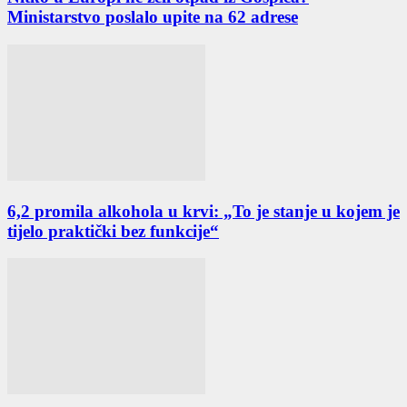
Ministarstvo poslalo upite na 62 adrese
6,2 promila alkohola u krvi: „To je stanje u kojem je
tijelo praktički bez funkcije“