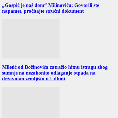
„Gospić je naš dom“ Milinoviću: Govorili ste
napamet, pročitajte stručni dokument
Miletić od Božinovića zatražio hitnu istragu zbog
sumnje na nezakonito odlaganje otpada na
državnom zemljištu u Udbini