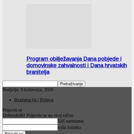
Program obilježavanja Dana pobjede i
domovinske zahvalnosti i Dana hrvatskih
branitelja
Nedjelja, 9 kolovoza, 2026
Registracija / Prijava
Prijaviti se
Dobrodošli! Prijavite se na svoj račun
Vaš username
vaša lozinka