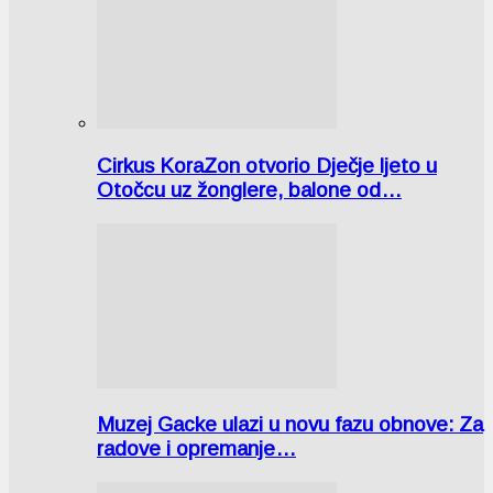
Cirkus KoraZon otvorio Dječje ljeto u
Otočcu uz žonglere, balone od…
Muzej Gacke ulazi u novu fazu obnove: Za
radove i opremanje…