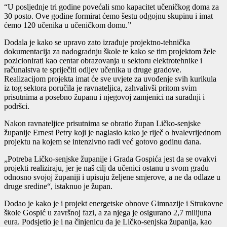
“U posljednje tri godine povećali smo kapacitet učeničkog doma za
30 posto. Ove godine formirat ćemo šestu odgojnu skupinu i imat
ćemo 120 učenika u učeničkom domu.”
Dodala je kako se upravo zato izrađuje projektno-tehnička
dokumentacija za nadogradnju škole te kako se tim projektom žele
pozicionirati kao centar obrazovanja u sektoru elektrotehnike i
računalstva te spriječiti odljev učenika u druge gradove.
Realizacijom projekta imat će sve uvjete za uvođenje svih kurikula
iz tog sektora poručila je ravnateljica, zahvalivši pritom svim
prisutnima a posebno županu i njegovoj zamjenici na suradnji i
podršci.
Nakon ravnateljice prisutnima se obratio župan Ličko-senjske
županije Ernest Petry koji je naglasio kako je riječ o hvalevrijednom
projektu na kojem se intenzivno radi već gotovo godinu dana.
„Potreba Ličko-senjske županije i Grada Gospića jest da se ovakvi
projekti realiziraju, jer je naš cilj da učenici ostanu u svom gradu
odnosno svojoj županiji i upisuju željene smjerove, a ne da odlaze u
druge sredine“, istaknuo je župan.
Dodao je kako je i projekt energetske obnove Gimnazije i Strukovne
škole Gospić u završnoj fazi, a za njega je osigurano 2,7 milijuna
eura. Podsjetio je i na činjenicu da je Ličko-senjska županija, kao