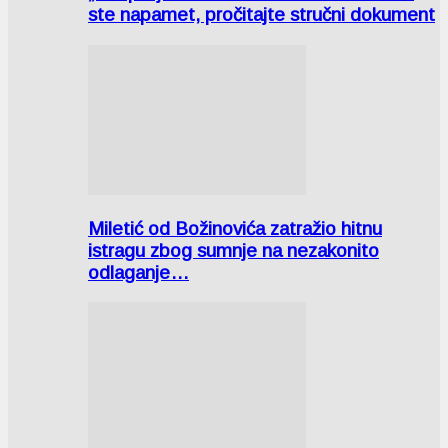
ste napamet, pročitajte stručni dokument
Miletić od Božinovića zatražio hitnu
istragu zbog sumnje na nezakonito
odlaganje…