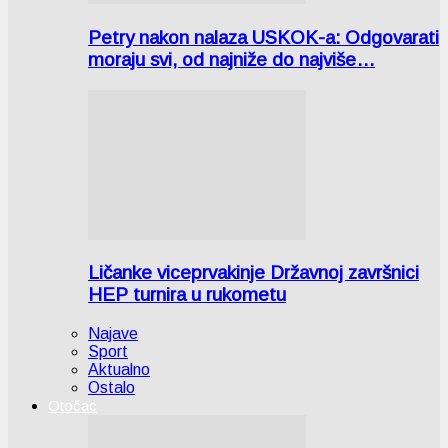
Petry nakon nalaza USKOK-a: Odgovarati
moraju svi, od najniže do najviše…
Ličanke viceprvakinje Državnoj završnici
HEP turnira u rukometu
Najave
Sport
Aktualno
Ostalo
Otočac