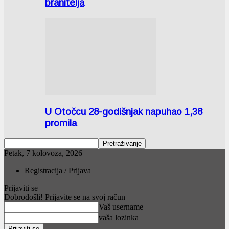
branitelja
U Otočcu 28-godišnjak napuhao 1,38
promila
Petak, 7 kolovoza, 2026
Registracija / Prijava
Prijaviti se
Dobrodošli! Prijavite se na svoj račun
Vaš username
vaša lozinka