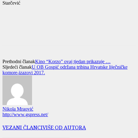
Starčević
Prethodni članak
Kino “Korzo” ovaj tjedan prikazuje …
Sljedeći članak
U OB Gospić održana tribina Hrvatske liječničke
komore-izazovi 2017.
Nikola Mraović
http://www.gspress.net/
VEZANI ČLANCI
VIŠE OD AUTORA