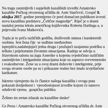
Na tragu zanimljivih i uspješnih kazališnih izvedbi Amatersko
kazalište Pučkog otvorenog učilišta dr. Ante Starčević, Gospić
8.
ožujka 2017
. godine premijerno će pred domaćom publikom izvesti
novu kazališnu predstavu „Čelične magnolije“. Riječ je o drami
nastaloj prema tekstu američkog književnika Roberta Harlinga a, u
prijevodu Ivana Matkovića.
Topla je to priča različitih godišta, društvenih statusa i karakternih
osobina šest žena čije se sudbine međusobno
isprepliću,nadahnjujući jedna drugu i pružajući uzajamnu podršku u
teškim i prijelomnim životnim situacijama. Radnja se odvija u
frizerskom salonu na jugu Amerike u kojemu svjedočimo različitim
zanimljivim i intrigantnim situacijama koje su zapravo svevremenske
i svakodnevne. Žene su u ovoj drami duhovite i inteligentne, prije
svega stvarne osobe pa su i prikazane realno bez imalo izvještačene
karikature.
Iskreno vjerujemo da će članice našega kazališta i ovoga puta
pokazati dosljednost i vjerodostojnost izvedbe kojom će nanovo
oduševiti vjernu, gospićku publiku.
Želimo im sretan izlazak na kazališne daske!
Gs Press / Amatersko kazalište Pučkog otvorenog učilišta dr. Ante