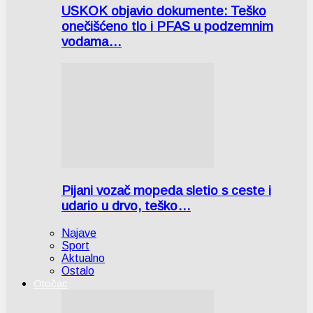
USKOK objavio dokumente: Teško
onečišćeno tlo i PFAS u podzemnim
vodama…
Pijani vozač mopeda sletio s ceste i
udario u drvo, teško…
Najave
Sport
Aktualno
Ostalo
Otočac