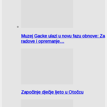
Muzej Gacke ulazi u novu fazu obnove: Za
radove i opremanje…
Započinje dječje ljeto u Otočcu