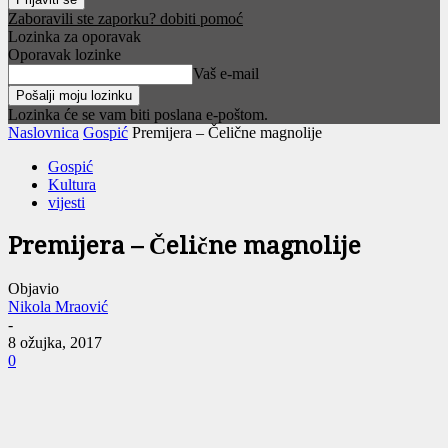
Zaboravili ste zaporku? dobiti pomoć
Lozinka za oporavak
Oporavak lozinke
Vaš e-mail
Lozinka će se vam biti poslana e-poštom.
Naslovnica
Gospić
Premijera – Čelične magnolije
Gospić
Kultura
vijesti
Premijera – Čelične magnolije
Objavio
Nikola Mraović
-
8 ožujka, 2017
0