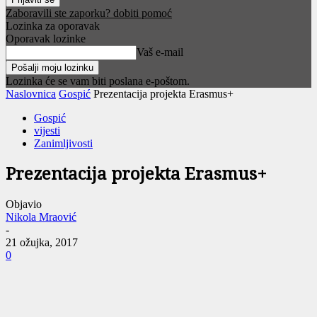
Zaboravili ste zaporku? dobiti pomoć
Lozinka za oporavak
Oporavak lozinke
Vaš e-mail
Lozinka će se vam biti poslana e-poštom.
Naslovnica
Gospić
Prezentacija projekta Erasmus+
Gospić
vijesti
Zanimljivosti
Prezentacija projekta Erasmus+
Objavio
Nikola Mraović
-
21 ožujka, 2017
0