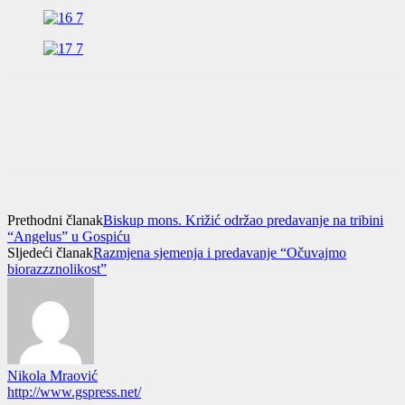
Prethodni članak
Biskup mons. Križić održao predavanje na tribini
“Angelus” u Gospiću
Sljedeći članak
Razmjena sjemenja i predavanje “Očuvajmo
biorazzznolikost”
Nikola Mraović
http://www.gspress.net/