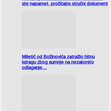
ste napamet, pročitajte stručni dokument
Miletić od Božinovića zatražio hitnu
istragu zbog sumnje na nezakonito
odlaganje…