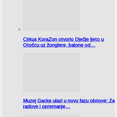
Cirkus KoraZon otvorio Dječje ljeto u
Otočcu uz žonglere, balone od…
Muzej Gacke ulazi u novu fazu obnove: Za
radove i opremanje…