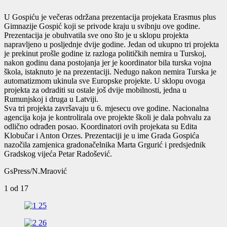
U Gospiću je večeras održana prezentacija projekata Erasmus plus
Gimnazije Gospić koji se privode kraju u svibnju ove godine.
Prezentacija je obuhvatila sve ono što je u sklopu projekta
napravljeno u posljednje dvije godine. Jedan od ukupno tri projekta
je prekinut prošle godine iz razloga političkih nemira u Turskoj,
nakon godinu dana postojanja jer je koordinator bila turska vojna
škola, istaknuto je na prezentaciji. Nedugo nakon nemira Turska je
automatizmom ukinula sve Europske projekte. U sklopu ovoga
projekta za odraditi su ostale još dvije mobilnosti, jedna u
Rumunjskoj i druga u Latviji.
Sva tri projekta završavaju u 6. mjesecu ove godine. Nacionalna
agencija koja je kontrolirala ove projekte školi je dala pohvalu za
odlično odrađen posao. Koordinatori ovih projekata su Edita
Klobučar i Anton Orzes. Prezentaciji je u ime Grada Gospića
nazočila zamjenica gradonačelnika Marta Grgurić i predsjednik
Gradskog vijeća Petar Radošević.
GsPress/N.Mraović
1
od 17