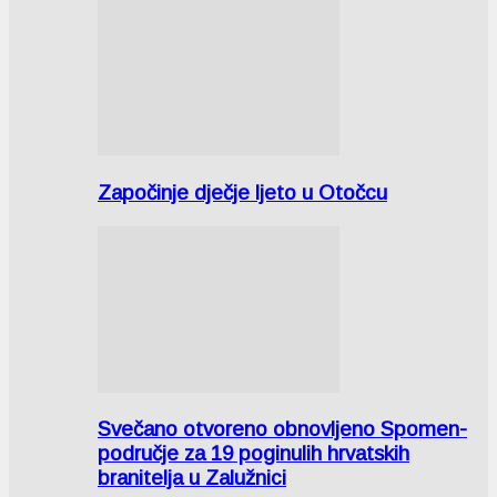
Započinje dječje ljeto u Otočcu
Svečano otvoreno obnovljeno Spomen-
područje za 19 poginulih hrvatskih
branitelja u Zalužnici