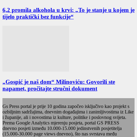
6,2 promila alkohola u krvi: „To je stanje u kojem je
tijelo praktički bez funkcije“
„Gospić je naš dom“ Milinoviću: Govorili ste
napamet, pročitajte stručni dokument
Gs Press portal je prije 10 godina započeo isključivo kao projekt s
ozbiljnim sadržajima, dnevnim događajima i zanimljivostima iz Like
i županije, ali i novostima iz kulture, politike i poslovnog svijeta.
Prema Google Analytics mjerenju posjeta, portal GS PRESS
dnevno posjeti između 10.000-15.000 jedinstvenih posjetitelja
(15.000-30.000 page views dnevno), što nas svrstava među