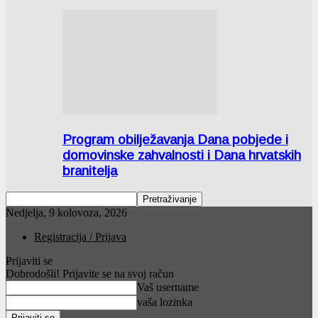
Program obilježavanja Dana pobjede i
domovinske zahvalnosti i Dana hrvatskih
branitelja
Nedjelja, 9 kolovoza, 2026
Registracija / Prijava
Prijaviti se
Dobrodošli! Prijavite se na svoj račun
Vaš username
vaša lozinka