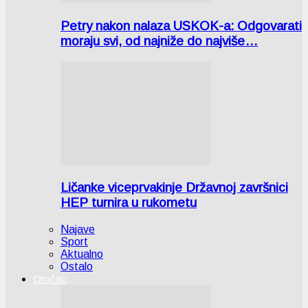
Petry nakon nalaza USKOK-a: Odgovarati
moraju svi, od najniže do najviše…
Ličanke viceprvakinje Državnoj završnici
HEP turnira u rukometu
Najave
Sport
Aktualno
Ostalo
Otočac