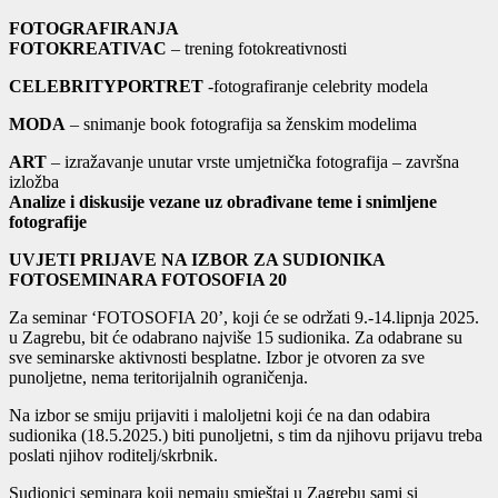
FOTOGRAFIRANJA
FOTOKREATIVAC
– trening fotokreativnosti
CELEBRITYPORTRET
-fotografiranje celebrity modela
MODA
– snimanje book fotografija sa ženskim modelima
ART
– izražavanje unutar vrste umjetnička fotografija – završna
izložba
Analize i diskusije vezane uz obrađivane teme i snimljene
fotografije
UVJETI PRIJAVE NA IZBOR ZA SUDIONIKA
FOTOSEMINARA FOTOSOFIA 20
Za seminar ‘FOTOSOFIA 20’, koji će se održati 9.-14.lipnja 2025.
u Zagrebu, bit će odabrano najviše 15 sudionika. Za odabrane su
sve seminarske aktivnosti besplatne. Izbor je otvoren za sve
punoljetne, nema teritorijalnih ograničenja.
Na izbor se smiju prijaviti i maloljetni koji će na dan odabira
sudionika (18.5.2025.) biti punoljetni, s tim da njihovu prijavu treba
poslati njihov roditelj/skrbnik.
Sudionici seminara koji nemaju smještaj u Zagrebu sami si