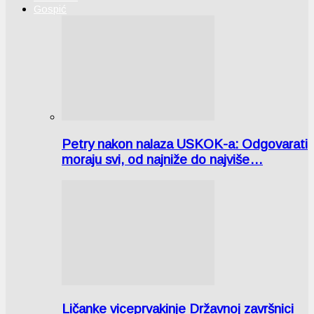
Gospić
Petry nakon nalaza USKOK-a: Odgovarati
moraju svi, od najniže do najviše…
Ličanke viceprvakinje Državnoj završnici