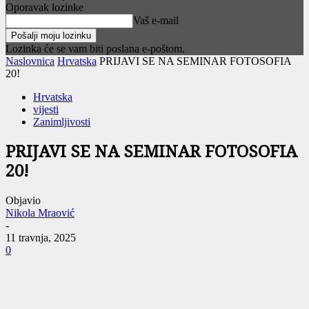
Oporavak lozinke
Vaš e-mail
Lozinka će se vam biti poslana e-poštom.
Naslovnica
Hrvatska
PRIJAVI SE NA SEMINAR FOTOSOFIA
20!
Hrvatska
vijesti
Zanimljivosti
PRIJAVI SE NA SEMINAR FOTOSOFIA
20!
Objavio
Nikola Mraović
-
11 travnja, 2025
0