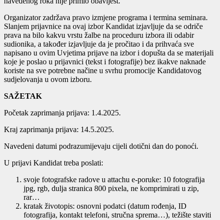
navedenog roka nije primio obavijest.
Organizator zadržava pravo izmjene programa i termina seminara.
Slanjem prijavnice na ovaj izbor Kandidat izjavljuje da se odriče
prava na bilo kakvu vrstu žalbe na proceduru izbora ili odabir
sudionika, a također izjavljuje da je pročitao i da prihvaća sve
napisano u ovim Uvjetima prijave na izbor i dopušta da se materijali
koje je poslao u prijavnici (tekst i fotografije) bez ikakve naknade
koriste na sve potrebne načine u svrhu promocije Kandidatovog
sudjelovanja u ovom izboru.
SAŽETAK
Početak zaprimanja prijava: 1.4.2025.
Kraj zaprimanja prijava: 14.5.2025.
Navedeni datumi podrazumijevaju cijeli dotični dan do ponoći.
U prijavi Kandidat treba poslati:
svoje fotografske radove u attachu e-poruke: 10 fotografija
jpg, rgb, dulja stranica 800 pixela, ne komprimirati u zip,
rar…
kratak životopis: osnovni podatci (datum rođenja, ID
fotografija, kontakt telefoni, stručna sprema…), težište staviti