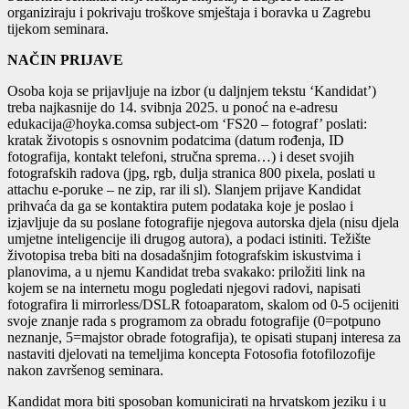
organiziraju i pokrivaju troškove smještaja i boravka u Zagrebu
tijekom seminara.
NAČIN PRIJAVE
Osoba koja se prijavljuje na izbor (u daljnjem tekstu ‘Kandidat’)
treba najkasnije do 14. svibnja 2025. u ponoć na e-adresu
edukacija@hoyka.comsa subject-om ‘FS20 – fotograf’ poslati:
kratak životopis s osnovnim podatcima (datum rođenja, ID
fotografija, kontakt telefoni, stručna sprema…) i deset svojih
fotografskih radova (jpg, rgb, dulja stranica 800 pixela, poslati u
attachu e-poruke – ne zip, rar ili sl). Slanjem prijave Kandidat
prihvaća da ga se kontaktira putem podataka koje je poslao i
izjavljuje da su poslane fotografije njegova autorska djela (nisu djela
umjetne inteligencije ili drugog autora), a podaci istiniti. Težište
životopisa treba biti na dosadašnjim fotografskim iskustvima i
planovima, a u njemu Kandidat treba svakako: priložiti link na
kojem se na internetu mogu pogledati njegovi radovi, napisati
fotografira li mirrorless/DSLR fotoaparatom, skalom od 0-5 ocijeniti
svoje znanje rada s programom za obradu fotografije (0=potpuno
neznanje, 5=majstor obrade fotografija), te opisati stupanj interesa za
nastaviti djelovati na temeljima koncepta Fotosofia fotofilozofije
nakon završenog seminara.
Kandidat mora biti sposoban komunicirati na hrvatskom jeziku i u