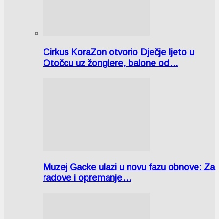
Cirkus KoraZon otvorio Dječje ljeto u
Otočcu uz žonglere, balone od…
Muzej Gacke ulazi u novu fazu obnove: Za
radove i opremanje…