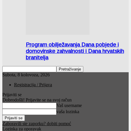
Program obilježavanja Dana pobjede i
domovinske zahvalnosti i Dana hrvatskih
branitelja
Subota, 8 kolovoza, 2026
Registracija / Prijava
Prijaviti se
Dobrodošli! Prijavite se na svoj račun
Vaš username
vaša lozinka
Zaboravili ste zaporku? dobiti pomoć
Lozinka za oporavak