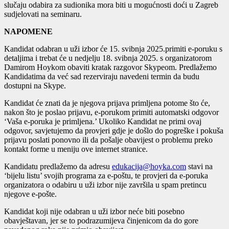
slučaju odabira za sudionika mora biti u mogućnosti doći u Zagreb
sudjelovati na seminaru.
NAPOMENE
Kandidat odabran u uži izbor će 15. svibnja 2025.primiti e-poruku s
detaljima i trebat će u nedjelju 18. svibnja 2025. s organizatorom
Damirom Hoykom obaviti kratak razgovor Skypeom. Predlažemo
Kandidatima da već sad rezerviraju navedeni termin da budu
dostupni na Skype.
Kandidat će znati da je njegova prijava primljena potome što će,
nakon što je poslao prijavu, e-porukom primiti automatski odgovor
‘Vaša e-poruka je primljena.’ Ukoliko Kandidat ne primi ovaj
odgovor, savjetujemo da provjeri gdje je došlo do pogreške i pokuša
prijavu poslati ponovno ili da pošalje obavijest o problemu preko
kontakt forme u meniju ove internet stranice.
Kandidatu predlažemo da adresu
edukacija@hoyka.com
stavi na
‘bijelu listu’ svojih programa za e-poštu, te provjeri da e-poruka
organizatora o odabiru u uži izbor nije završila u spam pretincu
njegove e-pošte.
Kandidat koji nije odabran u uži izbor neće biti posebno
obavještavan, jer se to podrazumijeva činjenicom da do gore