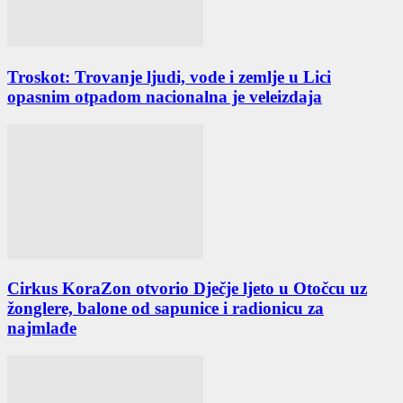
Troskot: Trovanje ljudi, vode i zemlje u Lici
opasnim otpadom nacionalna je veleizdaja
Cirkus KoraZon otvorio Dječje ljeto u Otočcu uz
žonglere, balone od sapunice i radionicu za
najmlađe