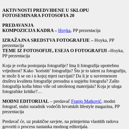
AKTIVNOSTI PREDVIĐENE U SKLOPU
FOTOSEMINARA FOTOSOFIA 20
PREDAVANJA
KOMPOZICIJA KADRA –
Hoyka
, PP prezentacija
IZRAŽAJNA SREDSTVA FOTOGRAFIJE –
Hoyka, PP
prezentacija
TEME IZ FOTOSOFIJE, ESEJA O FOTOGRAFIJI –
Hoyka,
PP prezentacija
Koja je svrha postojanja fotografije? Ima li fotografija upotrebnu
vrijednost? Kako ‘koristiti’ fotografiju? Što je to talent za fotografiju,
te može li se on i u kojoj mjeri razvijati? Da li je u suvremenom
društvu kvaliteta fotografije presudna u uspjehu fotografa? Zašto
fotografija košta bitno više od utrošenog materijala? Koja je uloga
fotografske kritike?…
MODNI EDITORIJAL
– predavač
Franjo Matković
, modni
fotograf, stalni suradnik vodećih hrvatskih lifestyle magazina, PP
prezentacija
Predavač će, uz praktične savjete, na primjerima vlastitih radova
govoriti o procesu nastanka modnog editorijala.