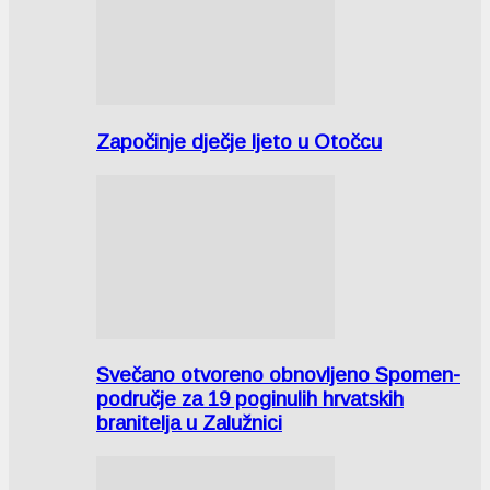
Započinje dječje ljeto u Otočcu
Svečano otvoreno obnovljeno Spomen-
područje za 19 poginulih hrvatskih
branitelja u Zalužnici