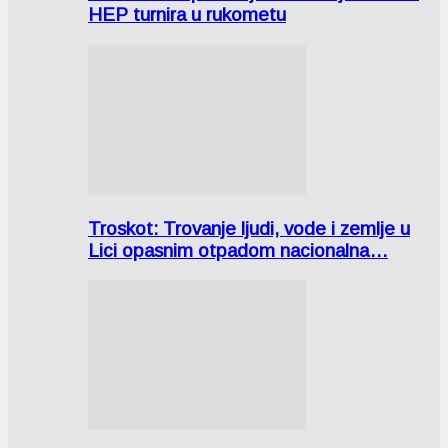
HEP turnira u rukometu
Troskot: Trovanje ljudi, vode i zemlje u
Lici opasnim otpadom nacionalna…