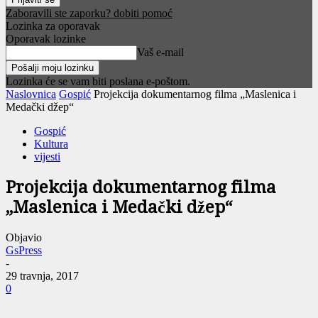
Zaboravili ste zaporku? dobiti pomoć
Lozinka za oporavak
Oporavak lozinke
Vaš e-mail
Lozinka će se vam biti poslana e-poštom.
Naslovnica
Gospić
Projekcija dokumentarnog filma „Maslenica i
Medački džep“
Gospić
Kultura
vijesti
Projekcija dokumentarnog filma
„Maslenica i Medački džep“
Objavio
GsPress
-
29 travnja, 2017
0