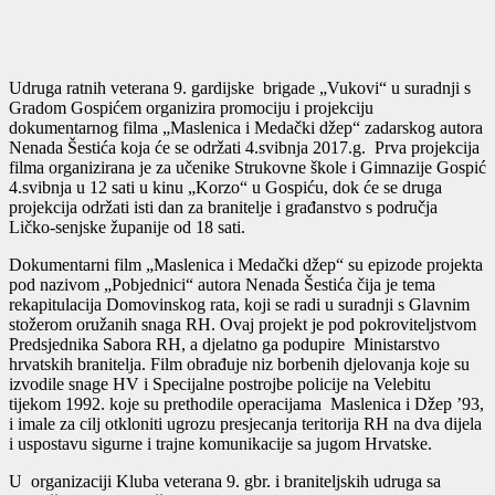
Udruga ratnih veterana 9. gardijske brigade „Vukovi“ u suradnji s
Gradom Gospićem organizira promociju i projekciju
dokumentarnog filma „Maslenica i Medački džep“ zadarskog autora
Nenada Šestića koja će se održati 4.svibnja 2017.g. Prva projekcija
filma organizirana je za učenike Strukovne škole i Gimnazije Gospić
4.svibnja u 12 sati u kinu „Korzo“ u Gospiću, dok će se druga
projekcija održati isti dan za branitelje i građanstvo s područja
Ličko-senjske županije od 18 sati.
Dokumentarni film „Maslenica i Medački džep“ su epizode projekta
pod nazivom „Pobjednici“ autora Nenada Šestića čija je tema
rekapitulacija Domovinskog rata, koji se radi u suradnji s Glavnim
stožerom oružanih snaga RH. Ovaj projekt je pod pokroviteljstvom
Predsjednika Sabora RH, a djelatno ga podupire Ministarstvo
hrvatskih branitelja. Film obrađuje niz borbenih djelovanja koje su
izvodile snage HV i Specijalne postrojbe policije na Velebitu
tijekom 1992. koje su prethodile operacijama Maslenica i Džep ’93,
i imale za cilj otkloniti ugrozu presjecanja teritorija RH na dva dijela
i uspostavu sigurne i trajne komunikacije sa jugom Hrvatske.
U organizaciji Kluba veterana 9. gbr. i braniteljskih udruga sa