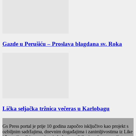
Gazde u Perušiću – Proslava blagdana sv. Roka
Lička seljačka tržnica večeras u Karlobagu
Gs Press portal je prije 10 godina započeo isključivo kao projekt s
ozbiljnim sadržajima, dnevnim događajima i zanimljivostima iz Like