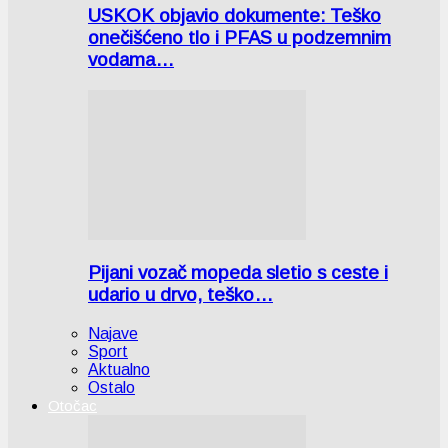
USKOK objavio dokumente: Teško
onečišćeno tlo i PFAS u podzemnim
vodama…
Pijani vozač mopeda sletio s ceste i
udario u drvo, teško…
Najave
Sport
Aktualno
Ostalo
Otočac