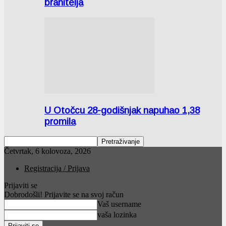
branitelja
U Otočcu 28-godišnjak napuhao 1,38
promila
Četvrtak, 6 kolovoza, 2026
Registracija / Prijava
Prijaviti se
Dobrodošli! Prijavite se na svoj račun
Vaš username
vaša lozinka