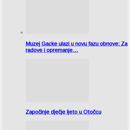
Muzej Gacke ulazi u novu fazu obnove: Za
radove i opremanje…
Započinje dječje ljeto u Otočcu