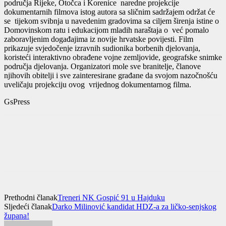
područja Rijeke, Otočca i Korenice naredne projekcije
dokumentarnih filmova istog autora sa sličnim sadržajem održat će
se tijekom svibnja u navedenim gradovima sa ciljem širenja istine o
Domovinskom ratu i edukacijom mladih naraštaja o već pomalo
zaboravljenim događajima iz novije hrvatske povijesti. Film
prikazuje svjedočenje izravnih sudionika borbenih djelovanja,
koristeći interaktivno obrađene vojne zemljovide, geografske snimke
područja djelovanja. Organizatori mole sve branitelje, članove
njihovih obitelji i sve zainteresirane građane da svojom nazočnošću
uveličaju projekciju ovog vrijednog dokumentarnog filma.
GsPress
Prethodni članak
Treneri NK Gospić 91 u Hajduku
Sljedeći članak
Darko Milinović kandidat HDZ-a za ličko-senjskog
župana!