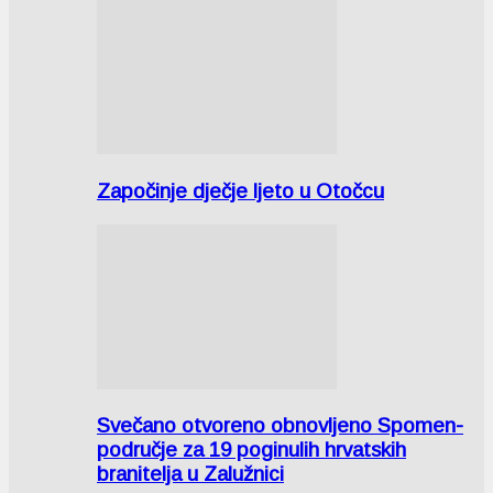
Započinje dječje ljeto u Otočcu
Svečano otvoreno obnovljeno Spomen-
područje za 19 poginulih hrvatskih
branitelja u Zalužnici