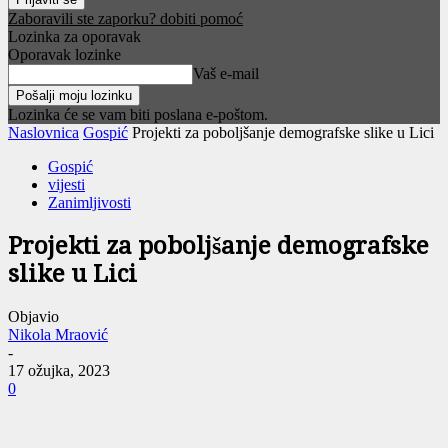
Zaboravili ste zaporku? dobiti pomoć
Lozinka za oporavak
Oporavak lozinke
Vaš e-mail
Lozinka će se vam biti poslana e-poštom.
Naslovnica
Gospić
Projekti za poboljšanje demografske slike u Lici
Gospić
vijesti
Zanimljivosti
Projekti za poboljšanje demografske
slike u Lici
Objavio
Nikola Mraović
-
17 ožujka, 2023
0