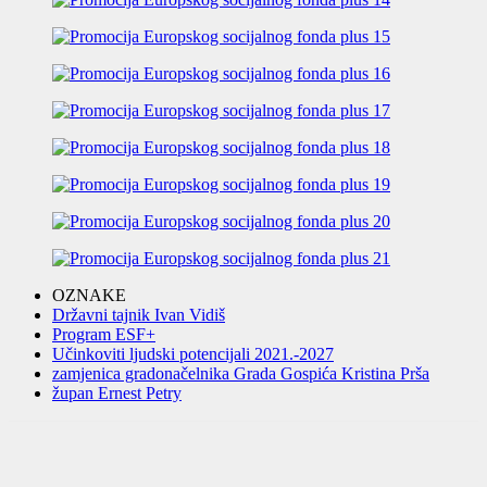
OZNAKE
Državni tajnik Ivan Vidiš
Program ESF+
Učinkoviti ljudski potencijali 2021.-2027
zamjenica gradonačelnika Grada Gospića Kristina Prša
župan Ernest Petry