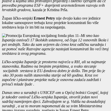
pozive u kojima smo prihvatljivi prijavitelj i iskreno vjerujem da će
provedba programa ESF+ doprijenti uravnoteženom razvoju svih
hrvatskih gradova
, kazala je Kristina Prša.
Župan ličko-senjski
Ernest Petry
nije dvojio kako sve jedinice
lokalne samouprave trebaju kroz projekte konzumirati što više
sredstava koja će im biti na raspolaganju.
–
Mi smo kao
županija osnivači 17 školskih ustanova, od čega 12 osnovnih škola i
pet srednjih. Tako da sam uvjeren da ćemo kroz odličnu suradnju i
uz pomoć naše Razvojne agencije nastojati konzumirati što veći broj
sredstava iz ovog programa.
Ličko-senjska županije je prostorno najveća u RH, ali sa najmanje
stanovnika. Radimo na brojnim projektima, a svako stecanje
socijalnih srestava iz EU-fondova dobro je došlo. Tim prije što je
oko 30 posto naših stanovnika starije od 60 godina. Kroz sve
započete i planirane projekte naša je osnovna zadaća zadržati i
privući mlade ljude .
Danas smo u suradnji s UNICEF-om u Općoj bolnici Gospić, kojoj
je također osnivač Ličko-senjska županija, otvorili jedan novi
sadržaj namijenjen djeci. Zahvaljujem se g. Vidišu na dosadašnjoj
suradnji , a uz to moram napomenuti da sa svim Ministarstvima
imamo izvrsnu suradnju
, naglasio je župan Ernest Petry.