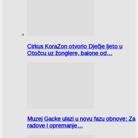
Cirkus KoraZon otvorio Dječje ljeto u
Otočcu uz žonglere, balone od…
Muzej Gacke ulazi u novu fazu obnove: Za
radove i opremanje…