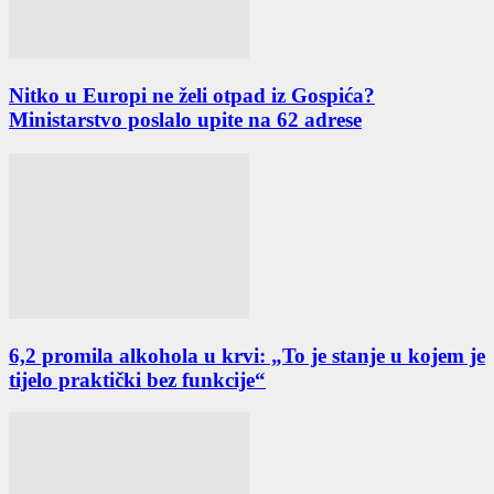
Nitko u Europi ne želi otpad iz Gospića?
Ministarstvo poslalo upite na 62 adrese
6,2 promila alkohola u krvi: „To je stanje u kojem je
tijelo praktički bez funkcije“