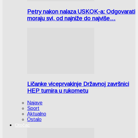
Petry nakon nalaza USKOK-a: Odgovarati
moraju svi, od najniže do najviše…
Ličanke viceprvakinje Državnoj završnici
HEP turnira u rukometu
Najave
Sport
Aktualno
Ostalo
Otočac