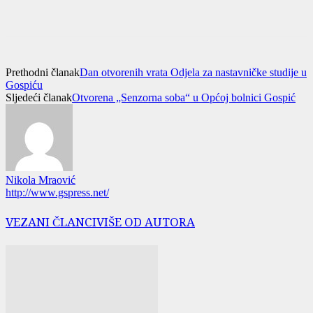
Prethodni članak
Dan otvorenih vrata Odjela za nastavničke studije u
Gospiću
Sljedeći članak
Otvorena „Senzorna soba“ u Općoj bolnici Gospić
Nikola Mraović
http://www.gspress.net/
VEZANI ČLANCI
VIŠE OD AUTORA