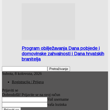
Program obilježavanja Dana pobjede i
domovinske zahvalnosti i Dana hrvatskih
branitelja
Subota, 8 kolovoza, 2026
Registracija / Prijava
Prijaviti se
Dobrodošli! Prijavite se na svoj račun
Vaš username
vaša lozinka