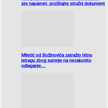
ste napamet, pročitajte stručni dokument
Miletić od Božinovića zatražio hitnu
istragu zbog sumnje na nezakonito
odlaganje…