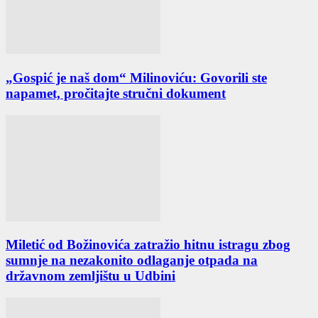
„Gospić je naš dom“ Milinoviću: Govorili ste
napamet, pročitajte stručni dokument
Miletić od Božinovića zatražio hitnu istragu zbog
sumnje na nezakonito odlaganje otpada na
državnom zemljištu u Udbini