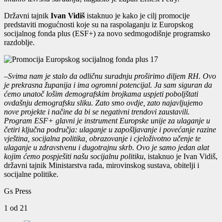
Državni tajnik
Ivan Vidiš
istaknuo je kako je cilj promocije
predstaviti mogućnosti koje su na raspolaganju iz Europskog
socijalnog fonda plus (ESF+) za novo sedmogodišnje programsko
razdoblje.
–
Svima nam je stalo da odličnu suradnju proširimo diljem RH. Ovo
je prekrasna županija i ima ogromni potencijal. Ja sam siguran da
ćemo unatoč lošim demografskim brojkama uspjeti poboljštati
ovdašnju demografsku sliku. Zato smo ovdje, zato najavljujemo
nove projekte i načine da bi se negativni trendovi zaustavili.
Program ESF+ glavni je instrument Europske unije za ulaganje u
četiri ključna područja: ulaganje u zapošljavanje i povećanje razine
vještina, socijalna politika, obrazovanje i cjeloživotno učenje te
ulaganje u zdravstvenu i dugotrajnu skrb. Ovo je samo jedan alat
kojim ćemo pospješiti našu socijalnu politiku
, istaknuo je Ivan Vidiš,
državni tajnik Ministarstva rada, mirovinskog sustava, obitelji i
socijalne politike.
Gs Press
1
od 21