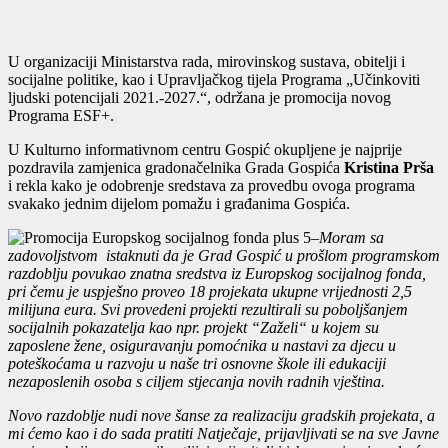
U organizaciji Ministarstva rada, mirovinskog sustava, obitelji i
socijalne politike, kao i Upravljačkog tijela Programa „Učinkoviti
ljudski potencijali 2021.-2027.“, održana je promocija novog
Programa ESF+.
U Kulturno informativnom centru Gospić okupljene je najprije
pozdravila zamjenica gradonačelnika Grada Gospića
Kristina Prša
i rekla kako je odobrenje sredstava za provedbu ovoga programa
svakako jednim dijelom pomažu i građanima Gospića.
–
Moram sa
zadovoljstvom istaknuti da je Grad Gospić u prošlom programskom
razdoblju povukao znatna sredstva iz Europskog socijalnog fonda,
pri čemu je uspješno proveo 18 projekata ukupne vrijednosti 2,5
milijuna eura. Svi provedeni projekti rezultirali su poboljšanjem
socijalnih pokazatelja kao npr. projekt “Zaželi“ u kojem su
zaposlene žene, osiguravanju pomoćnika u nastavi za djecu u
poteškoćama u razvoju u naše tri osnovne škole ili edukaciji
nezaposlenih osoba s ciljem stjecanja novih radnih vještina.
Novo razdoblje nudi nove šanse za realizaciju gradskih projekata, a
mi ćemo kao i do sada pratiti Natječaje, prijavljivati se na sve Javne