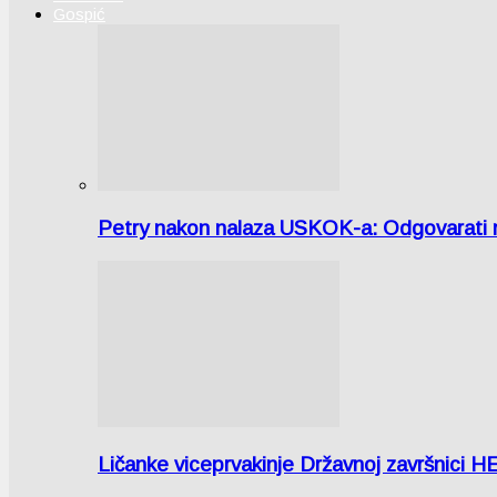
Gospić
Petry nakon nalaza USKOK-a: Odgovarati m
Ličanke viceprvakinje Državnoj završnici H