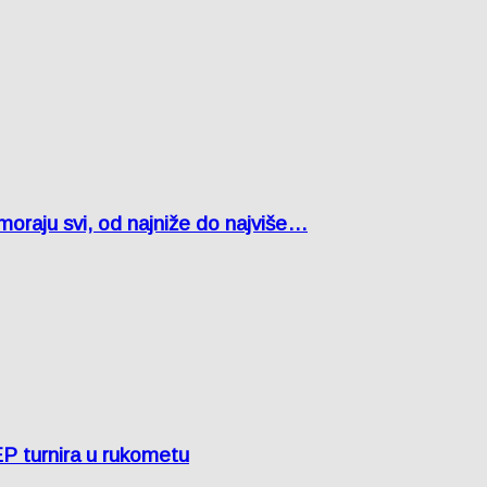
oraju svi, od najniže do najviše…
EP turnira u rukometu