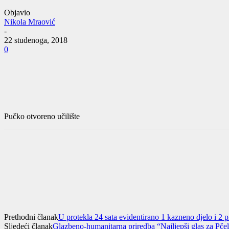
Objavio
Nikola Mraović
-
22 studenoga, 2018
0
Pučko otvoreno učilište
Prethodni članak
U protekla 24 sata evidentirano 1 kazneno djelo i 2 
Sljedeći članak
Glazbeno-humanitarna priredba “Najljepši glas za Pčel