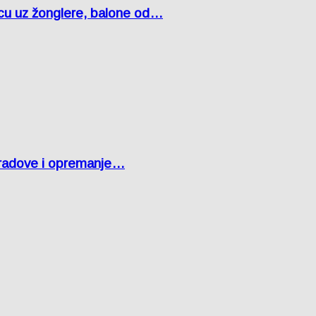
čcu uz žonglere, balone od…
 radove i opremanje…