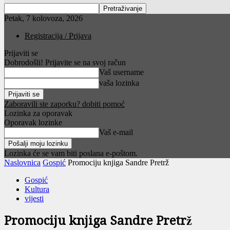
Petak, 7 kolovoza, 2026
Registracija / Prijava
Prijaviti se
Dobrodošli! Prijavite se na svoj račun
Vaš username
vaša lozinka
Zaboravili ste zaporku? dobiti pomoć
Lozinka za oporavak
Oporavak lozinke
Vaš e-mail
Lozinka će se vam biti poslana e-poštom.
Naslovnica
Gospić
Promociju knjiga Sandre Pretrž
Gospić
Kultura
vijesti
Promociju knjiga Sandre Pretrž