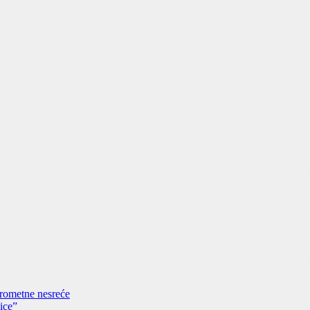
prometne nesreće
ice”