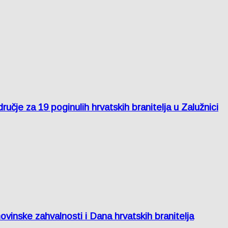
je za 19 poginulih hrvatskih branitelja u Zalužnici
inske zahvalnosti i Dana hrvatskih branitelja