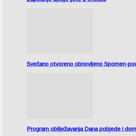
Svečano otvoreno obnovljeno Spomen-područ
Program obilježavanja Dana pobjede i domov