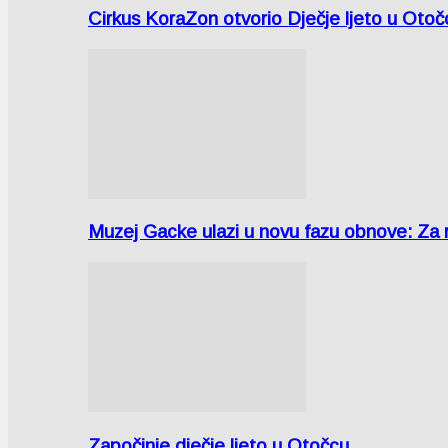
Cirkus KoraZon otvorio Dječje ljeto u Oto
Muzej Gacke ulazi u novu fazu obnove: Za
Započinje dječje ljeto u Otočcu