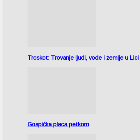
Troskot: Trovanje ljudi, vode i zemlje u 
Gospićka placa petkom