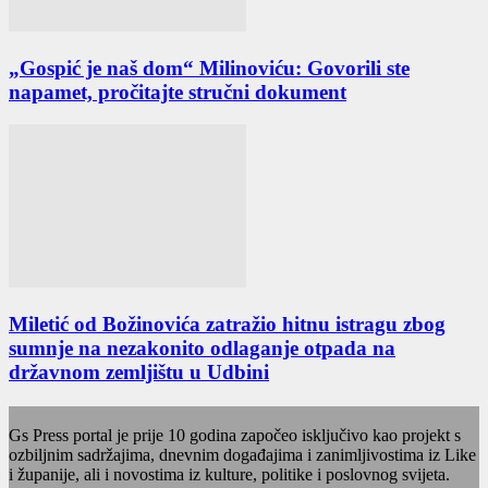
„Gospić je naš dom“ Milinoviću: Govorili ste
napamet, pročitajte stručni dokument
Miletić od Božinovića zatražio hitnu istragu zbog
sumnje na nezakonito odlaganje otpada na
državnom zemljištu u Udbini
Gs Press portal je prije 10 godina započeo isključivo kao projekt s
ozbiljnim sadržajima, dnevnim događajima i zanimljivostima iz Like
i županije, ali i novostima iz kulture, politike i poslovnog svijeta.