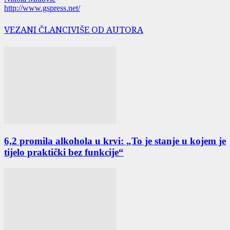
http://www.gspress.net/
VEZANI ČLANCI
VIŠE OD AUTORA
6,2 promila alkohola u krvi: „To je stanje u kojem je
tijelo praktički bez funkcije“