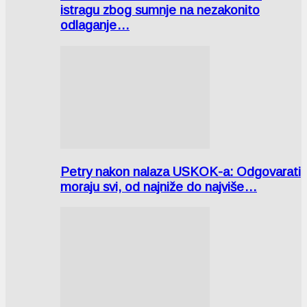
istragu zbog sumnje na nezakonito
odlaganje…
Petry nakon nalaza USKOK-a: Odgovarati
moraju svi, od najniže do najviše…