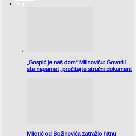
Gospić
„Gospić je naš dom“ Milinoviću: Govorili
ste napamet, pročitajte stručni dokument
Miletić od Božinovića zatražio hitnu