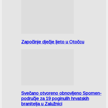
Započinje dječje ljeto u Otočcu
Svečano otvoreno obnovljeno Spomen-
područje za 19 poginulih hrvatskih
branitelja u Zalužnici