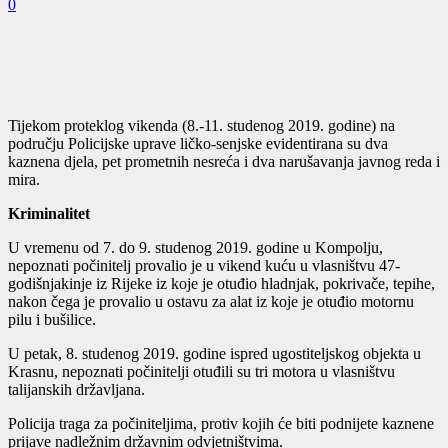
0
Tijekom proteklog vikenda (8.-11. studenog 2019. godine) na
području Policijske uprave ličko-senjske evidentirana su dva
kaznena djela, pet prometnih nesreća i dva narušavanja javnog reda i
mira.
Kriminalitet
U vremenu od 7. do 9. studenog 2019. godine u Kompolju,
nepoznati počinitelj provalio je u vikend kuću u vlasništvu 47-
godišnjakinje iz Rijeke iz koje je otuđio hladnjak, pokrivače, tepihe,
nakon čega je provalio u ostavu za alat iz koje je otuđio motornu
pilu i bušilice.
U petak, 8. studenog 2019. godine ispred ugostiteljskog objekta u
Krasnu, nepoznati počinitelji otuđili su tri motora u vlasništvu
talijanskih državljana.
Policija traga za počiniteljima, protiv kojih će biti podnijete kaznene
prijave nadležnim državnim odvjetništvima.