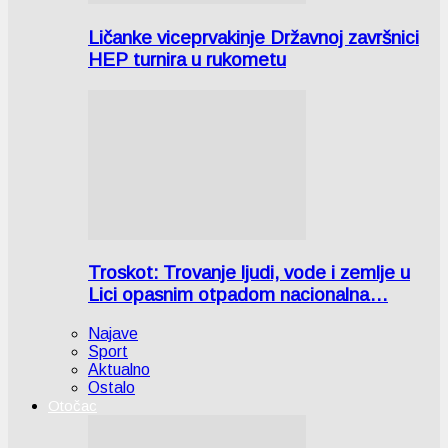
Ličanke viceprvakinje Državnoj završnici
HEP turnira u rukometu
Troskot: Trovanje ljudi, vode i zemlje u
Lici opasnim otpadom nacionalna…
Najave
Sport
Aktualno
Ostalo
Otočac