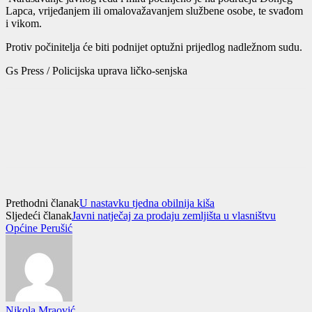
Lapca, vrijeđanjem ili omalovažavanjem službene osobe, te svađom
i vikom.
Protiv počinitelja će biti podnijet optužni prijedlog nadležnom sudu.
Gs Press / Policijska uprava ličko-senjska
Prethodni članak
U nastavku tjedna obilnija kiša
Sljedeći članak
Javni natječaj za prodaju zemljišta u vlasništvu
Općine Perušić
Nikola Mraović