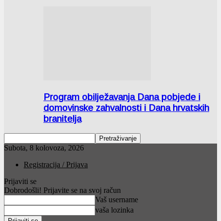
Program obilježavanja Dana pobjede i
domovinske zahvalnosti i Dana hrvatskih
branitelja
Subota, 8 kolovoza, 2026
Registracija / Prijava
Prijaviti se
Dobrodošli! Prijavite se na svoj račun
Vaš username
vaša lozinka