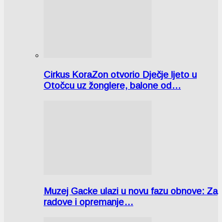
Cirkus KoraZon otvorio Dječje ljeto u
Otočcu uz žonglere, balone od…
Muzej Gacke ulazi u novu fazu obnove: Za
radove i opremanje…