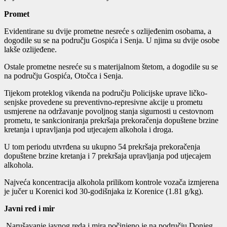
Promet
Evidentirane su dvije prometne nesreće s ozlijeđenim osobama, a
dogodile su se na području Gospića i Senja. U njima su dvije osobe
lakše ozlijeđene.
Ostale prometne nesreće su s materijalnom štetom, a dogodile su se
na području Gospića, Otočca i Senja.
Tijekom proteklog vikenda na području Policijske uprave ličko-
senjske provedene su preventivno-represivne akcije u prometu
usmjerene na održavanje povoljnog stanja sigurnosti u cestovnom
prometu, te sankcioniranja prekršaja prekoračenja dopuštene brzine
kretanja i upravljanja pod utjecajem alkohola i droga.
U tom periodu utvrđena su ukupno 54 prekršaja prekoračenja
dopuštene brzine kretanja i 7 prekršaja upravljanja pod utjecajem
alkohola.
Najveća koncentracija alkohola prilikom kontrole vozača izmjerena
je jučer u Korenici kod 30-godišnjaka iz Korenice (1.81 g/kg).
Javni red i mir
Narušavanje javnog reda i mira počinjeno je na području Donjeg