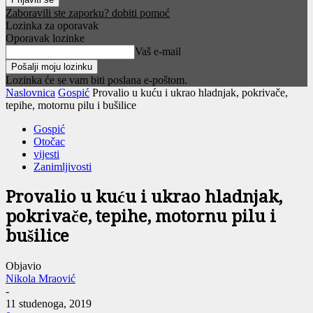
Zaboravili ste zaporku? dobiti pomoć
Lozinka za oporavak
Oporavak lozinke
Vaš e-mail
Lozinka će se vam biti poslana e-poštom.
Naslovnica
Gospić
Provalio u kuću i ukrao hladnjak, pokrivače,
tepihe, motornu pilu i bušilice
Gospić
Otočac
vijesti
Zanimljivosti
Provalio u kuću i ukrao hladnjak,
pokrivače, tepihe, motornu pilu i
bušilice
Objavio
Nikola Mraović
-
11 studenoga, 2019