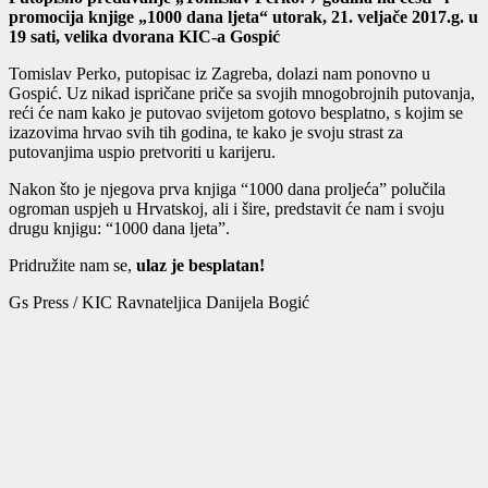
promocija knjige „1000 dana ljeta“
utorak, 21. veljače 2017.g. u
19 sati, velika dvorana KIC-a Gospić
Tomislav Perko, putopisac iz Zagreba, dolazi nam ponovno u
Gospić. Uz nikad ispričane priče sa svojih mnogobrojnih putovanja,
reći će nam kako je putovao svijetom gotovo besplatno, s kojim se
izazovima hrvao svih tih godina, te kako je svoju strast za
putovanjima uspio pretvoriti u karijeru.
Nakon što je njegova prva knjiga “1000 dana proljeća” polučila
ogroman uspjeh u Hrvatskoj, ali i šire, predstavit će nam i svoju
drugu knjigu: “1000 dana ljeta”.
Pridružite nam se,
ulaz je besplatan!
Gs Press / KIC Ravnateljica Danijela Bogić