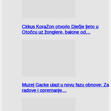
Cirkus KoraZon otvorio Dječje ljeto u
Otočcu uz žonglere, balone od…
Muzej Gacke ulazi u novu fazu obnove: Za
radove i opremanje…