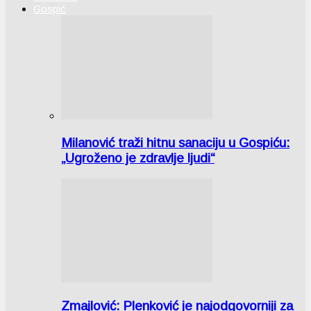
Gospić
Milanović traži hitnu sanaciju u Gospiću:
„Ugroženo je zdravlje ljudi“
Zmajlović: Plenković je najodgovorniji za