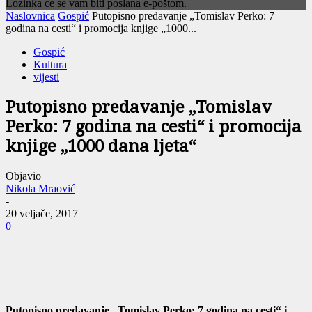
Lozinka će se vam biti poslana e-poštom.
Naslovnica
Gospić
Putopisno predavanje „Tomislav Perko: 7
godina na cesti“ i promocija knjige „1000...
Gospić
Kultura
vijesti
Putopisno predavanje „Tomislav
Perko: 7 godina na cesti“ i promocija
knjige „1000 dana ljeta“
Objavio
Nikola Mraović
-
20 veljače, 2017
0
Putopisno predavanje „Tomislav Perko: 7 godina na cesti“ i