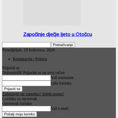
Započinje dječje ljeto u Otočcu
Ponedjeljak, 10 kolovoza, 2026
Registracija / Prijava
Prijaviti se
Dobrodošli! Prijavite se na svoj račun
Vaš username
vaša lozinka
Zaboravili ste zaporku? dobiti pomoć
Lozinka za oporavak
Oporavak lozinke
Vaš e-mail