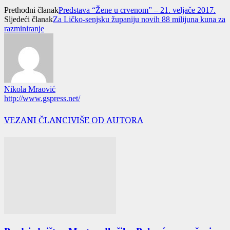
Prethodni članak
Predstava “Žene u crvenom” – 21. veljače 2017.
Sljedeći članak
Za Ličko-senjsku županiju novih 88 milijuna kuna za
razminiranje
Nikola Mraović
http://www.gspress.net/
VEZANI ČLANCI
VIŠE OD AUTORA