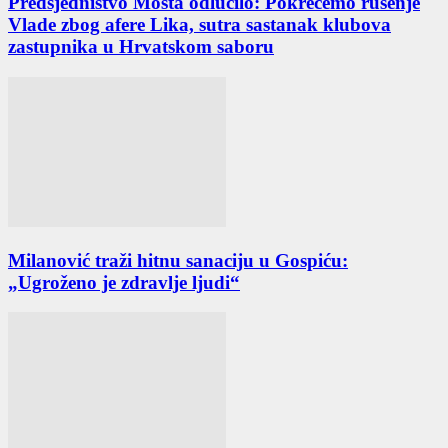
Predsjedništvo Mosta odlučilo: Pokrećemo rušenje
Vlade zbog afere Lika, sutra sastanak klubova
zastupnika u Hrvatskom saboru
Milanović traži hitnu sanaciju u Gospiću:
„Ugroženo je zdravlje ljudi“