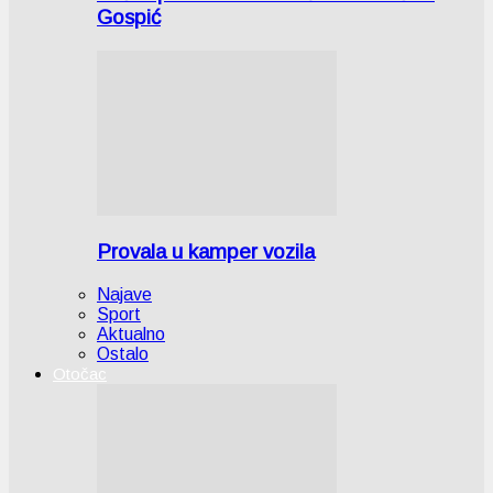
Gospić
Provala u kamper vozila
Najave
Sport
Aktualno
Ostalo
Otočac