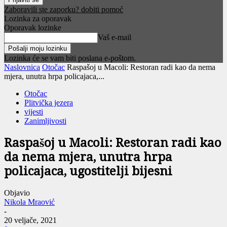
Zaboravili ste zaporku? dobiti pomoć
Lozinka za oporavak
Oporavak lozinke
Vaš e-mail
Lozinka će se vam biti poslana e-poštom.
Naslovnica
Otočac
Raspašoj u Macoli: Restoran radi kao da nema
mjera, unutra hrpa policajaca,...
Otočac
Plitvička jezera
vijesti
Zanimljivosti
Raspašoj u Macoli: Restoran radi kao
da nema mjera, unutra hrpa
policajaca, ugostitelji bijesni
Objavio
Nikola Mraović
-
20 veljače, 2021