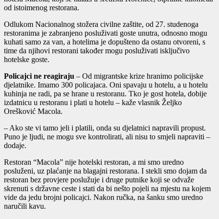
od istoimenog restorana.
Odlukom Nacionalnog stožera civilne zaštite, od 27. studenoga
restoranima je zabranjeno posluživati goste unutra, odnosno mogu
kuhati samo za van, a hotelima je dopušteno da ostanu otvoreni, s
time da njihovi restorani također mogu posluživati isključivo
hotelske goste.
Policajci ne reagiraju
– Od migrantske krize hranimo policijske
djelatnike. Imamo 300 policajaca. Oni spavaju u hotelu, a u hotelu
kuhinja ne radi, pa se hrane u restoranu. Tko je gost hotela, dobije
izdatnicu u restoranu i plati u hotelu – kaže vlasnik Željko
Orešković Macola.
– Ako ste vi tamo jeli i platili, onda su djelatnici napravili propust.
Puno je ljudi, ne mogu sve kontrolirati, ali nisu to smjeli napraviti –
dodaje.
Restoran “Macola” nije hotelski restoran, a mi smo uredno
posluženi, uz plaćanje na blagajni restorana. I stekli smo dojam da
restoran bez provjere poslužuje i druge putnike koji se odvaže
skrenuti s državne ceste i stati da bi nešto pojeli na mjestu na kojem
vide da jedu brojni policajci. Nakon ručka, na šanku smo uredno
naručili kavu.