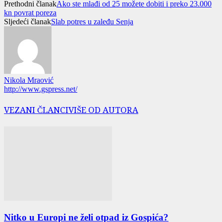
Prethodni članak
Ako ste mlađi od 25 možete dobiti i preko 23.000
kn povrat poreza
Sljedeći članak
Slab potres u zaleđu Senja
Nikola Mraović
http://www.gspress.net/
VEZANI ČLANCI
VIŠE OD AUTORA
Nitko u Europi ne želi otpad iz Gospića?