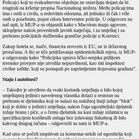
Policajci koji tu svakodnevno objeduju ne ostavljaju dojam da bi
reagirali na kršenje propisa Nacionalnog stožera. Među policajcima
ima i onih u civilu, u redovitim odorama, ali jednako ili čak i više
onih u posebnim, poput odora Interventne policije. U odgovoru na
naš upit, iz MUP-a su objasnili kako s Macolom imaju ugovore,
sklopljene nakon provedenih javnih natječaja, i za smještaj i za
prehranu policijskih službenika granične policije u Korenici.
Zakup hotela se, inače, financira novcem iz EU, ne iz državnog
proračuna. A što se tiče pridržavanja epidemioloških mjera, iz MUP-
a odgovaraju kako “Policijska uprava ličko-senjska prilikom
terenske provjere nije utvrdila nepravilnosti, kao niti inspektori
civilne zaštite, koji su postupali po zaprimljenim dojavama građana”.
Staju i autobusi?
– Također je utvrđeno da svaki korisnik smještaja u bilo kojoj
smještajnoj jedinici navedenog vlasnika dolazi u restoran na
prehranu te djelatniku koji se nalazi na uslužnoj liniji izdaje “blok”
koji je dobio u jedinici smještaja, nakon čega ugostiteljski djelatnik
izdaje hranu i piće, a o čemu djelatnik na kasi izdaje izdatnicu sa
specifikacijom korištenih usluga bez izdavanja fiskalnog ili bilo
kakvog drugog računa – odgovorili su nam iz MUP-a.
Kad smo se počeli raspitivati za komentar nekih od ugostitelja koji