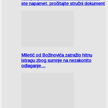
ste napamet, pročitajte stručni dokument
Miletić od Božinovića zatražio hitnu
istragu zbog sumnje na nezakonito
odlaganje…