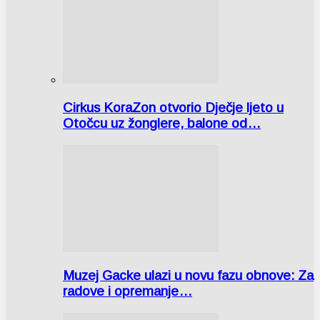
Cirkus KoraZon otvorio Dječje ljeto u
Otočcu uz žonglere, balone od…
Muzej Gacke ulazi u novu fazu obnove: Za
radove i opremanje…