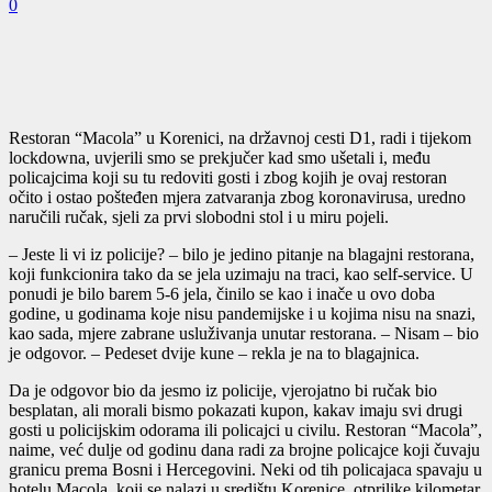
0
Restoran “Macola” u Korenici, na državnoj cesti D1, radi i tijekom
lockdowna, uvjerili smo se prekjučer kad smo ušetali i, među
policajcima koji su tu redoviti gosti i zbog kojih je ovaj restoran
očito i ostao pošteđen mjera zatvaranja zbog koronavirusa, uredno
naručili ručak, sjeli za prvi slobodni stol i u miru pojeli.
– Jeste li vi iz policije? – bilo je jedino pitanje na blagajni restorana,
koji funkcionira tako da se jela uzimaju na traci, kao self-service. U
ponudi je bilo barem 5-6 jela, činilo se kao i inače u ovo doba
godine, u godinama koje nisu pandemijske i u kojima nisu na snazi,
kao sada, mjere zabrane usluživanja unutar restorana. – Nisam – bio
je odgovor. – Pedeset dvije kune – rekla je na to blagajnica.
Da je odgovor bio da jesmo iz policije, vjerojatno bi ručak bio
besplatan, ali morali bismo pokazati kupon, kakav imaju svi drugi
gosti u policijskim odorama ili policajci u civilu. Restoran “Macola”,
naime, već dulje od godinu dana radi za brojne policajce koji čuvaju
granicu prema Bosni i Hercegovini. Neki od tih policajaca spavaju u
hotelu Macola, koji se nalazi u središtu Korenice, otprilike kilometar