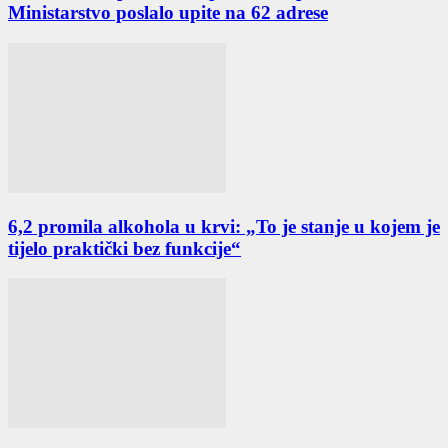
Ministarstvo poslalo upite na 62 adrese
6,2 promila alkohola u krvi: „To je stanje u kojem je
tijelo praktički bez funkcije“