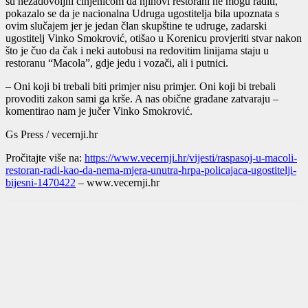
su nezadovoljni činjenicom da njihovi restorani ne mogu raditi,
pokazalo se da je nacionalna Udruga ugostitelja bila upoznata s
ovim slučajem jer je jedan član skupštine te udruge, zadarski
ugostitelj Vinko Smokrović, otišao u Korenicu provjeriti stvar nakon
što je čuo da čak i neki autobusi na redovitim linijama staju u
restoranu “Macola”, gdje jedu i vozači, ali i putnici.
– Oni koji bi trebali biti primjer nisu primjer. Oni koji bi trebali
provoditi zakon sami ga krše. A nas obične građane zatvaraju –
komentirao nam je jučer Vinko Smokrović.
Gs Press / vecernji.hr
Pročitajte više na:
https://www.vecernji.hr/vijesti/raspasoj-u-macoli-
restoran-radi-kao-da-nema-mjera-unutra-hrpa-policajaca-ugostitelji-
bijesni-1470422
– www.vecernji.hr