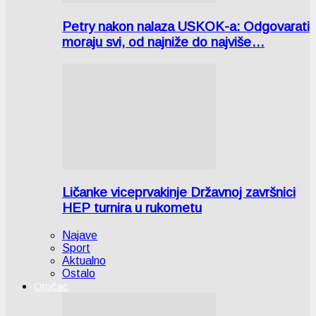
Petry nakon nalaza USKOK-a: Odgovarati
moraju svi, od najniže do najviše…
Ličanke viceprvakinje Državnoj završnici
HEP turnira u rukometu
Najave
Sport
Aktualno
Ostalo
Otočac