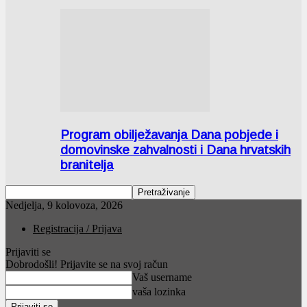
Program obilježavanja Dana pobjede i
domovinske zahvalnosti i Dana hrvatskih
branitelja
Nedjelja, 9 kolovoza, 2026
Registracija / Prijava
Prijaviti se
Dobrodošli! Prijavite se na svoj račun
Vaš username
vaša lozinka