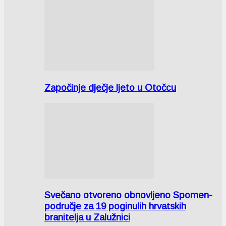
Započinje dječje ljeto u Otočcu
Svečano otvoreno obnovljeno Spomen-
područje za 19 poginulih hrvatskih
branitelja u Zalužnici