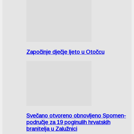
Započinje dječje ljeto u Otočcu
Svečano otvoreno obnovljeno Spomen-
područje za 19 poginulih hrvatskih
branitelja u Zalužnici