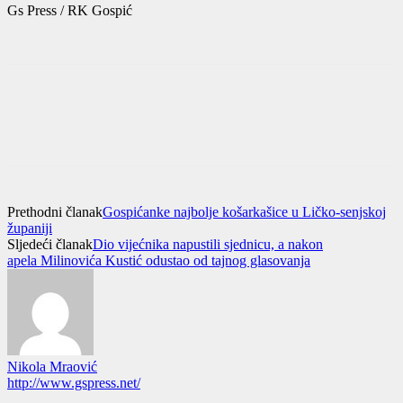
Gs Press / RK Gospić
Prethodni članak
Gospićanke najbolje košarkašice u Ličko-senjskoj
županiji
Sljedeći članak
Dio vijećnika napustili sjednicu, a nakon
apela Milinovića Kustić odustao od tajnog glasovanja
Nikola Mraović
http://www.gspress.net/