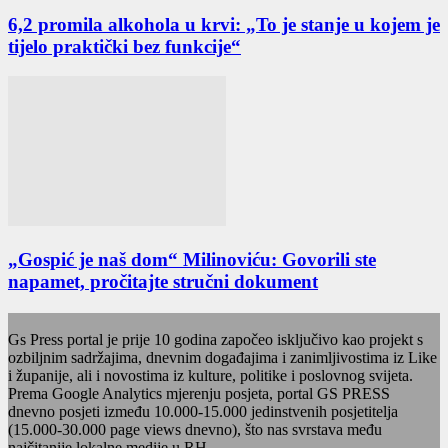
6,2 promila alkohola u krvi: „To je stanje u kojem je
tijelo praktički bez funkcije“
„Gospić je naš dom“ Milinoviću: Govorili ste
napamet, pročitajte stručni dokument
Gs Press portal je prije 10 godina započeo isključivo kao projekt s
ozbiljnim sadržajima, dnevnim događajima i zanimljivostima iz Like
i županije, ali i novostima iz kulture, politike i poslovnog svijeta.
Prema Google Analytics mjerenju posjeta, portal GS PRESS
dnevno posjeti između 10.000-15.000 jedinstvenih posjetitelja
(15.000-30.000 page views dnevno), što nas svrstava među
najčitanije lokalne medije u RH.