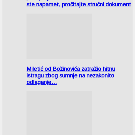
ste napamet, pročitajte stručni dokument
Miletić od Božinovića zatražio hitnu
istragu zbog sumnje na nezakonito
odlaganje…