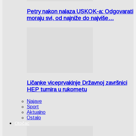
Petry nakon nalaza USKOK-a: Odgovarati
moraju svi, od najniže do najviše…
Ličanke viceprvakinje Državnoj završnici
HEP turnira u rukometu
Najave
Sport
Aktualno
Ostalo
Otočac