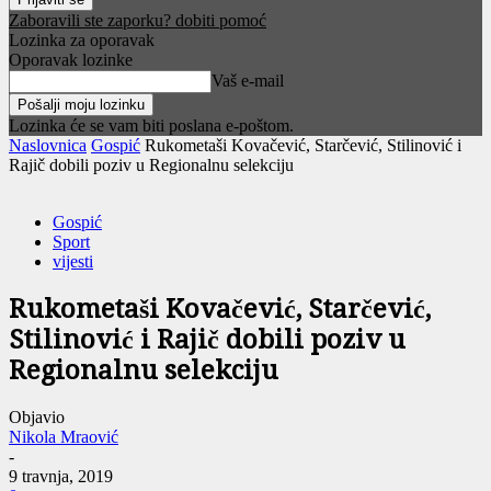
Zaboravili ste zaporku? dobiti pomoć
Lozinka za oporavak
Oporavak lozinke
Vaš e-mail
Lozinka će se vam biti poslana e-poštom.
Naslovnica
Gospić
Rukometaši Kovačević, Starčević, Stilinović i
Rajič dobili poziv u Regionalnu selekciju
Gospić
Sport
vijesti
Rukometaši Kovačević, Starčević,
Stilinović i Rajič dobili poziv u
Regionalnu selekciju
Objavio
Nikola Mraović
-
9 travnja, 2019