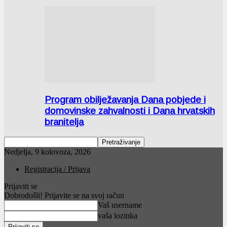
Program obilježavanja Dana pobjede i
domovinske zahvalnosti i Dana hrvatskih
branitelja
Nedjelja, 9 kolovoza, 2026
Registracija / Prijava
Prijaviti se
Dobrodošli! Prijavite se na svoj račun
Vaš username
vaša lozinka