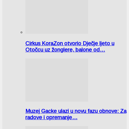
Cirkus KoraZon otvorio Dječje ljeto u
Otočcu uz žonglere, balone od…
Muzej Gacke ulazi u novu fazu obnove: Za
radove i opremanje…