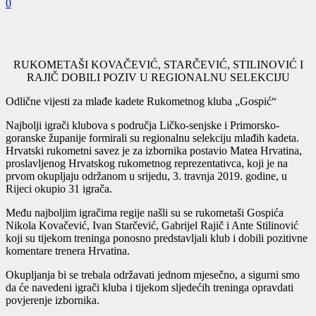
0
RUKOMETAŠI KOVAČEVIĆ, STARČEVIĆ, STILINOVIĆ I
RAJIČ DOBILI POZIV U REGIONALNU SELEKCIJU
Odlične vijesti za mlađe kadete Rukometnog kluba „Gospić“
Najbolji igrači klubova s područja Ličko-senjske i Primorsko-
goranske županije formirali su regionalnu selekciju mlađih kadeta.
Hrvatski rukometni savez je za izbornika postavio Matea Hrvatina,
proslavljenog Hrvatskog rukometnog reprezentativca, koji je na
prvom okupljaju održanom u srijedu, 3. travnja 2019. godine, u
Rijeci okupio 31 igrača.
Među najboljim igračima regije našli su se rukometaši Gospića
Nikola Kovačević, Ivan Starčević, Gabrijel Rajič i Ante Stilinović
koji su tijekom treninga ponosno predstavljali klub i dobili pozitivne
komentare trenera Hrvatina.
Okupljanja bi se trebala održavati jednom mjesečno, a sigurni smo
da će navedeni igrači kluba i tijekom sljedećih treninga opravdati
povjerenje izbornika.