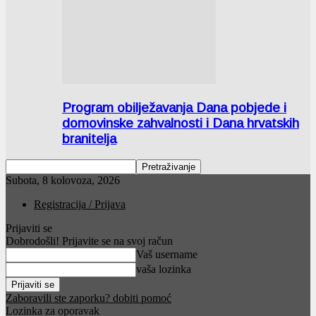
Program obilježavanja Dana pobjede i
domovinske zahvalnosti i Dana hrvatskih
branitelja
Subota, 8 kolovoza, 2026
Registracija / Prijava
Prijaviti se
Dobrodošli! Prijavite se na svoj račun
Vaš username
vaša lozinka
Zaboravili ste zaporku? dobiti pomoć
Lozinka za oporavak