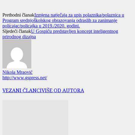
Prethodni članak
Izmjena natječaja za upis polaznika/polaznica u
Program srednjoškolskog obrazovanja odraslih za zanimanje
policajac/policajka u 2019./2020. godini.
Sljedeći članak
U Gospiću predstavljen koncept inteligentnog
prirodnog dizajna
Nikola Mraović
http://www.gspress.net/
VEZANI ČLANCI
VIŠE OD AUTORA