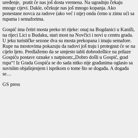
uređenje, pratit će nas još dosta vremena. Na ugradnju čekaju
mnoge cijevi. Dakle, očekuje nas još mnogo kopanja. Ako
ponestane novca za radove (ako već i nije) onda ćemo u zimu ući sa
rupama i semaforima.
Gospić ima četiri mosta preko tri rijeke: onaj na Bogdanici u Kaniži,
na rijeci Lici u Budaku, stari most na Novčici i novi u centru grada.
U jeku turističke sezone dva su mosta prekopana i imaju semafore.
Rupe na mostovima pokazuju da radovi još traju i protegnut će se na
cijelo ljeto. Predlažemo da se umjesto tabli dobrodošlice na prilaze
Gospiću postave oznake s natpisom:„Dobro došli u Gospić, grad
rupa“! Iz Grada Gospića se do sada nitko nije građanima oglasio sa
suvislim objašnjenjem i isprikom o tome što se događa. A događa
se…
GS press