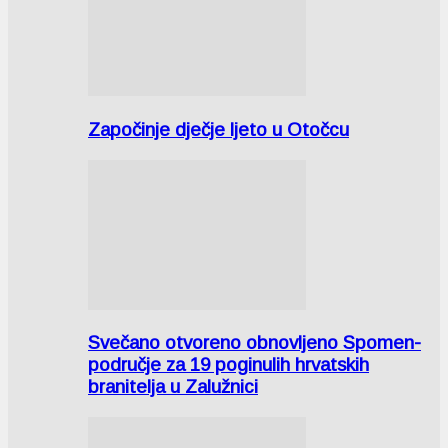
Započinje dječje ljeto u Otočcu
Svečano otvoreno obnovljeno Spomen-
područje za 19 poginulih hrvatskih
branitelja u Zalužnici