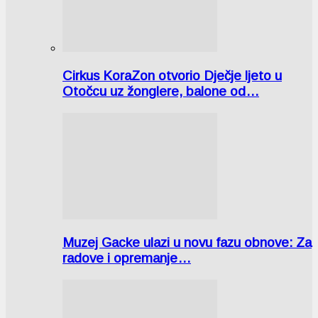
Cirkus KoraZon otvorio Dječje ljeto u
Otočcu uz žonglere, balone od…
Muzej Gacke ulazi u novu fazu obnove: Za
radove i opremanje…