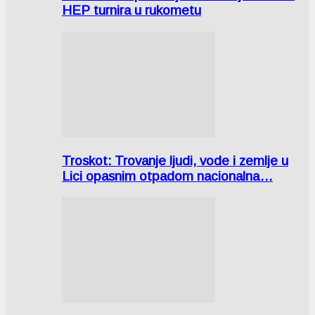
HEP turnira u rukometu
Troskot: Trovanje ljudi, vode i zemlje u
Lici opasnim otpadom nacionalna…