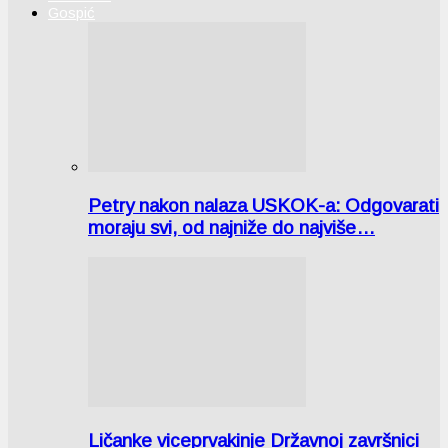
Gospić
Petry nakon nalaza USKOK-a: Odgovarati
moraju svi, od najniže do najviše…
Ličanke viceprvakinje Državnoj završnici