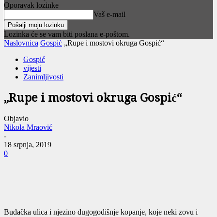
Oporavak lozinke
Vaš e-mail
Lozinka će se vam biti poslana e-poštom.
Naslovnica
Gospić
„Rupe i mostovi okruga Gospić“
Gospić
vijesti
Zanimljivosti
„Rupe i mostovi okruga Gospić“
Objavio
Nikola Mraović
-
18 srpnja, 2019
0
Budačka ulica i njezino dugogodišnje kopanje, koje neki zovu i