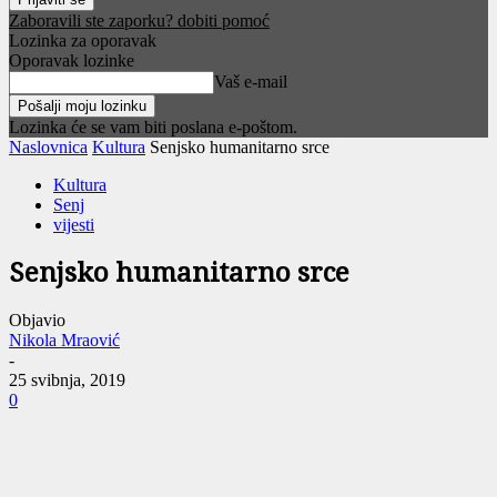
Zaboravili ste zaporku? dobiti pomoć
Lozinka za oporavak
Oporavak lozinke
Vaš e-mail
Lozinka će se vam biti poslana e-poštom.
Naslovnica
Kultura
Senjsko humanitarno srce
Kultura
Senj
vijesti
Senjsko humanitarno srce
Objavio
Nikola Mraović
-
25 svibnja, 2019
0