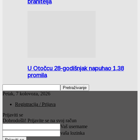
branitelja
U Otočcu 28-godišnjak napuhao 1,38
promila
Petak, 7 kolovoza, 2026
Registracija / Prijava
Prijaviti se
Dobrodošli! Prijavite se na svoj račun
Vaš username
vaša lozinka