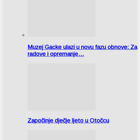
Muzej Gacke ulazi u novu fazu obnove: Za
radove i opremanje…
Započinje dječje ljeto u Otočcu