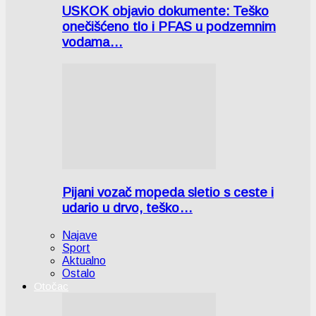
USKOK objavio dokumente: Teško
onečišćeno tlo i PFAS u podzemnim
vodama…
Pijani vozač mopeda sletio s ceste i
udario u drvo, teško…
Najave
Sport
Aktualno
Ostalo
Otočac