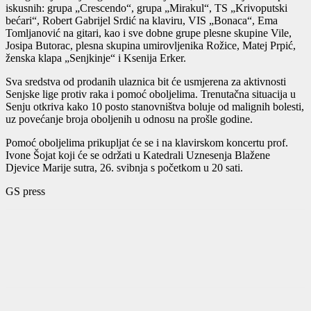
iskusnih: grupa „Crescendo“, grupa „Mirakul“, TS „Krivoputski
bećari“, Robert Gabrijel Srdić na klaviru, VIS „Bonaca“, Ema
Tomljanović na gitari, kao i sve dobne grupe plesne skupine Vile,
Josipa Butorac, plesna skupina umirovljenika Rožice, Matej Prpić,
ženska klapa „Senjkinje“ i Ksenija Erker.
Sva sredstva od prodanih ulaznica bit će usmjerena za aktivnosti
Senjske lige protiv raka i pomoć oboljelima. Trenutačna situacija u
Senju otkriva kako 10 posto stanovništva boluje od malignih bolesti,
uz povećanje broja oboljenih u odnosu na prošle godine.
Pomoć oboljelima prikupljat će se i na klavirskom koncertu prof.
Ivone Šojat koji će se održati u Katedrali Uznesenja Blažene
Djevice Marije sutra, 26. svibnja s početkom u 20 sati.
GS press