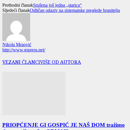
Prethodni članak
Srušena još jedna „starica“
Sljedeći članak
Odličan odaziv na sistematske preglede branitelja
Nikola Mraović
http://www.gspress.net/
VEZANI ČLANCI
VIŠE OD AUTORA
PRIOPĆENJE GI GOSPIĆ JE NAŠ DOM tražimo