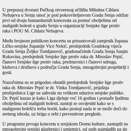
U prepunoj dvorani Pučkog otvorenog učilišta Milutina Cihlara
Nehajeva u Senju sinoć je pod pokroviteljstvom Grada Senja održan
prvi od dvaju humanitarnih koncerata za pomoć oboljelima od
malignih bolesti u gradu Senju u organizaciji Senjske lige protiv
raka i POU M. Cihlara Nehajeva.
Među brojnom publikom koncertu su prisustvovali zamjenik župana
Ličko-senjske županije Vice Nekić, predsjednik Gradskog vijeća
Grada Senja Željko Tomljanović, gradonačelnik Grada Senja Sanjin
Rukavina, predsjednik Senjske lige protiv raka dr. Miroslav Prpić,
članovi Senjske lige protiv raka, predstavnici i članovi udruga,
klubova i društava s područja Grada Senja, mnogobrojni posjetitelji i
gosti.
Nazočnima su se prigodno obratili predsjednik Senjske lige protiv
raka dr. Miroslav Prpić te dr. Vinka Tomljanović, prijašnja
predsjednica Lige uz zahvalu na velikom odazivu senjske publike.
Dr. Prpić kazao je kako Liga djeluje već 16 godina i pomaže ljudima
oboljelima od malignih bolesti, nastoji se osvijestiti kako se s
malignom bolešću treba boriti, kako postoji nada te se može doći do
sretnog ishoda, uz brigu o sebi i preventivne preglede.
U programu prvoga koncerta u senjskom Domu kulture, nastupili su
mnogobrojni senjski glazbenici i umjetnici, od onih najmlađih pa do