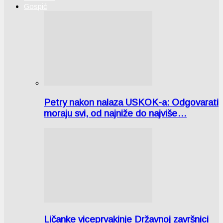
Gospić
Petry nakon nalaza USKOK-a: Odgovarati
moraju svi, od najniže do najviše…
Ličanke viceprvakinje Državnoj završnici