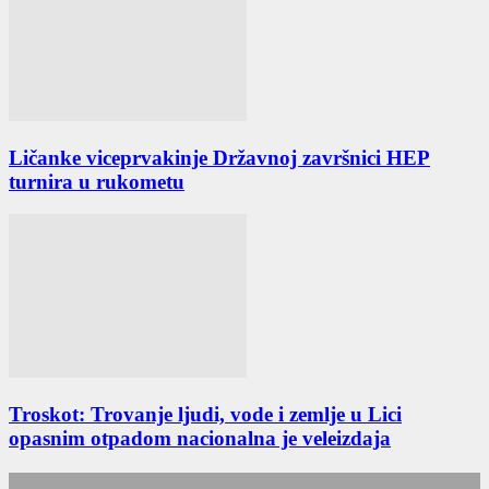
Ličanke viceprvakinje Državnoj završnici HEP
turnira u rukometu
Troskot: Trovanje ljudi, vode i zemlje u Lici
opasnim otpadom nacionalna je veleizdaja