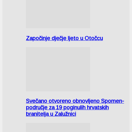
Započinje dječje ljeto u Otočcu
Svečano otvoreno obnovljeno Spomen-
područje za 19 poginulih hrvatskih
branitelja u Zalužnici