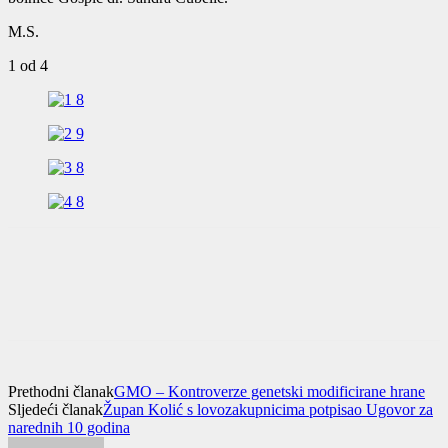
M.S.
1
od 4
Prethodni članak
GMO – Kontroverze genetski modificirane hrane
Sljedeći članak
Župan Kolić s lovozakupnicima potpisao Ugovor za
narednih 10 godina