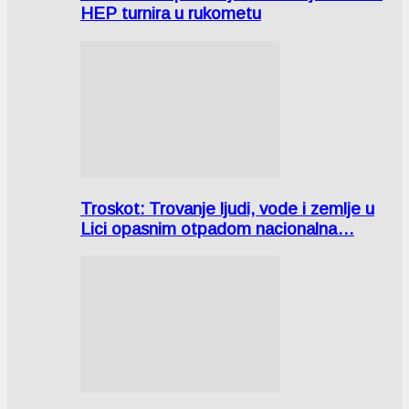
HEP turnira u rukometu
Troskot: Trovanje ljudi, vode i zemlje u
Lici opasnim otpadom nacionalna…