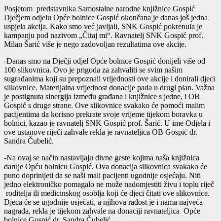
Posjetom predstavnika Samostalne narodne knjižnice Gospić
Dječjem odjelu Opće bolnice Gospić okončana je danas još jedna
uspjela akcija. Kako smo već javljali, SNK Gospić pokrenula je
kampanju pod nazivom „Čitaj mi“. Ravnatelj SNK Gospić prof.
Milan Šarić više je nego zadovoljan rezultatima ove akcije.
-Danas smo na Dječji odjel Opće bolnice Gospić donijeli više od
100 slikovnica. Ovo je prigoda za zahvaliti se svim našim
sugrađanima koji su prepoznali vrijednosti ove akcije i donirali djeci
slikovnice. Materijalna vrijednost donacije pada u drugi plan. Važna
je postignuta sinergija između građana i knjižnice s jedne, i OB
Gospić s druge strane. Ove slikovnice svakako će pomoći malim
pacijentima da korisno prekrate svoje vrijeme tijekom boravka u
bolnici, kazao je ravnatelj SNK Gospić prof. Šarić. U ime Odjela i
ove ustanove riječi zahvale rekla je ravnateljica OB Gospić dr.
Sandra Čubelić.
-Na ovaj se način nastavljaju divne geste kojima naša knjižnica
daruje Opću bolnicu Gospić. Ova donacija slikovnica svakako će
puno doprinijeti da se naši mali pacijenti ugodnije osjećaju. Niti
jedno elektroničko pomagalo ne može nadomjestiti živu i toplu riječ
roditelja ili medicinskog osoblja koji će djeci čitati ove slikovnice.
Djeca će se ugodnije osjećati, a njihova radost je i nama najveća
nagrada, rekla je tijekom zahvale na donaciji ravnateljica Opće
bolnice Gospić dr. Sandra Čubelić.