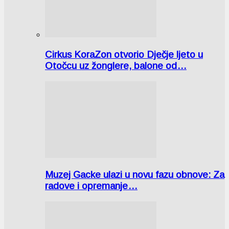
Cirkus KoraZon otvorio Dječje ljeto u
Otočcu uz žonglere, balone od…
Muzej Gacke ulazi u novu fazu obnove: Za
radove i opremanje…