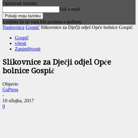
Oporavak lozinke
Vaš e-mail
Lozinka će se vam biti poslana e-poštom.
Naslovnica
Gospić
Slikovnice za Dječji odjel Opće bolnice Gospić
Gospić
vijesti
Zanimljivosti
Slikovnice za Dječji odjel Opće
bolnice Gospić
Objavio
GsPress
-
10 ožujka, 2017
0