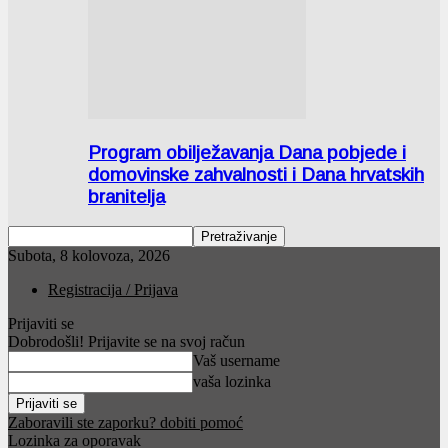
Program obilježavanja Dana pobjede i
domovinske zahvalnosti i Dana hrvatskih
branitelja
Subota, 8 kolovoza, 2026
Registracija / Prijava
Prijaviti se
Dobrodošli! Prijavite se na svoj račun
Vaš username
vaša lozinka
Zaboravili ste zaporku? dobiti pomoć
Lozinka za oporavak