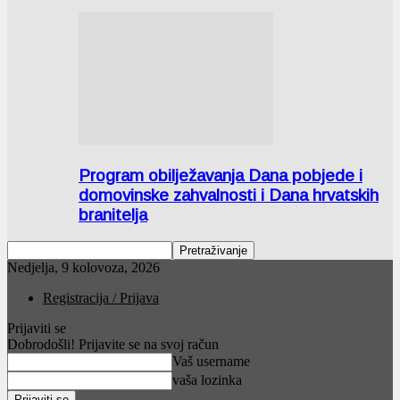
Program obilježavanja Dana pobjede i
domovinske zahvalnosti i Dana hrvatskih
branitelja
Nedjelja, 9 kolovoza, 2026
Registracija / Prijava
Prijaviti se
Dobrodošli! Prijavite se na svoj račun
Vaš username
vaša lozinka