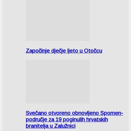
Započinje dječje ljeto u Otočcu
Svečano otvoreno obnovljeno Spomen-
područje za 19 poginulih hrvatskih
branitelja u Zalužnici