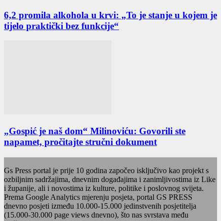
6,2 promila alkohola u krvi: „To je stanje u kojem je
tijelo praktički bez funkcije“
„Gospić je naš dom“ Milinoviću: Govorili ste
napamet, pročitajte stručni dokument
Gs Press portal je prije 10 godina započeo isključivo kao projekt s
ozbiljnim sadržajima, dnevnim događajima i zanimljivostima iz Like
i županije, ali i novostima iz kulture, politike i poslovnog svijeta.
Prema Google Analytics mjerenju posjeta, portal GS PRESS
dnevno posjeti između 10.000-15.000 jedinstvenih posjetitelja
(15.000-30.000 page views dnevno), što nas svrstava među