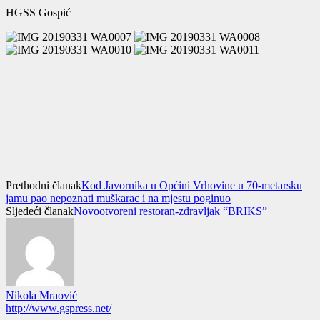
HGSS Gospić
Prethodni članak
Kod Javornika u Općini Vrhovine u 70-metarsku
jamu pao nepoznati muškarac i na mjestu poginuo
Sljedeći članak
Novootvoreni restoran-zdravljak “BRIKS”
Nikola Mraović
http://www.gspress.net/