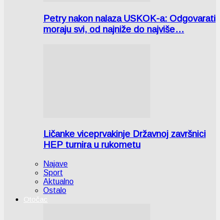
Petry nakon nalaza USKOK-a: Odgovarati
moraju svi, od najniže do najviše…
Ličanke viceprvakinje Državnoj završnici
HEP turnira u rukometu
Najave
Sport
Aktualno
Ostalo
Otočac