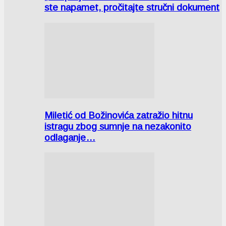
ste napamet, pročitajte stručni dokument
Miletić od Božinovića zatražio hitnu
istragu zbog sumnje na nezakonito
odlaganje…