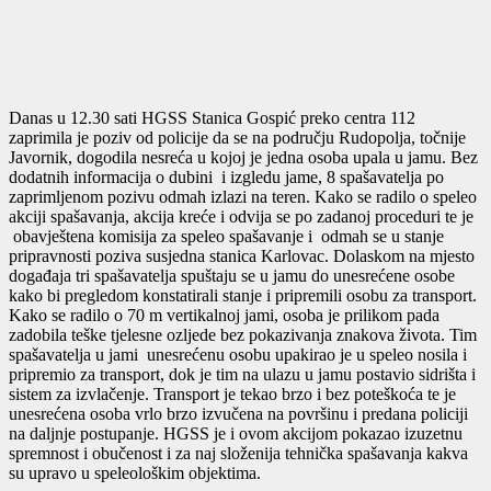
Danas u 12.30 sati HGSS Stanica Gospić preko centra 112
zaprimila je poziv od policije da se na području Rudopolja, točnije
Javornik, dogodila nesreća u kojoj je jedna osoba upala u jamu. Bez
dodatnih informacija o dubini i izgledu jame, 8 spašavatelja po
zaprimljenom pozivu odmah izlazi na teren. Kako se radilo o speleo
akciji spašavanja, akcija kreće i odvija se po zadanoj proceduri te je
obavještena komisija za speleo spašavanje i odmah se u stanje
pripravnosti poziva susjedna stanica Karlovac. Dolaskom na mjesto
događaja tri spašavatelja spuštaju se u jamu do unesrećene osobe
kako bi pregledom konstatirali stanje i pripremili osobu za transport.
Kako se radilo o 70 m vertikalnoj jami, osoba je prilikom pada
zadobila teške tjelesne ozljede bez pokazivanja znakova života. Tim
spašavatelja u jami unesrećenu osobu upakirao je u speleo nosila i
pripremio za transport, dok je tim na ulazu u jamu postavio sidrišta i
sistem za izvlačenje. Transport je tekao brzo i bez poteškoća te je
unesrećena osoba vrlo brzo izvučena na površinu i predana policiji
na daljnje postupanje. HGSS je i ovom akcijom pokazao izuzetnu
spremnost i obučenost i za naj složenija tehnička spašavanja kakva
su upravo u speleološkim objektima.