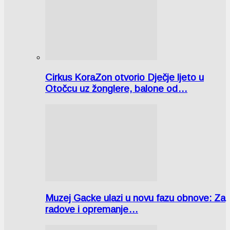
Cirkus KoraZon otvorio Dječje ljeto u
Otočcu uz žonglere, balone od…
Muzej Gacke ulazi u novu fazu obnove: Za
radove i opremanje…