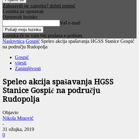
Zaboravili ste zaporku? dobiti pomoć
Lozinka za oporavak
Oporavak lozinke
Vaš e-mail
Lozinka će se vam biti poslana e-poštom.
Naslovnica
Gospić
Speleo akcija spašavanja HGSS Stanice Gospić
na području Rudopolja
Gospić
vijesti
Zanimljivosti
Speleo akcija spašavanja HGSS
Stanice Gospić na području
Rudopolja
Objavio
Nikola Mraović
-
31 ožujka, 2019
0