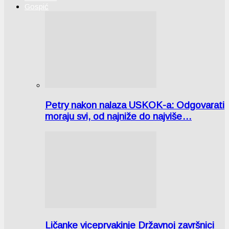
Gospić
Petry nakon nalaza USKOK-a: Odgovarati
moraju svi, od najniže do najviše…
Ličanke viceprvakinje Državnoj završnici