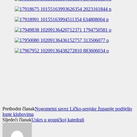
Prethodni članak
Nogometni savez Ličko-senjske županije podijelio
lopte klubovima
Sljedeći članak
Uskrs u gospićkoj katedrali