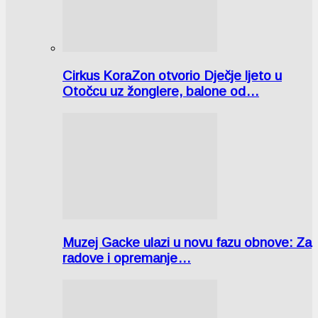
Cirkus KoraZon otvorio Dječje ljeto u
Otočcu uz žonglere, balone od…
Muzej Gacke ulazi u novu fazu obnove: Za
radove i opremanje…