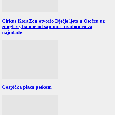
Cirkus KoraZon otvorio Dječje ljeto u Otočcu uz
žonglere, balone od sapunice i radionicu za
najmlađe
Gospićka placa petkom