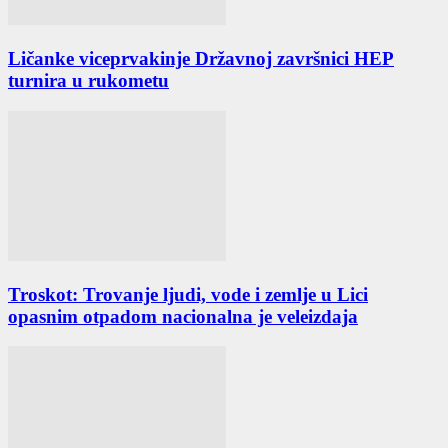
Ličanke viceprvakinje Državnoj završnici HEP
turnira u rukometu
Troskot: Trovanje ljudi, vode i zemlje u Lici
opasnim otpadom nacionalna je veleizdaja