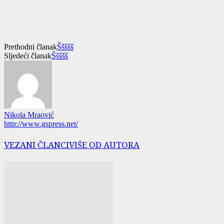
Prethodni članak
Ššššš
Sljedeći članak
Ššššš
Nikola Mraović
http://www.gspress.net/
VEZANI ČLANCI
VIŠE OD AUTORA