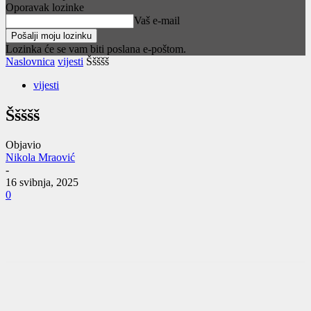
Oporavak lozinke
Vaš e-mail
Lozinka će se vam biti poslana e-poštom.
Naslovnica
vijesti
Ššššš
vijesti
Ššššš
Objavio
Nikola Mraović
-
16 svibnja, 2025
0