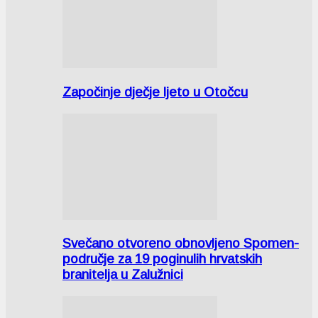
Započinje dječje ljeto u Otočcu
Svečano otvoreno obnovljeno Spomen-
područje za 19 poginulih hrvatskih
branitelja u Zalužnici