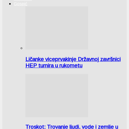
Gospić
Ličanke viceprvakinje Državnoj završnici
HEP turnira u rukometu
Troskot: Trovanje ljudi, vode i zemlje u