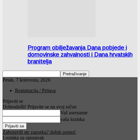
Program obilježavanja Dana pobjede i
domovinske zahvalnosti i Dana hrvatskih
branitelja
Petak, 7 kolovoza, 2026
Registracija / Prijava
Prijaviti se
Dobrodošli! Prijavite se na svoj račun
Vaš username
vaša lozinka
Zaboravili ste zaporku? dobiti pomoć
Lozinka za oporavak