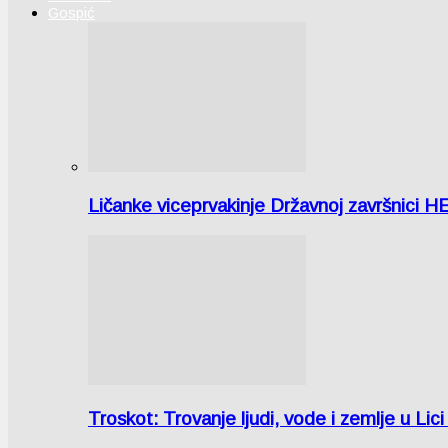
Gospić
Ličanke viceprvakinje Državnoj završnici H
Troskot: Trovanje ljudi, vode i zemlje u 