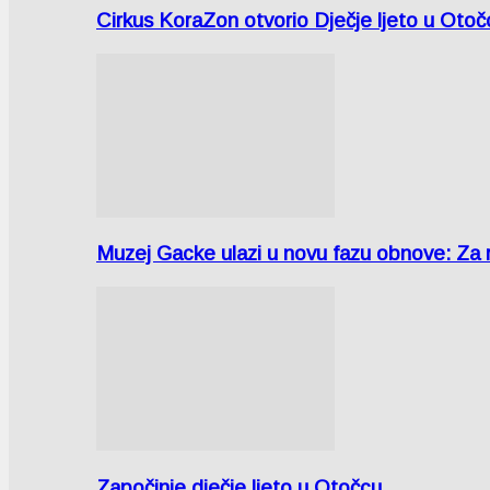
Cirkus KoraZon otvorio Dječje ljeto u Oto
Muzej Gacke ulazi u novu fazu obnove: Za
Započinje dječje ljeto u Otočcu