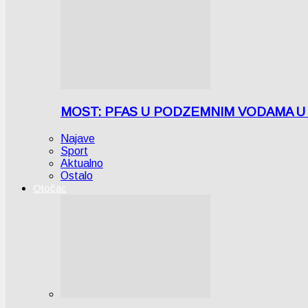
MOST: PFAS U PODZEMNIM VODAMA U LICI
Najave
Sport
Aktualno
Ostalo
Otočac