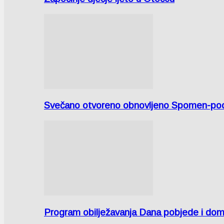
Svečano otvoreno obnovljeno Spomen-područ
Program obilježavanja Dana pobjede i domov