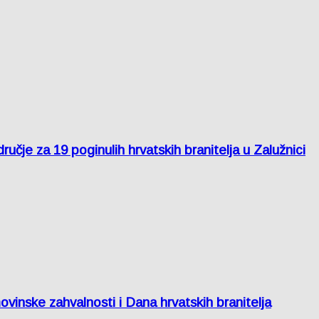
je za 19 poginulih hrvatskih branitelja u Zalužnici
inske zahvalnosti i Dana hrvatskih branitelja