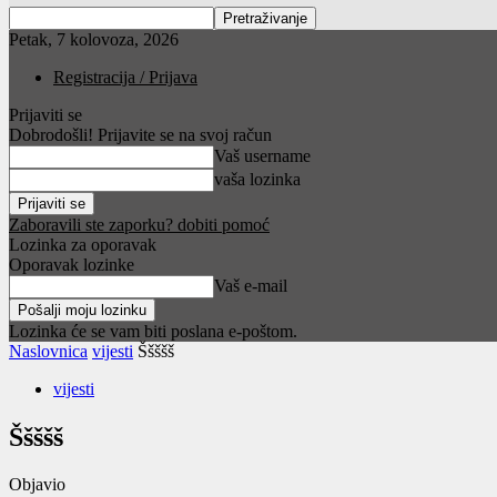
Petak, 7 kolovoza, 2026
Registracija / Prijava
Prijaviti se
Dobrodošli! Prijavite se na svoj račun
Vaš username
vaša lozinka
Zaboravili ste zaporku? dobiti pomoć
Lozinka za oporavak
Oporavak lozinke
Vaš e-mail
Lozinka će se vam biti poslana e-poštom.
Naslovnica
vijesti
Ššššš
vijesti
Ššššš
Objavio