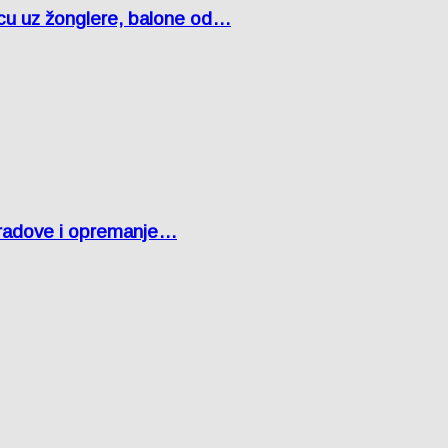
čcu uz žonglere, balone od…
 radove i opremanje…