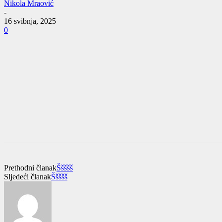
Nikola Mraović
-
16 svibnja, 2025
0
Prethodni članak
Ššššš
Sljedeći članak
Ššššš