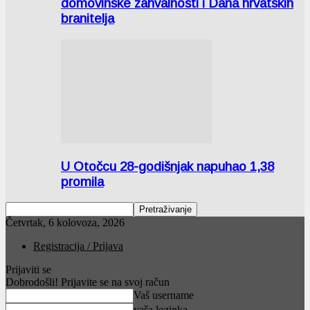
domovinske zahvalnosti i Dana hrvatskih
branitelja
U Otočcu 28-godišnjak napuhao 1,38
promila
Četvrtak, 6 kolovoza, 2026
Registracija / Prijava
Prijaviti se
Dobrodošli! Prijavite se na svoj račun
Vaš username
vaša lozinka