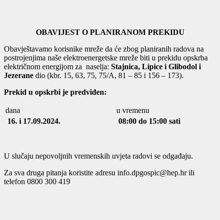
OBAVIJEST O PLANIRANOM PREKIDU
Obavještavamo korisnike mreže da će zbog planiranih radova na
postrojenjima naše elektroenergetske mreže biti u prekidu opskrba
električnom energijom za naselja:
Stajnica, Lipice i Glibodol i
Jezerane
dio (kbr. 15, 63, 75, 75/A, 81 – 85 i 156 – 173).
Prekid u opskrbi je predviđen:
dana
u vremenu
16. i 17.09.2024.
08:00 do 15:00 sati
U slučaju nepovoljnih vremenskih uvjeta radovi se odgađaju.
Za sva druga pitanja koristite adresu info.dpgospic@hep.hr ili
telefon 0800 300 419