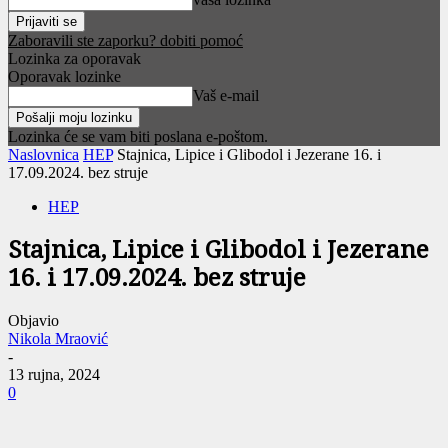
Zaboravili ste zaporku? dobiti pomoć
Lozinka za oporavak
Oporavak lozinke
Vaš e-mail
Lozinka će se vam biti poslana e-poštom.
Naslovnica
HEP
Stajnica, Lipice i Glibodol i Jezerane 16. i
17.09.2024. bez struje
HEP
Stajnica, Lipice i Glibodol i Jezerane
16. i 17.09.2024. bez struje
Objavio
Nikola Mraović
-
13 rujna, 2024
0