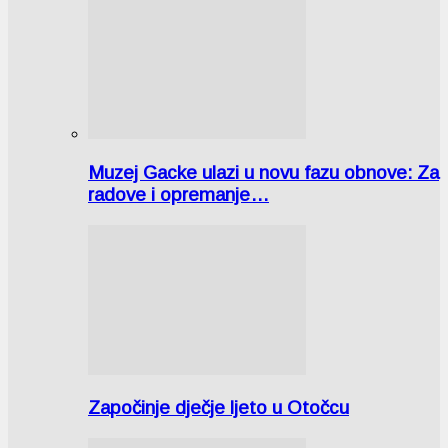
Muzej Gacke ulazi u novu fazu obnove: Za
radove i opremanje…
Započinje dječje ljeto u Otočcu