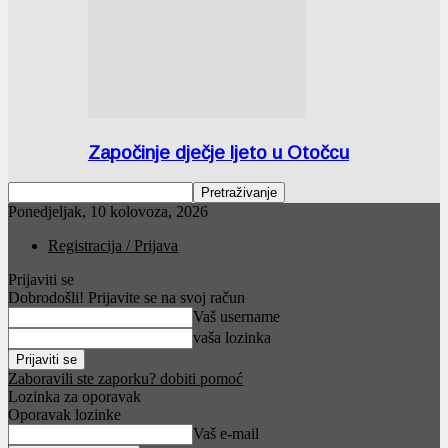
Započinje dječje ljeto u Otočcu
Ponedjeljak, 10 kolovoza, 2026
Registracija / Prijava
Prijaviti se
Dobrodošli! Prijavite se na svoj račun
Vaš username
vaša lozinka
Zaboravili ste zaporku? dobiti pomoć
Lozinka za oporavak
Oporavak lozinke
Vaš e-mail