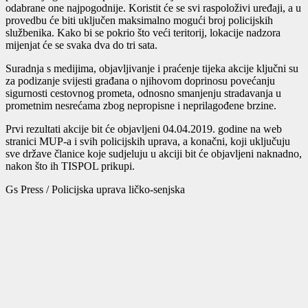
odabrane one najpogodnije. Koristit će se svi raspoloživi uređaji, a u
provedbu će biti uključen maksimalno mogući broj policijskih
službenika. Kako bi se pokrio što veći teritorij, lokacije nadzora
mijenjat će se svaka dva do tri sata.
Suradnja s medijima, objavljivanje i praćenje tijeka akcije ključni su
za podizanje svijesti građana o njihovom doprinosu povećanju
sigurnosti cestovnog prometa, odnosno smanjenju stradavanja u
prometnim nesrećama zbog nepropisne i neprilagođene brzine.
Prvi rezultati akcije bit će objavljeni 04.04.2019. godine na web
stranici MUP-a i svih policijskih uprava, a konačni, koji uključuju
sve države članice koje sudjeluju u akciji bit će objavljeni naknadno,
nakon što ih TISPOL prikupi.
Gs Press / Policijska uprava ličko-senjska