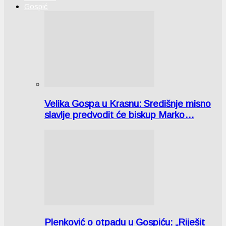
Gospić
Velika Gospa u Krasnu: Središnje misno
slavlje predvodit će biskup Marko…
Plenković o otpadu u Gospiću: „Riješit