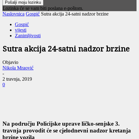
Lozinka će se vam biti poslana e-poštom.
Naslovnica
Gospić
Sutra akcija 24-satni nadzor brzine
Gospić
vijesti
Zanimljivosti
Sutra akcija 24-satni nadzor brzine
Objavio
Nikola Mraović
-
2 travnja, 2019
0
Na području Policijske uprave ličko-senjske 3.
travnja provodit će se cjelodnevni nadzor kretanja
brzine vozila