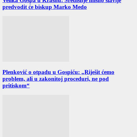
Velika Gospa u Krasnu: Središnje misno slavlje
predvodit će biskup Marko Medo
Plenković o otpadu u Gospiću: „Riješit ćemo
problem, ali u zakonitoj proceduri, ne pod
pritiskom“