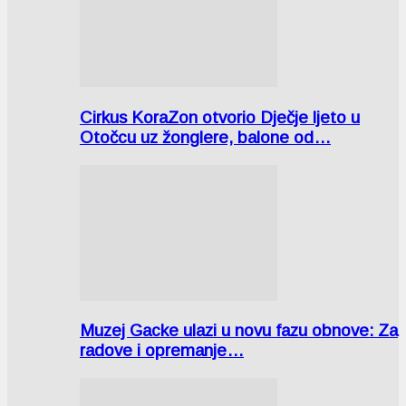
Cirkus KoraZon otvorio Dječje ljeto u
Otočcu uz žonglere, balone od…
Muzej Gacke ulazi u novu fazu obnove: Za
radove i opremanje…