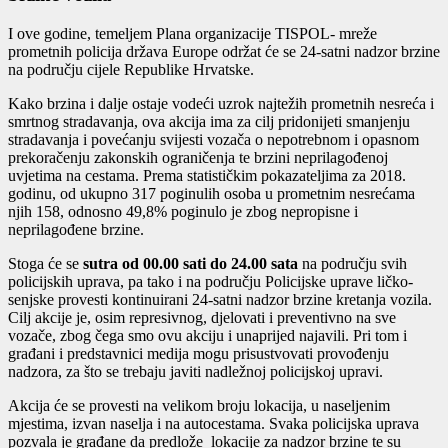
I ove godine, temeljem Plana organizacije TISPOL- mreže
prometnih policija država Europe održat će se 24-satni nadzor brzine
na području cijele Republike Hrvatske.
Kako brzina i dalje ostaje vodeći uzrok najtežih prometnih nesreća i
smrtnog stradavanja, ova akcija ima za cilj pridonijeti smanjenju
stradavanja i povećanju svijesti vozača o nepotrebnom i opasnom
prekoračenju zakonskih ograničenja te brzini neprilagođenoj
uvjetima na cestama. Prema statističkim pokazateljima za 2018.
godinu, od ukupno 317 poginulih osoba u prometnim nesrećama
njih 158, odnosno 49,8% poginulo je zbog nepropisne i
neprilagođene brzine.
Stoga će se
sutra od 00.00 sati do 24.00 sata
na području svih
policijskih uprava, pa tako i na području Policijske uprave ličko-
senjske provesti kontinuirani 24-satni nadzor brzine kretanja vozila.
Cilj akcije je, osim represivnog, djelovati i preventivno na sve
vozače, zbog čega smo ovu akciju i unaprijed najavili. Pri tom i
građani i predstavnici medija mogu prisustvovati provođenju
nadzora, za što se trebaju javiti nadležnoj policijskoj upravi.
Akcija će se provesti na velikom broju lokacija, u naseljenim
mjestima, izvan naselja i na autocestama. Svaka policijska uprava
pozvala je građane da predlože lokacije za nadzor brzine te su