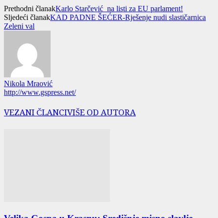
Prethodni članak
Karlo Starčević na listi za EU parlament!
Sljedeći članak
KAD PADNE ŠEĆER-Rješenje nudi slastičarnica
Zeleni val
Nikola Mraović
http://www.gspress.net/
VEZANI ČLANCI
VIŠE OD AUTORA