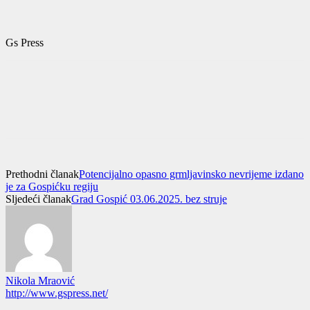
Gs Press
Prethodni članak
Potencijalno opasno grmljavinsko nevrijeme izdano
je za Gospićku regiju
Sljedeći članak
Grad Gospić 03.06.2025. bez struje
Nikola Mraović
http://www.gspress.net/