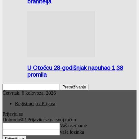
branitelja
U Otočcu 28-godišnjak napuhao 1,38
promila
Četvrtak, 6 kolovoza, 2026
Registracija / Prijava
Prijaviti se
Dobrodošli! Prijavite se na svoj račun
Vaš username
vaša lozinka