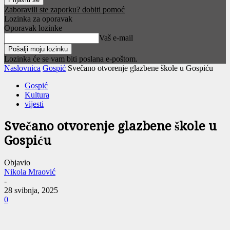
Zaboravili ste zaporku? dobiti pomoć
Lozinka za oporavak
Oporavak lozinke
Vaš e-mail
Lozinka će se vam biti poslana e-poštom.
Naslovnica
Gospić
Svečano otvorenje glazbene škole u Gospiću
Gospić
Kultura
vijesti
Svečano otvorenje glazbene škole u
Gospiću
Objavio
Nikola Mraović
-
28 svibnja, 2025
0