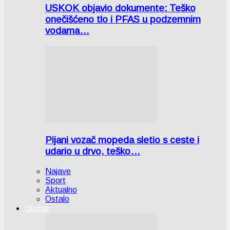
USKOK objavio dokumente: Teško
onečišćeno tlo i PFAS u podzemnim
vodama…
Pijani vozač mopeda sletio s ceste i
udario u drvo, teško…
Najave
Sport
Aktualno
Ostalo
Otočac