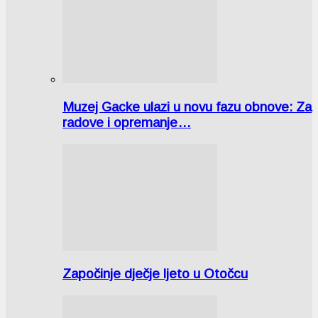
Muzej Gacke ulazi u novu fazu obnove: Za
radove i opremanje…
Započinje dječje ljeto u Otočcu