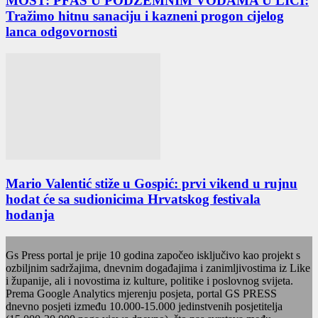
MOST: PFAS U PODZEMNIM VODAMA U LICI:
Tražimo hitnu sanaciju i kazneni progon cijelog
lanca odgovornosti
Mario Valentić stiže u Gospić: prvi vikend u rujnu
hodat će sa sudionicima Hrvatskog festivala
hodanja
Gs Press portal je prije 10 godina započeo isključivo kao projekt s
ozbiljnim sadržajima, dnevnim događajima i zanimljivostima iz Like
i županije, ali i novostima iz kulture, politike i poslovnog svijeta.
Prema Google Analytics mjerenju posjeta, portal GS PRESS
dnevno posjeti između 10.000-15.000 jedinstvenih posjetitelja