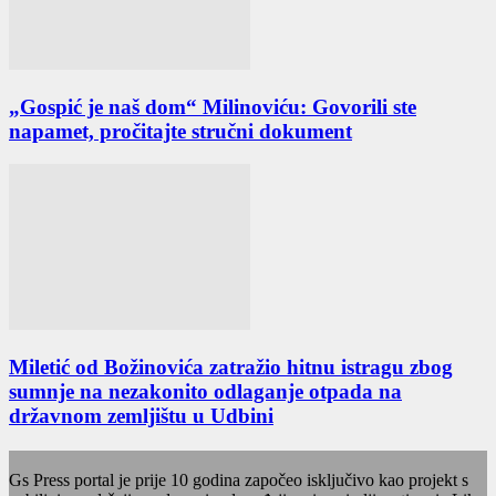
„Gospić je naš dom“ Milinoviću: Govorili ste
napamet, pročitajte stručni dokument
Miletić od Božinovića zatražio hitnu istragu zbog
sumnje na nezakonito odlaganje otpada na
državnom zemljištu u Udbini
Gs Press portal je prije 10 godina započeo isključivo kao projekt s