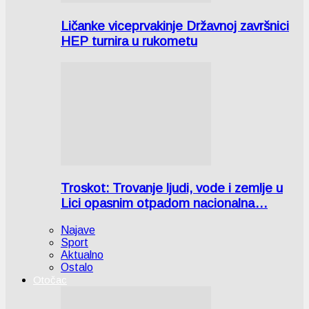
Ličanke viceprvakinje Državnoj završnici
HEP turnira u rukometu
Troskot: Trovanje ljudi, vode i zemlje u
Lici opasnim otpadom nacionalna…
Najave
Sport
Aktualno
Ostalo
Otočac