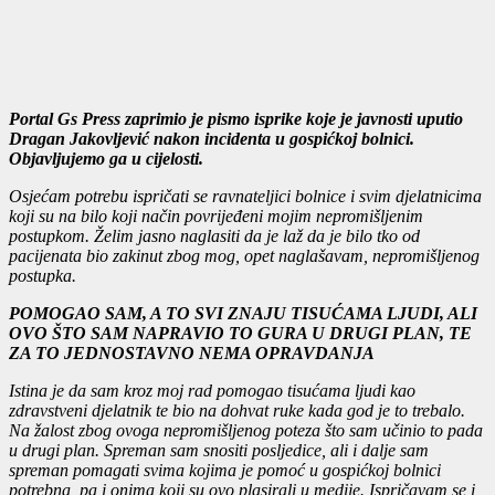
Portal Gs Press zaprimio je pismo isprike koje je javnosti uputio
Dragan Jakovljević nakon incidenta u gospićkoj bolnici.
Objavljujemo ga u cijelosti.
Osjećam potrebu ispričati se ravnateljici bolnice i svim djelatnicima
koji su na bilo koji način povrijeđeni mojim nepromišljenim
postupkom. Želim jasno naglasiti da je laž da je bilo tko od
pacijenata bio zakinut zbog mog, opet naglašavam, nepromišljenog
postupka.
POMOGAO SAM, A TO SVI ZNAJU TISUĆAMA LJUDI, ALI
OVO ŠTO SAM NAPRAVIO TO GURA U DRUGI PLAN, TE
ZA TO JEDNOSTAVNO NEMA OPRAVDANJA
Istina je da sam kroz moj rad pomogao tisućama ljudi kao
zdravstveni djelatnik te bio na dohvat ruke kada god je to trebalo.
Na žalost zbog ovoga nepromišljenog poteza što sam učinio to pada
u drugi plan. Spreman sam snositi posljedice, ali i dalje sam
spreman pomagati svima kojima je pomoć u gospićkoj bolnici
potrebna, pa i onima koji su ovo plasirali u medije. Ispričavam se i