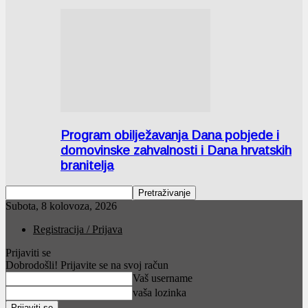
Program obilježavanja Dana pobjede i
domovinske zahvalnosti i Dana hrvatskih
branitelja
Subota, 8 kolovoza, 2026
Registracija / Prijava
Prijaviti se
Dobrodošli! Prijavite se na svoj račun
Vaš username
vaša lozinka