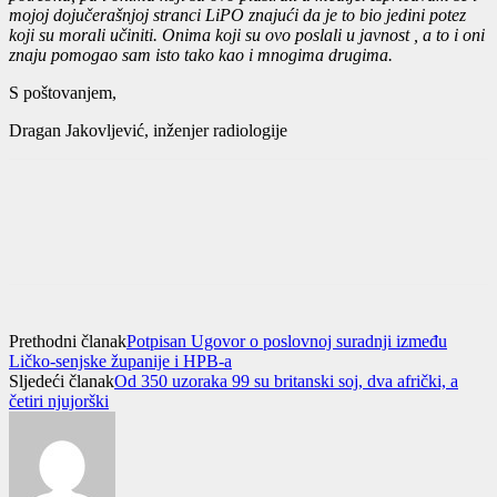
mojoj dojučerašnjoj stranci LiPO znajući da je to bio jedini potez
koji su morali učiniti. Onima koji su ovo poslali u javnost , a to i oni
znaju pomogao sam isto tako kao i mnogima drugima.
S poštovanjem,
Dragan Jakovljević, inženjer radiologije
Prethodni članak
Potpisan Ugovor o poslovnoj suradnji između
Ličko-senjske županije i HPB-a
Sljedeći članak
Od 350 uzoraka 99 su britanski soj, dva afrički, a
četiri njujorški