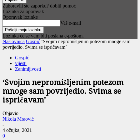
Zaboravili ste zaporku? dobiti pomoć
Lozinka za oporavak
Oporavak lozinke
Vaš e-mail
Lozinka će se vam biti poslana e-poštom.
Naslovnica
Gospić
‘Svojim nepromišljenim potezom mnoge sam
povrijedio. Svima se ispričavam’
Gospić
vijesti
Zanimljivosti
‘Svojim nepromišljenim potezom
mnoge sam povrijedio. Svima se
ispričavam’
Objavio
Nikola Mraović
-
4 ožujka, 2021
0