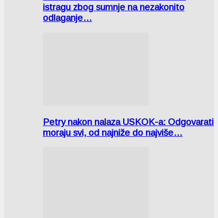
istragu zbog sumnje na nezakonito
odlaganje…
Petry nakon nalaza USKOK-a: Odgovarati
moraju svi, od najniže do najviše…