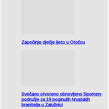
Započinje dječje ljeto u Otočcu
Svečano otvoreno obnovljeno Spomen-
područje za 19 poginulih hrvatskih
branitelja u Zalužnici