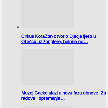
Cirkus KoraZon otvorio Dječje ljeto u
Otočcu uz žonglere, balone od…
Muzej Gacke ulazi u novu fazu obnove: Za
radove i opremanje…