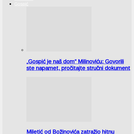
Gospić
„Gospić je naš dom“ Milinoviću: Govorili
ste napamet, pročitajte stručni dokument
Miletić od Božinovića zatražio hitnu