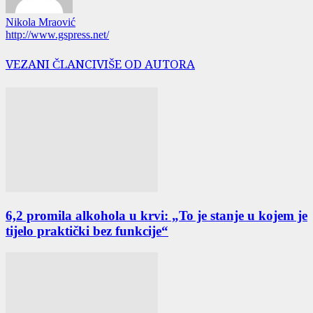
Nikola Mraović
http://www.gspress.net/
VEZANI ČLANCI
VIŠE OD AUTORA
6,2 promila alkohola u krvi: „To je stanje u kojem je
tijelo praktički bez funkcije“