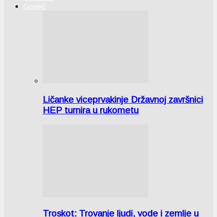
Gospić
Ličanke viceprvakinje Državnoj završnici
HEP turnira u rukometu
Troskot: Trovanje ljudi, vode i zemlje u