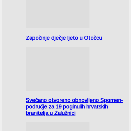
Započinje dječje ljeto u Otočcu
Svečano otvoreno obnovljeno Spomen-
područje za 19 poginulih hrvatskih
branitelja u Zalužnici