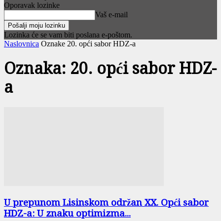
Oporavak lozinke
Vaš e-mail
Lozinka će se vam biti poslana e-poštom.
Naslovnica
Oznake
20. opći sabor HDZ-a
Oznaka: 20. opći sabor HDZ-
a
U prepunom Lisinskom održan XX. Opći sabor
HDZ-a: U znaku optimizma...