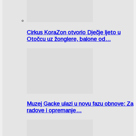
Cirkus KoraZon otvorio Dječje ljeto u
Otočcu uz žonglere, balone od…
Muzej Gacke ulazi u novu fazu obnove: Za
radove i opremanje…