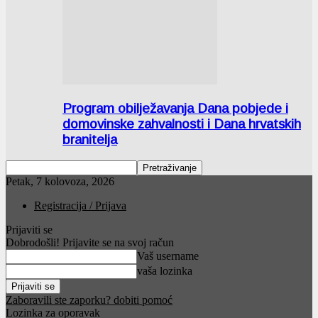
Program obilježavanja Dana pobjede i
domovinske zahvalnosti i Dana hrvatskih
branitelja
Petak, 7 kolovoza, 2026
Registracija / Prijava
Prijaviti se
Dobrodošli! Prijavite se na svoj račun
Vaš username
vaša lozinka
Zaboravili ste zaporku? dobiti pomoć
Lozinka za oporavak