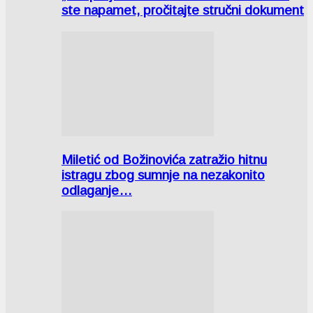
ste napamet, pročitajte stručni dokument
Miletić od Božinovića zatražio hitnu
istragu zbog sumnje na nezakonito
odlaganje…