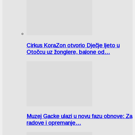
Cirkus KoraZon otvorio Dječje ljeto u
Otočcu uz žonglere, balone od…
Muzej Gacke ulazi u novu fazu obnove: Za
radove i opremanje…