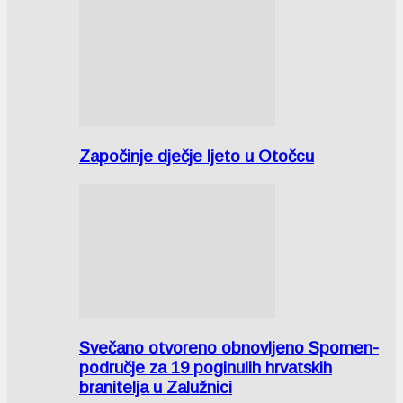
Započinje dječje ljeto u Otočcu
Svečano otvoreno obnovljeno Spomen-
područje za 19 poginulih hrvatskih
branitelja u Zalužnici