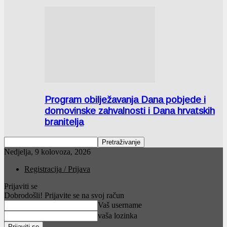
Program obilježavanja Dana pobjede i
domovinske zahvalnosti i Dana hrvatskih
branitelja
Nedjelja, 9 kolovoza, 2026
Registracija / Prijava
Prijaviti se
Dobrodošli! Prijavite se na svoj račun
Vaš username
vaša lozinka