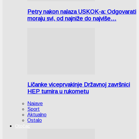
Petry nakon nalaza USKOK-a: Odgovarati
moraju svi, od najniže do najviše…
Ličanke viceprvakinje Državnoj završnici
HEP turnira u rukometu
Najave
Sport
Aktualno
Ostalo
Otočac