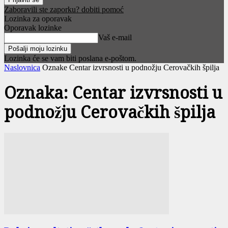
Zaboravili ste zaporku? dobiti pomoć
Lozinka za oporavak
Oporavak lozinke
Vaš e-mail
Lozinka će se vam biti poslana e-poštom.
Naslovnica
Oznake
Centar izvrsnosti u podnožju Cerovačkih špilja
Oznaka: Centar izvrsnosti u
podnožju Cerovačkih špilja