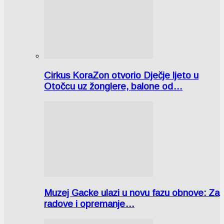
Cirkus KoraZon otvorio Dječje ljeto u
Otočcu uz žonglere, balone od…
Muzej Gacke ulazi u novu fazu obnove: Za
radove i opremanje…