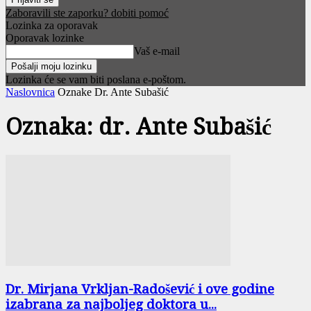
Zaboravili ste zaporku? dobiti pomoć
Lozinka za oporavak
Oporavak lozinke
Vaš e-mail
Lozinka će se vam biti poslana e-poštom.
Naslovnica
Oznake
Dr. Ante Subašić
Oznaka: dr. Ante Subašić
Dr. Mirjana Vrkljan-Radošević i ove godine
izabrana za najboljeg doktora u...