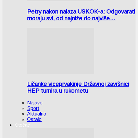
Petry nakon nalaza USKOK-a: Odgovarati
moraju svi, od najniže do najviše…
Ličanke viceprvakinje Državnoj završnici
HEP turnira u rukometu
Najave
Sport
Aktualno
Ostalo
Otočac