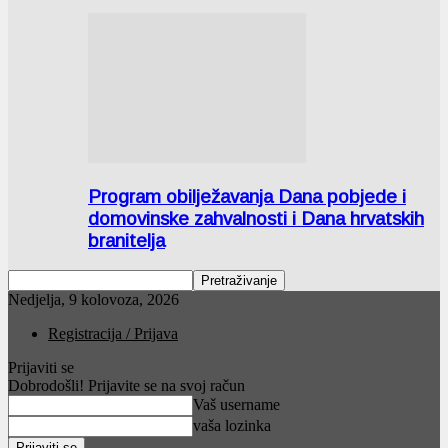
Program obilježavanja Dana pobjede i
domovinske zahvalnosti i Dana hrvatskih
branitelja
Nedjelja, 9 kolovoza, 2026
Registracija / Prijava
Prijaviti se
Dobrodošli! Prijavite se na svoj račun
Vaš username
vaša lozinka