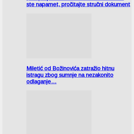
ste napamet, pročitajte stručni dokument
Miletić od Božinovića zatražio hitnu
istragu zbog sumnje na nezakonito
odlaganje…