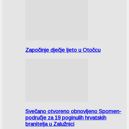
Započinje dječje ljeto u Otočcu
Svečano otvoreno obnovljeno Spomen-
područje za 19 poginulih hrvatskih
branitelja u Zalužnici