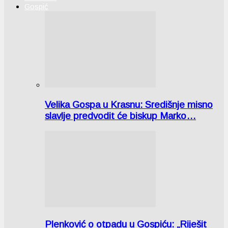
Gospić
Velika Gospa u Krasnu: Središnje misno
slavlje predvodit će biskup Marko…
Plenković o otpadu u Gospiću: „Riješit