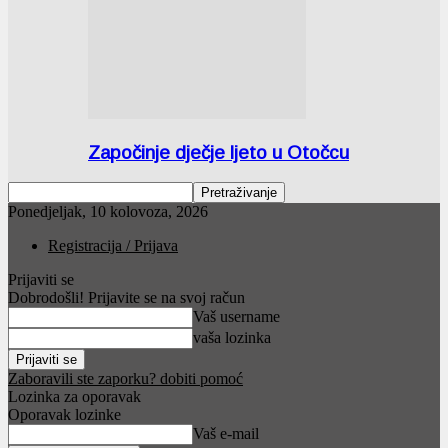
Započinje dječje ljeto u Otočcu
Ponedjeljak, 10 kolovoza, 2026
Registracija / Prijava
Prijaviti se
Dobrodošli! Prijavite se na svoj račun
Vaš username
vaša lozinka
Zaboravili ste zaporku? dobiti pomoć
Lozinka za oporavak
Oporavak lozinke
Vaš e-mail