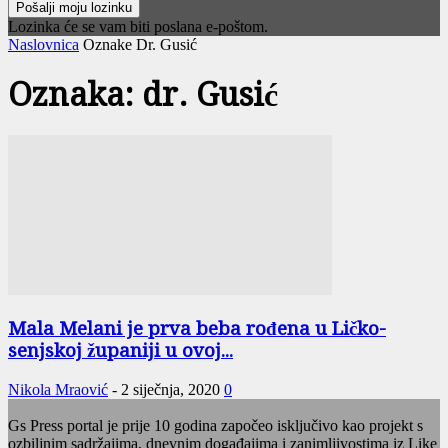
Lozinka će se vam biti poslana e-poštom.
Naslovnica
Oznake
Dr. Gusić
Oznaka: dr. Gusić
Mala Melani je prva beba rođena u Ličko-
senjskoj županiji u ovoj...
Nikola Mraović
-
2 siječnja, 2020
0
Gs Press portal je prije 10 godina započeo isključivo kao projekt s
ozbiljnim sadržajima, dnevnim događajima i zanimljivostima iz Like