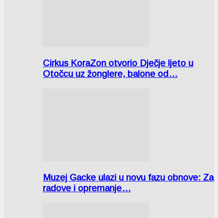
Cirkus KoraZon otvorio Dječje ljeto u
Otočcu uz žonglere, balone od…
Muzej Gacke ulazi u novu fazu obnove: Za
radove i opremanje…