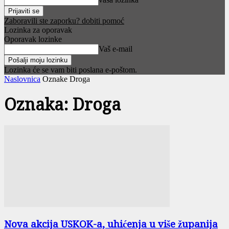
Zaboravili ste zaporku? dobiti pomoć
Lozinka za oporavak
Oporavak lozinke
Vaš e-mail
Lozinka će se vam biti poslana e-poštom.
Naslovnica
Oznake
Droga
Oznaka: Droga
Nova akcija USKOK-a, uhićenja u više županija