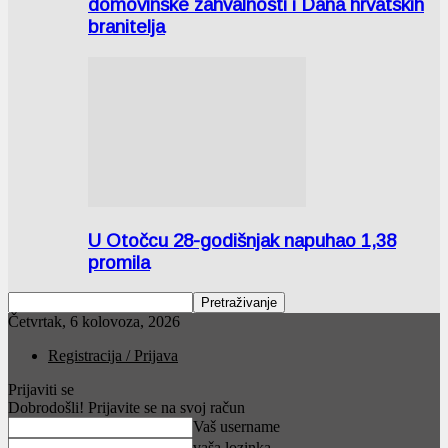
domovinske zahvalnosti i Dana hrvatskih
branitelja
U Otočcu 28-godišnjak napuhao 1,38
promila
Četvrtak, 6 kolovoza, 2026
Registracija / Prijava
Prijaviti se
Dobrodošli! Prijavite se na svoj račun
Vaš username
vaša lozinka