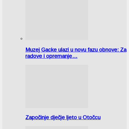
Muzej Gacke ulazi u novu fazu obnove: Za
radove i opremanje…
Započinje dječje ljeto u Otočcu