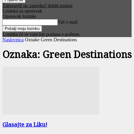
Zaboravili ste zaporku? dobiti pomoć
Lozinka za oporavak
Oporavak lozinke
Vaš e-mail
Lozinka će se vam biti poslana e-poštom.
Naslovnica
Oznake
Green Destinations
Oznaka: Green Destinations
Glasajte za Liku!