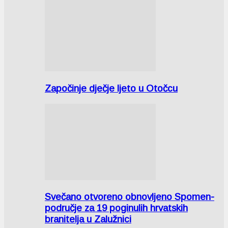
Započinje dječje ljeto u Otočcu
Svečano otvoreno obnovljeno Spomen-
područje za 19 poginulih hrvatskih
branitelja u Zalužnici