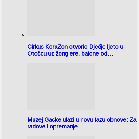
Cirkus KoraZon otvorio Dječje ljeto u
Otočcu uz žonglere, balone od…
Muzej Gacke ulazi u novu fazu obnove: Za
radove i opremanje…