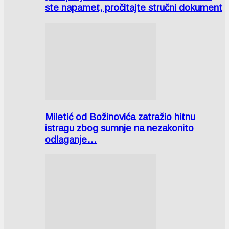
ste napamet, pročitajte stručni dokument
Miletić od Božinovića zatražio hitnu
istragu zbog sumnje na nezakonito
odlaganje…