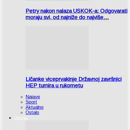
Petry nakon nalaza USKOK-a: Odgovarati
moraju svi, od najniže do najviše…
Ličanke viceprvakinje Državnoj završnici
HEP turnira u rukometu
Najave
Sport
Aktualno
Ostalo
Otočac