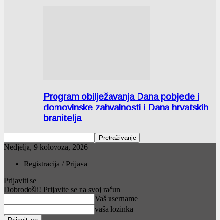
Program obilježavanja Dana pobjede i
domovinske zahvalnosti i Dana hrvatskih
branitelja
Nedjelja, 9 kolovoza, 2026
Registracija / Prijava
Prijaviti se
Dobrodošli! Prijavite se na svoj račun
Vaš username
vaša lozinka