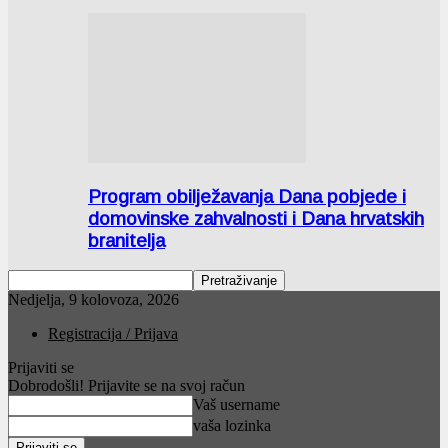
Program obilježavanja Dana pobjede i
domovinske zahvalnosti i Dana hrvatskih
branitelja
Nedjelja, 9 kolovoza, 2026
Registracija / Prijava
Prijaviti se
Dobrodošli! Prijavite se na svoj račun
Vaš username
vaša lozinka