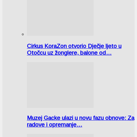
Cirkus KoraZon otvorio Dječje ljeto u
Otočcu uz žonglere, balone od…
Muzej Gacke ulazi u novu fazu obnove: Za
radove i opremanje…