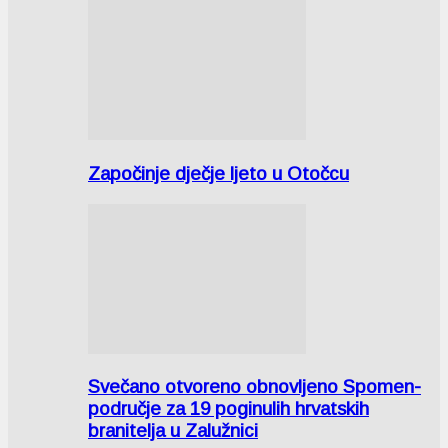
Započinje dječje ljeto u Otočcu
Svečano otvoreno obnovljeno Spomen-
područje za 19 poginulih hrvatskih
branitelja u Zalužnici