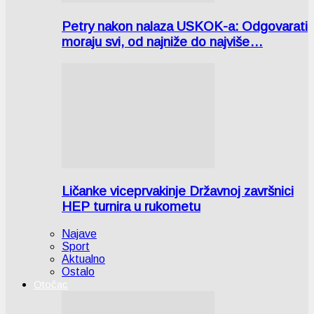
Petry nakon nalaza USKOK-a: Odgovarati
moraju svi, od najniže do najviše…
Ličanke viceprvakinje Državnoj završnici
HEP turnira u rukometu
Najave
Sport
Aktualno
Ostalo
Otočac