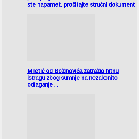
ste napamet, pročitajte stručni dokument
Miletić od Božinovića zatražio hitnu
istragu zbog sumnje na nezakonito
odlaganje…