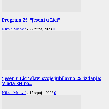
Program 25. “Jeseni u Lici”
Nikola Mraović
-
27 rujna, 2023
0
‘Jesen u Lici’ slavi svoje jubilarno 25. izdanje:
Vlada RH po...
Nikola Mraović
-
17 srpnja, 2023
0