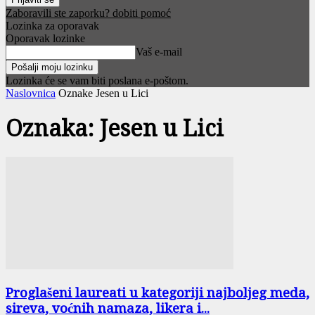
Zaboravili ste zaporku? dobiti pomoć
Lozinka za oporavak
Oporavak lozinke
Vaš e-mail
Lozinka će se vam biti poslana e-poštom.
Naslovnica
Oznake
Jesen u Lici
Oznaka: Jesen u Lici
Proglašeni laureati u kategoriji najboljeg meda,
sireva, voćnih namaza, likera i...