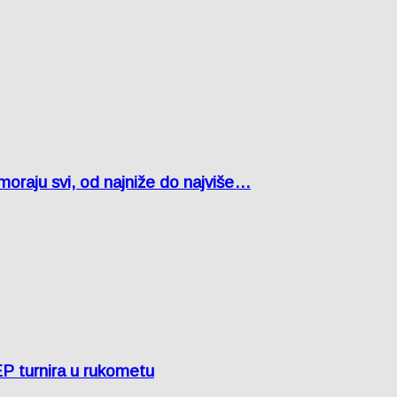
oraju svi, od najniže do najviše…
EP turnira u rukometu