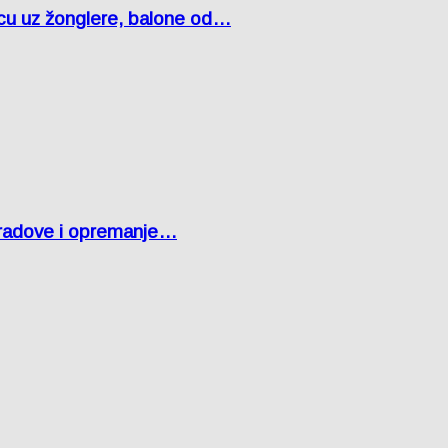
čcu uz žonglere, balone od…
 radove i opremanje…