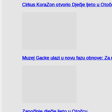
Cirkus KoraZon otvorio Dječje ljeto u Oto
Muzej Gacke ulazi u novu fazu obnove: Za
Započinje dječje ljeto u Otočcu