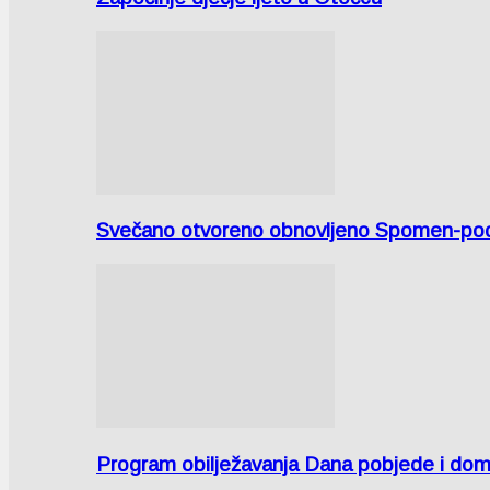
Svečano otvoreno obnovljeno Spomen-područ
Program obilježavanja Dana pobjede i domov