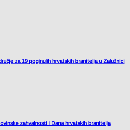
je za 19 poginulih hrvatskih branitelja u Zalužnici
inske zahvalnosti i Dana hrvatskih branitelja