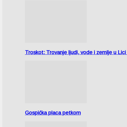
Troskot: Trovanje ljudi, vode i zemlje u 
Gospićka placa petkom