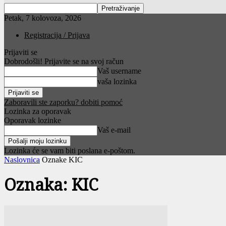
Petak, 7 kolovoza, 2026
Registracija / Prijava
Prijaviti se
Dobrodošli! Prijavite se na svoj račun
Vaš username
vaša lozinka
Zaboravili ste zaporku? dobiti pomoć
Lozinka za oporavak
Oporavak lozinke
Vaš e-mail
Lozinka će se vam biti poslana e-poštom.
Naslovnica
Oznake
KIC
Oznaka: KIC