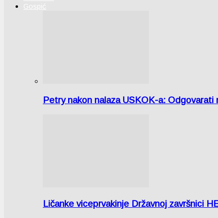
Gospić
Petry nakon nalaza USKOK-a: Odgovarati m
Ličanke viceprvakinje Državnoj završnici H