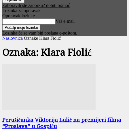
Zaboravili ste zaporku? dobiti pomoć
Lozinka za oporavak
Oporavak lozinke
Vaš e-mail
Lozinka će se vam biti poslana e-poštom.
Naslovnica
Oznake
Klara Fiolić
Oznaka: Klara Fiolić
Perušićanka Viktorija Lulić na premijeri filma
“Proslava” u Gospiću