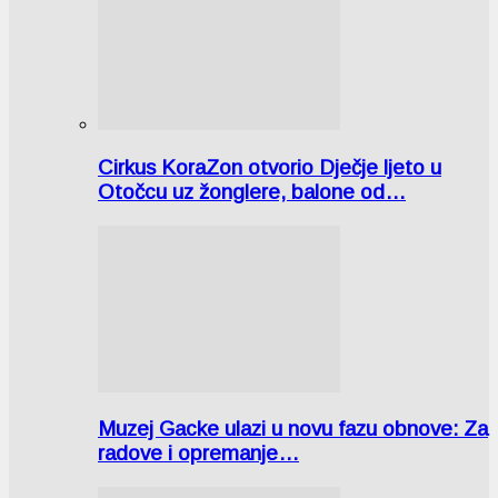
Cirkus KoraZon otvorio Dječje ljeto u
Otočcu uz žonglere, balone od…
Muzej Gacke ulazi u novu fazu obnove: Za
radove i opremanje…