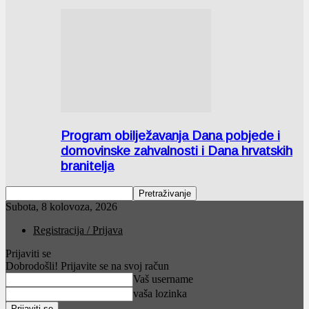
Program obilježavanja Dana pobjede i
domovinske zahvalnosti i Dana hrvatskih
branitelja
Subota, 8 kolovoza, 2026
Registracija / Prijava
Prijaviti se
Dobrodošli! Prijavite se na svoj račun
Vaš username
vaša lozinka