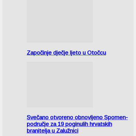
Započinje dječje ljeto u Otočcu
Svečano otvoreno obnovljeno Spomen-
područje za 19 poginulih hrvatskih
branitelja u Zalužnici