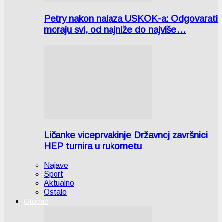
Petry nakon nalaza USKOK-a: Odgovarati
moraju svi, od najniže do najviše…
Ličanke viceprvakinje Državnoj završnici
HEP turnira u rukometu
Najave
Sport
Aktualno
Ostalo
Otočac