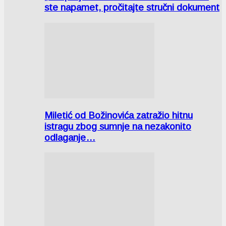
ste napamet, pročitajte stručni dokument
Miletić od Božinovića zatražio hitnu
istragu zbog sumnje na nezakonito
odlaganje…