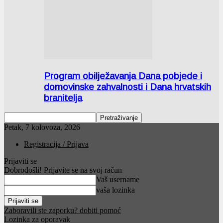
Program obilježavanja Dana pobjede i
domovinske zahvalnosti i Dana hrvatskih
branitelja
Petak, 7 kolovoza, 2026
Registracija / Prijava
Prijaviti se
Dobrodošli! Prijavite se na svoj račun
Vaš username
vaša lozinka
Zaboravili ste zaporku? dobiti pomoć
Lozinka za oporavak