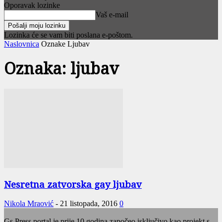
Oporavak lozinke
Vaš e-mail
Lozinka će se vam biti poslana e-poštom.
Naslovnica
Oznake
Ljubav
Oznaka: ljubav
Nesretna zatvorska gay ljubav
Nikola Mraović
-
21 listopada, 2016
0
Gs Press portal je prije 10 godina započeo isključivo kao projekt s