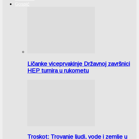
Gospić
Ličanke viceprvakinje Državnoj završnici
HEP turnira u rukometu
Troskot: Trovanje ljudi, vode i zemlje u