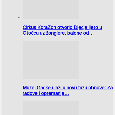
Cirkus KoraZon otvorio Dječje ljeto u
Otočcu uz žonglere, balone od…
Muzej Gacke ulazi u novu fazu obnove: Za
radove i opremanje…