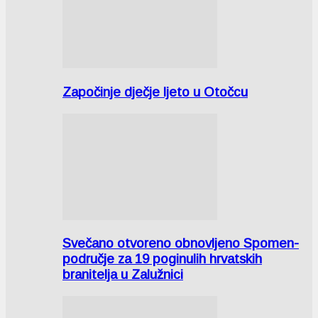
Započinje dječje ljeto u Otočcu
Svečano otvoreno obnovljeno Spomen-
područje za 19 poginulih hrvatskih
branitelja u Zalužnici