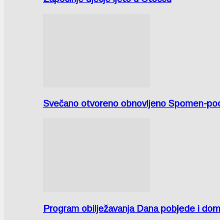
Svečano otvoreno obnovljeno Spomen-područ
Program obilježavanja Dana pobjede i domov