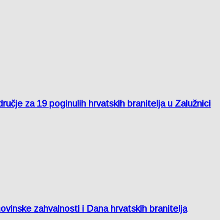
je za 19 poginulih hrvatskih branitelja u Zalužnici
inske zahvalnosti i Dana hrvatskih branitelja