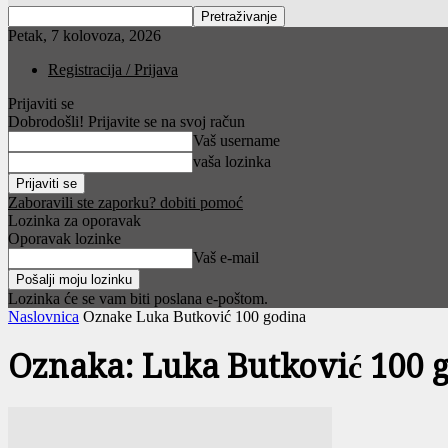
Petak, 7 kolovoza, 2026
Registracija / Prijava
Prijaviti se
Dobrodošli! Prijavite se na svoj račun
Vaš username
vaša lozinka
Zaboravili ste zaporku? dobiti pomoć
Lozinka za oporavak
Oporavak lozinke
Vaš e-mail
Lozinka će se vam biti poslana e-poštom.
Naslovnica
Oznake
Luka Butković 100 godina
Oznaka: Luka Butković 100 