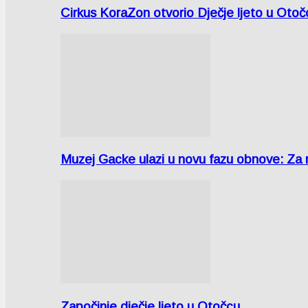
Cirkus KoraZon otvorio Dječje ljeto u Oto
Muzej Gacke ulazi u novu fazu obnove: Za
Započinje dječje ljeto u Otočcu