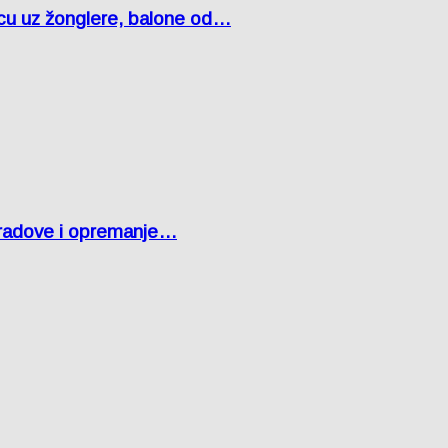
čcu uz žonglere, balone od…
 radove i opremanje…