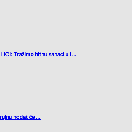
: Tražimo hitnu sanaciju i…
u rujnu hodat će…