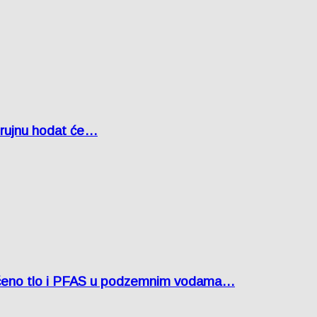
u rujnu hodat će…
ćeno tlo i PFAS u podzemnim vodama…