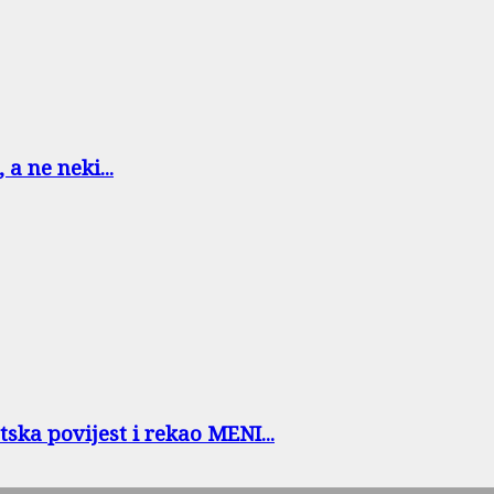
a ne neki...
ska povijest i rekao MENI...