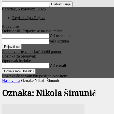
Četvrtak, 6 kolovoza, 2026
Registracija / Prijava
Prijaviti se
Dobrodošli! Prijavite se na svoj račun
Vaš username
vaša lozinka
Zaboravili ste zaporku? dobiti pomoć
Lozinka za oporavak
Oporavak lozinke
Vaš e-mail
Lozinka će se vam biti poslana e-poštom.
Naslovnica
Oznake
Nikola Šimunić
Oznaka: Nikola Šimunić