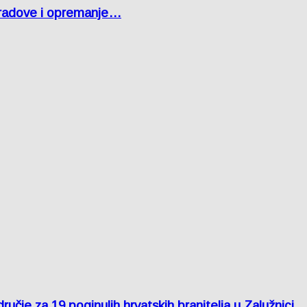
 radove i opremanje…
je za 19 poginulih hrvatskih branitelja u Zalužnici