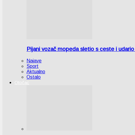
Pijani vozač mopeda sletio s ceste i udari
Najave
Sport
Aktualno
Ostalo
Otočac