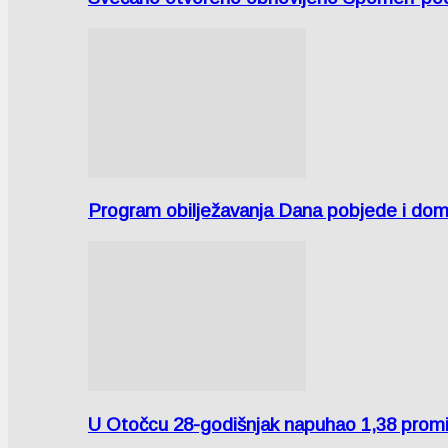
Program obilježavanja Dana pobjede i domov
U Otočcu 28-godišnjak napuhao 1,38 promi