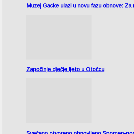
Muzej Gacke ulazi u novu fazu obnove: Za
Započinje dječje ljeto u Otočcu
Svečano otvoreno obnovljeno Spomen-područ