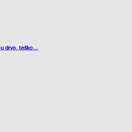
o u drvo, teško…