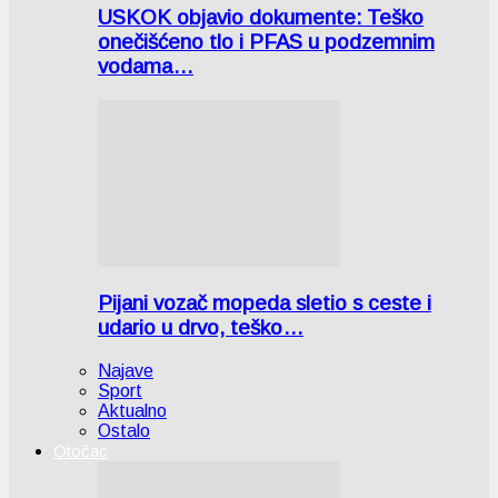
USKOK objavio dokumente: Teško
onečišćeno tlo i PFAS u podzemnim
vodama…
Pijani vozač mopeda sletio s ceste i
udario u drvo, teško…
Najave
Sport
Aktualno
Ostalo
Otočac