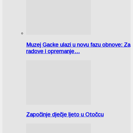
Muzej Gacke ulazi u novu fazu obnove: Za
radove i opremanje…
Započinje dječje ljeto u Otočcu