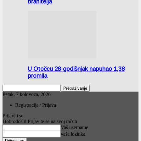
branitelja
U Otočcu 28-godišnjak napuhao 1,38
promila
Petak, 7 kolovoza, 2026
Registracija / Prijava
Prijaviti se
Dobrodošli! Prijavite se na svoj račun
Vaš username
vaša lozinka