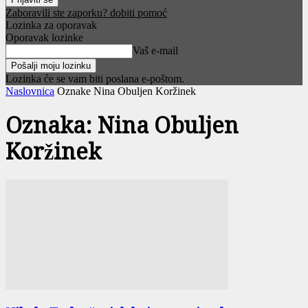
Zaboravili ste zaporku? dobiti pomoć
Lozinka za oporavak
Oporavak lozinke
Vaš e-mail
Lozinka će se vam biti poslana e-poštom.
Naslovnica
Oznake
Nina Obuljen Koržinek
Oznaka: Nina Obuljen
Koržinek