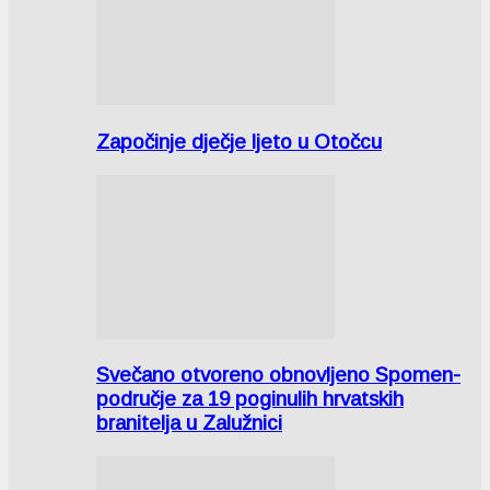
Započinje dječje ljeto u Otočcu
Svečano otvoreno obnovljeno Spomen-
područje za 19 poginulih hrvatskih
branitelja u Zalužnici