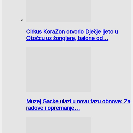
Cirkus KoraZon otvorio Dječje ljeto u
Otočcu uz žonglere, balone od…
Muzej Gacke ulazi u novu fazu obnove: Za
radove i opremanje…