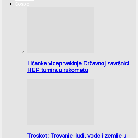
Gospić
Ličanke viceprvakinje Državnoj završnici
HEP turnira u rukometu
Troskot: Trovanje ljudi, vode i zemlje u