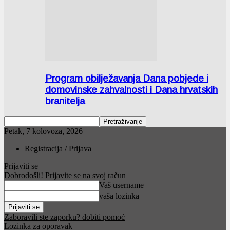
Program obilježavanja Dana pobjede i
domovinske zahvalnosti i Dana hrvatskih
branitelja
Petak, 7 kolovoza, 2026
Registracija / Prijava
Prijaviti se
Dobrodošli! Prijavite se na svoj račun
Vaš username
vaša lozinka
Zaboravili ste zaporku? dobiti pomoć
Lozinka za oporavak