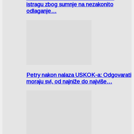
istragu zbog sumnje na nezakonito
odlaganje…
Petry nakon nalaza USKOK-a: Odgovarati
moraju svi, od najniže do najviše…