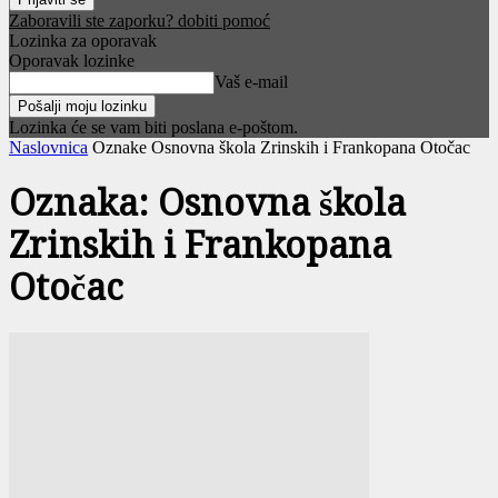
Zaboravili ste zaporku? dobiti pomoć
Lozinka za oporavak
Oporavak lozinke
Vaš e-mail
Lozinka će se vam biti poslana e-poštom.
Naslovnica
Oznake
Osnovna škola Zrinskih i Frankopana Otočac
Oznaka: Osnovna škola
Zrinskih i Frankopana
Otočac