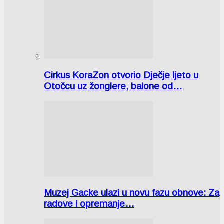
Cirkus KoraZon otvorio Dječje ljeto u
Otočcu uz žonglere, balone od…
Muzej Gacke ulazi u novu fazu obnove: Za
radove i opremanje…