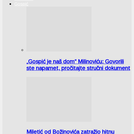
Gospić
„Gospić je naš dom“ Milinoviću: Govorili
ste napamet, pročitajte stručni dokument
Miletić od Božinovića zatražio hitnu