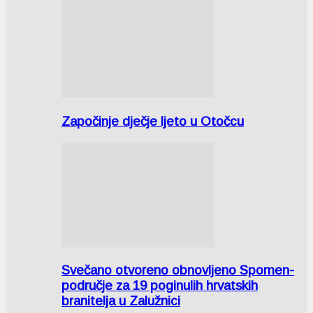
Započinje dječje ljeto u Otočcu
Svečano otvoreno obnovljeno Spomen-
područje za 19 poginulih hrvatskih
branitelja u Zalužnici