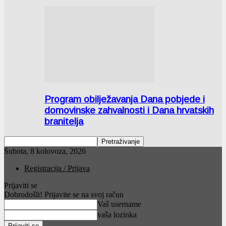
Program obilježavanja Dana pobjede i
domovinske zahvalnosti i Dana hrvatskih
branitelja
Subota, 8 kolovoza, 2026
Registracija / Prijava
Prijaviti se
Dobrodošli! Prijavite se na svoj račun
Vaš username
vaša lozinka