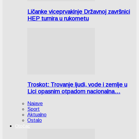
Ličanke viceprvakinje Državnoj završnici
HEP turnira u rukometu
Troskot: Trovanje ljudi, vode i zemlje u
Lici opasnim otpadom nacionalna…
Najave
Sport
Aktualno
Ostalo
Otočac